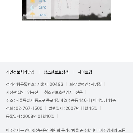
Unmute
개인정보처리방침
청소년보호정책
사이트맵
정기간행등록번호 : 서울 아 00493
회장·발행인 : 곽영길
사장·편집인 : 임규진
청소년보호책임자 : 전운
주소 : 서울특별시 종로구 종로 1길 42(수송동 146-1) 이마빌딩 11층
전화 : 02-767-1500
발행일자 : 2007년 11월 15일
등록일자 : 2008년 01월10일
아주경제는 인터넷신문윤리위원회 윤리강령을 준수합니다. 아주경제의 모든