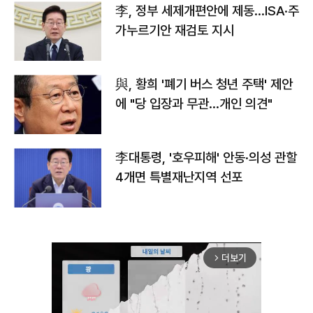
李, 정부 세제개편안에 제동…ISA·주
가누르기안 재검토 지시
與, 황희 '폐기 버스 청년 주택' 제안
에 "당 입장과 무관…개인 의견"
李대통령, '호우피해' 안동·의성 관할
4개면 특별재난지역 선포
더보기
arrow_forward_ios