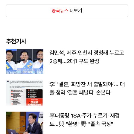
중국뉴스
더보기
추천기사
김민석, 제주·인천서 정청래 누르고
2승째…2대1 구도 완성
李 "결혼, 희망찬 새 출발돼야"… 대
출·청약 '결혼 페널티' 손본다
李대통령 'ISA·주가 누르기' 재검
토…與 "환영" 野 "졸속 국정"