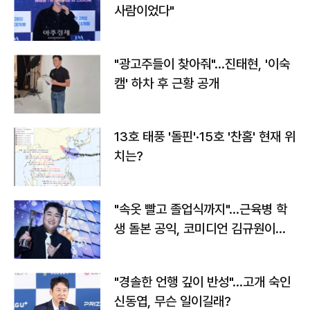
사람이었다"
"광고주들이 찾아줘"…진태현, '이숙
캠' 하차 후 근황 공개
13호 태풍 '돌핀'·15호 '찬홈' 현재 위
치는?
"속옷 빨고 졸업식까지"…근육병 학
생 돌본 공익, 코미디언 김규원이었
다
"경솔한 언행 깊이 반성"…고개 숙인
신동엽, 무슨 일이길래?