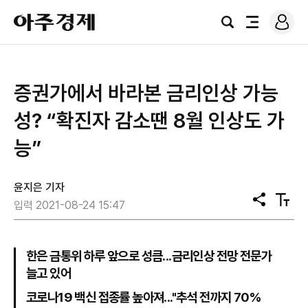
로
아
그
검
전
주
인
색
체
경
메
제
뉴
증권가에서 바라본 금리인상 가능
성? “확진자 감소땐 8월 인상도 가
능”
윤지은 기자
공
텍
입력 2021-08-24 15:47
유
스
트
크
기
한은 금통위 하루 앞으로 성큼...금리인상 전망 전문가
늘고 있어
코로나19 백신 접종률 높아져..."추석 전까지 70%