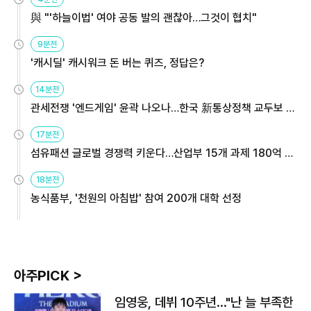
與 "'하늘이법' 여야 공동 발의 괜찮아…그것이 협치"
9분전
'캐시딜' 캐시워크 돈 버는 퀴즈, 정답은?
14분전
관세전쟁 '엔드게임' 윤곽 나오나…한국 新통상정책 교두보 활
용해야
17분전
섬유패션 글로벌 경쟁력 키운다…산업부 15개 과제 180억 지
원
18분전
농식품부, '천원의 아침밥' 참여 200개 대학 선정
아주PICK >
임영웅, 데뷔 10주년…"난 늘 부족한