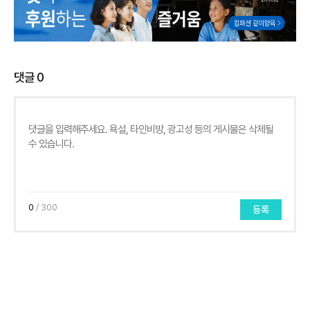
댓글
0
0
/ 300
등록