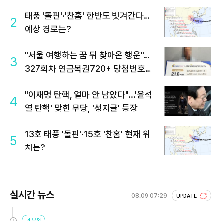
태풍 '돌핀'·'찬홈' 한반도 빗겨간다…
2
예상 경로는?
"서울 여행하는 꿈 뒤 찾아온 행운"…
3
327회차 연금복권720+ 당첨번호조
회 주목
"이재명 탄핵, 얼마 안 남았다"...'윤석
4
열 탄핵' 맞힌 무당, '성지글' 등장
13호 태풍 '돌핀'·15호 '찬홈' 현재 위
5
치는?
실시간 뉴스
08.09 07:29
UPDATE
4분전