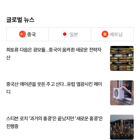
글로벌 뉴스
중국
일본
베트남
희토류 다음은 광모듈…중국이 움켜쥔 새로운 전략자
산
중국산 에어콘을 웃돈 주고 산다...유럽 열광시킨 메이
디
스티븐 로치 '과거의 홍콩'은 끝났지만 '새로운 홍콩'은
진행중