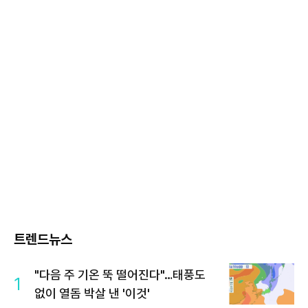
트렌드뉴스
"다음 주 기온 뚝 떨어진다"…태풍도
1
없이 열돔 박살 낸 '이것'