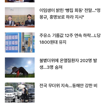
이임생이 밝힌 '빵집 회동' 전말…"정
몽규, 홍명보로 하라 지시"
주유소 기름값 12주 연속 하락…L당
1800원대 유지
불볕더위에 온열질환자 202명 발
생…3명 숨져
전국 무더위 지속…동해안 강한 비