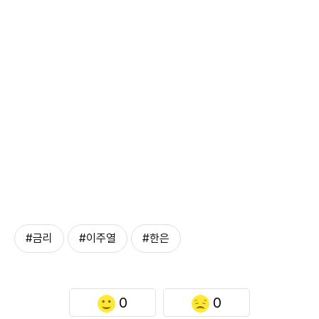
#금리
#이주열
#한은
0
0