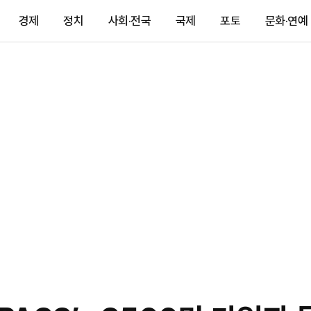
경제
정치
사회·전국
국제
포토
문화·연예