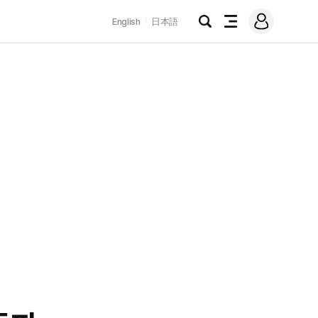
로
English
日本語
그
검
전
인
색
체
메
뉴