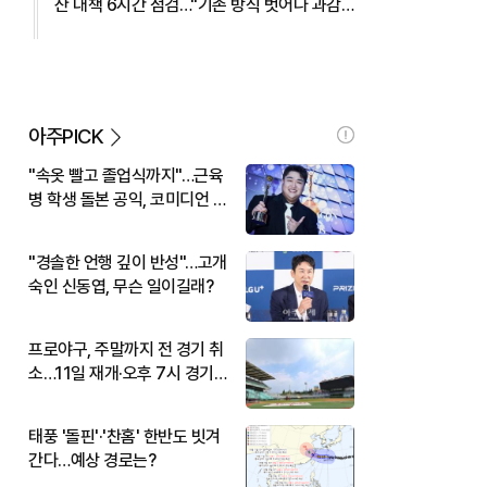
산 대책 6시간 점검…"기존 방식 벗어나 과감
히 실행" 外
아주PICK
"속옷 빨고 졸업식까지"…근육
병 학생 돌본 공익, 코미디언 김
규원이었다
"경솔한 언행 깊이 반성"…고개
숙인 신동엽, 무슨 일이길래?
프로야구, 주말까지 전 경기 취
소…11일 재개·오후 7시 경기
시작
태풍 '돌핀'·'찬홈' 한반도 빗겨
간다…예상 경로는?