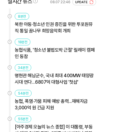
실시간 뉴스
08.07 22:46
UPDATE
8분전
북한 아동·청소년 인권 증진을 위한 투포원뮤
직 통일 꿈나무 희망음악회 개최
18분전
농협식품, '청소년 불법도박 근절' 릴레이 캠페
인 동참
34분전
명현관 해남군수, 국내 최대 400MW 태양광
시대 연다…6807억 대형사업 '첫삽'
54분전
농협, 폭염·가뭄 피해 예방 총력...재해자금
3,000억 원 긴급 지원
55분전
[아주경제 오늘의 뉴스 종합] 이 대통령, 부동