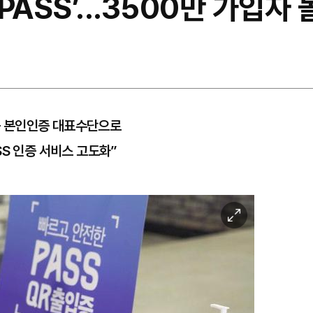
ASS’...3500만 가입자 
 등 본인인증 대표수단으로
S 인증 서비스 고도화”
이
미
지
확
대