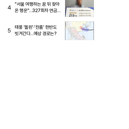
"서울 여행하는 꿈 뒤 찾아
4
온 행운"…327회차 연금
복권720+ 당첨번호조회
주목
태풍 '돌핀'·'찬홈' 한반도
5
빗겨간다…예상 경로는?