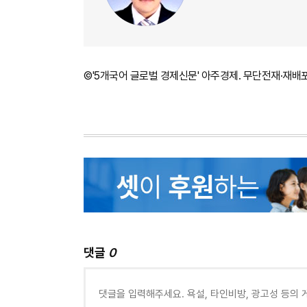
©'5개국어 글로벌 경제신문' 아주경제. 무단전재·재배
댓글
0