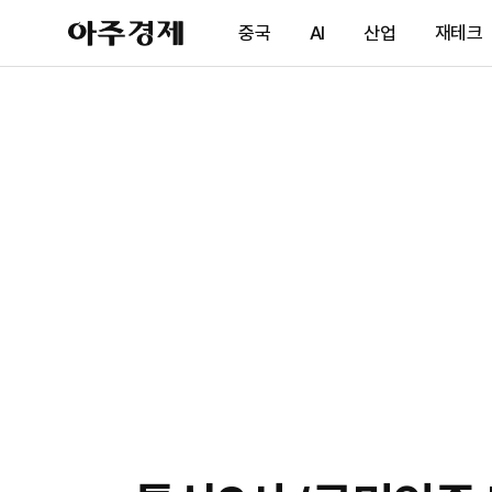
아
중국
AI
산업
재테크
주
경
제