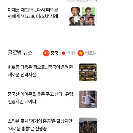
이재룡 재판行…다시 떠오른
연예계 '사고 후 미조치' 사례
글로벌 뉴스
중국
일본
베트남
희토류 다음은 광모듈…중국이 움켜쥔
새로운 전략자산
중국산 에어콘을 웃돈 주고 산다...유럽
열광시킨 메이디
스티븐 로치 '과거의 홍콩'은 끝났지만
'새로운 홍콩'은 진행중