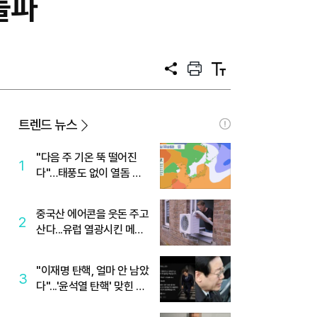
돌파
공
프
텍
유
린
스
트
트
크
기
트렌드 뉴스
"다음 주 기온 뚝 떨어진
1
다"…태풍도 없이 열돔 박
살 낸 '이것'
중국산 에어콘을 웃돈 주고
2
산다...유럽 열광시킨 메이
디
"이재명 탄핵, 얼마 안 남았
3
다"...'윤석열 탄핵' 맞힌 무
당, '성지글' 등장