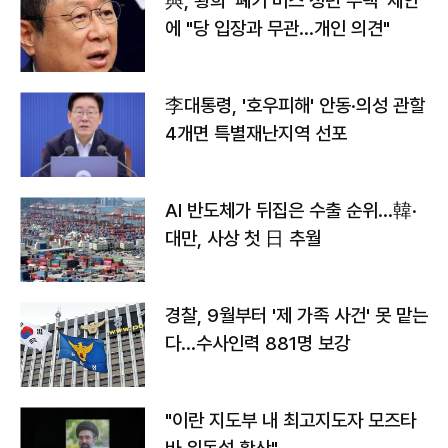
與, 황희 '폐기 버스 청년 주택' 제안
에 "당 입장과 무관…개인 의견"
李대통령, '호우피해' 안동·의성 관할
4개면 특별재난지역 선포
AI 반도체가 뒤집은 수출 순위…韓·
대만, 사상 첫 日 추월
경찰, 9월부터 '제 가족 사건' 못 맡는
다…수사인력 881명 보강
"이란 지도부 내 최고지도자 모즈타