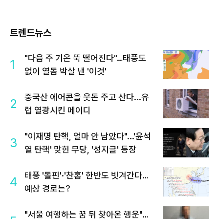
트렌드뉴스
"다음 주 기온 뚝 떨어진다"…태풍도
1
없이 열돔 박살 낸 '이것'
중국산 에어콘을 웃돈 주고 산다...유
2
럽 열광시킨 메이디
"이재명 탄핵, 얼마 안 남았다"...'윤석
3
열 탄핵' 맞힌 무당, '성지글' 등장
태풍 '돌핀'·'찬홈' 한반도 빗겨간다…
4
예상 경로는?
"서울 여행하는 꿈 뒤 찾아온 행운"…