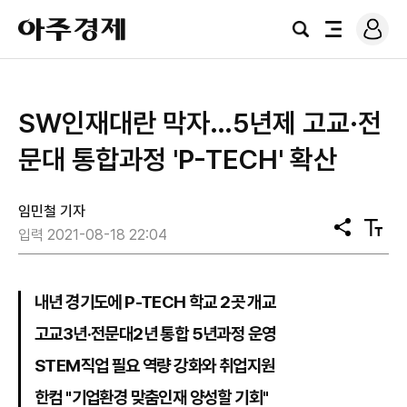
로
아
그
검
전
주
인
색
체
경
메
제
뉴
SW인재대란 막자…5년제 고교·전
문대 통합과정 'P-TECH' 확산
임민철 기자
공
텍
입력 2021-08-18 22:04
유
스
트
크
기
내년 경기도에 P-TECH 학교 2곳 개교
고교3년·전문대2년 통합 5년과정 운영
STEM직업 필요 역량 강화와 취업지원
한컴 "기업환경 맞춤인재 양성할 기회"