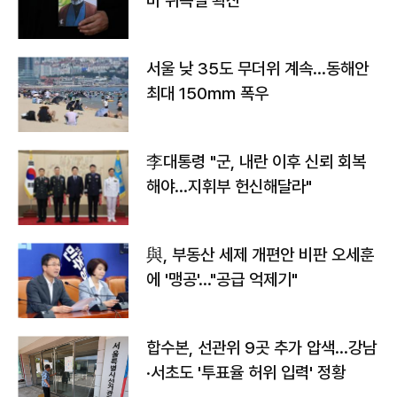
바 위독설 확산"
서울 낮 35도 무더위 계속…동해안
최대 150㎜ 폭우
李대통령 "군, 내란 이후 신뢰 회복
해야…지휘부 헌신해달라"
與, 부동산 세제 개편안 비판 오세훈
에 '맹공'…"공급 억제기"
합수본, 선관위 9곳 추가 압색…강남
·서초도 '투표율 허위 입력' 정황