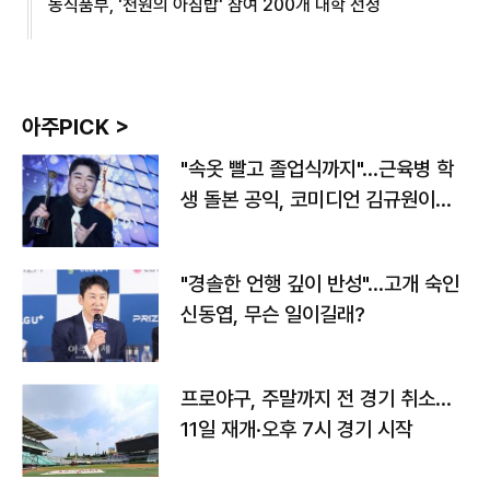
농식품부, '천원의 아침밥' 참여 200개 대학 선정
아주PICK >
"속옷 빨고 졸업식까지"…근육병 학
생 돌본 공익, 코미디언 김규원이었
다
"경솔한 언행 깊이 반성"…고개 숙인
신동엽, 무슨 일이길래?
프로야구, 주말까지 전 경기 취소…
11일 재개·오후 7시 경기 시작