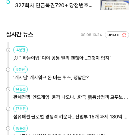
5
327회차 연금복권720+ 당첨번호조
회 주목
실시간 뉴스
08.08 10:24
UPDATE
4분전
與 "'하늘이법' 여야 공동 발의 괜찮아…그것이 협치"
9분전
'캐시딜' 캐시워크 돈 버는 퀴즈, 정답은?
14분전
관세전쟁 '엔드게임' 윤곽 나오나…한국 新통상정책 교두보 활
용해야
17분전
섬유패션 글로벌 경쟁력 키운다…산업부 15개 과제 180억 지
원
18분전