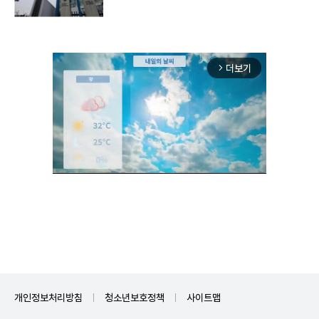
더보기
arrow_forward_ios
Unmute
개인정보처리방침
청소년보호정책
사이트맵