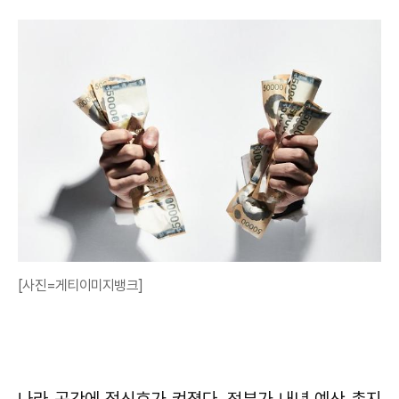
[사진=게티이미지뱅크]
나라 곳간에 적신호가 켜졌다. 정부가 내년 예산 총지