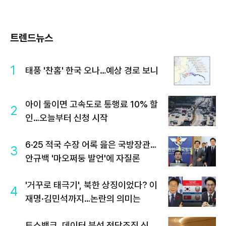
트렌드뉴스
1
태풍 '찬홈' 한국 오나…예상 경로 보니
아이 둘이면 고속도로 통행료 10% 할
2
인…오늘부터 신청 시작
6·25 적국 수장 어록 읊은 국방장관…
3
안규백 '마오쩌둥 발언'에 자질론
'거꾸로 태극기', 북한 상징이었다? 이
4
재명·김민석까지…논란의 의미는
토스뱅크, 데이터 분석 전담조직 신