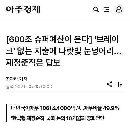
로
아
그
검
전
주
인
색
체
경
메
제
뉴
[600조 슈퍼예산이 온다] '브레이
크' 없는 지출에 나랏빚 눈덩어리...
재정준칙은 답보
조아라 기자
공
텍
입력 2021-08-18 03:00
유
스
트
크
기
내년 국가채무 1061조4000억원…채무비율 49.9%
'한국형 재정준칙' 국회 논의 10개월째 공회전만