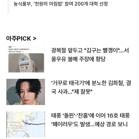
농식품부, '천원의 아침밥' 참여 200개 대학 선정
아주PICK >
광복절 앞두고 "김구는 빨갱이"…서
울우유 불매 주장에 황당
'거꾸로 태극기'에 분노한 김희철, 결
국 사과…"제 잘못"
태풍 '돌핀'·'찬홈'에 이어 16호 태풍
'페이러우'도 발생…예상 경로 보니