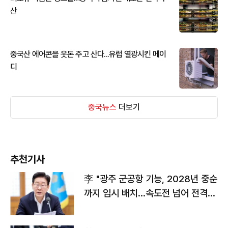
산
중국산 에어콘을 웃돈 주고 산다...유럽 열광시킨 메이
디
중국뉴스
더보기
추천기사
李 "광주 군공항 기능, 2028년 중순
까지 임시 배치…속도전 넘어 전격
전"