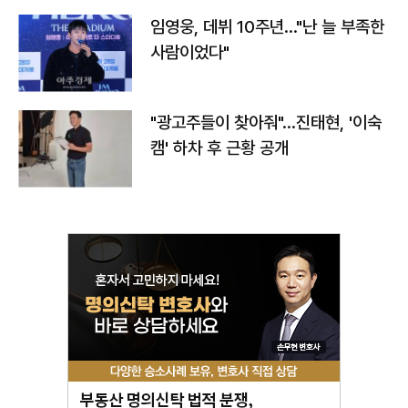
임영웅, 데뷔 10주년…"난 늘 부족한
사람이었다"
"광고주들이 찾아줘"…진태현, '이숙
캠' 하차 후 근황 공개