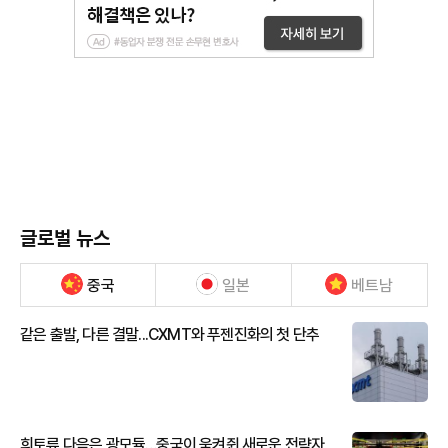
글로벌 뉴스
중국
일본
베트남
같은 출발, 다른 결말...CXMT와 푸젠진화의 첫 단추
희토류 다음은 광모듈…중국이 움켜쥔 새로운 전략자