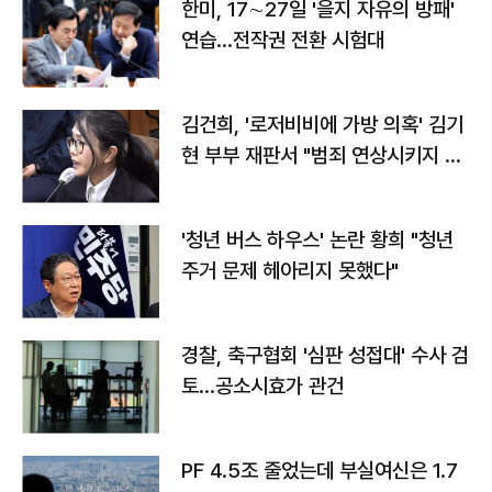
한미, 17∼27일 '을지 자유의 방패'
연습…전작권 전환 시험대
김건희, '로저비비에 가방 의혹' 김기
현 부부 재판서 "범죄 연상시키지 말
라"
'청년 버스 하우스' 논란 황희 "청년
주거 문제 헤아리지 못했다"
경찰, 축구협회 '심판 성접대' 수사 검
토…공소시효가 관건
PF 4.5조 줄었는데 부실여신은 1.7