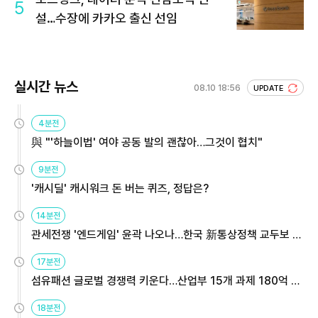
5
설…수장에 카카오 출신 선임
실시간 뉴스
08.10 18:56
UPDATE
4분전
與 "'하늘이법' 여야 공동 발의 괜찮아…그것이 협치"
9분전
'캐시딜' 캐시워크 돈 버는 퀴즈, 정답은?
14분전
관세전쟁 '엔드게임' 윤곽 나오나…한국 新통상정책 교두보 활
용해야
17분전
섬유패션 글로벌 경쟁력 키운다…산업부 15개 과제 180억 지
원
18분전