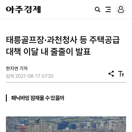
로
아
그
검
전
주
인
색
체
경
메
제
뉴
태릉골프장·과천청사 등 주택공급
대책 이달 내 줄줄이 발표
한지연 기자
공
텍
입력 2021-08-17 07:20
유
스
트
크
기
패닉바잉 잠재울 수 있을까