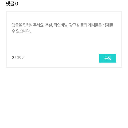
댓글
0
0
/ 300
등록