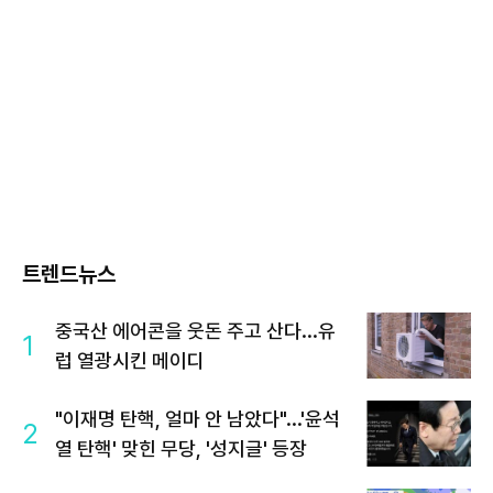
트렌드뉴스
중국산 에어콘을 웃돈 주고 산다...유
1
럽 열광시킨 메이디
"이재명 탄핵, 얼마 안 남았다"...'윤석
2
열 탄핵' 맞힌 무당, '성지글' 등장