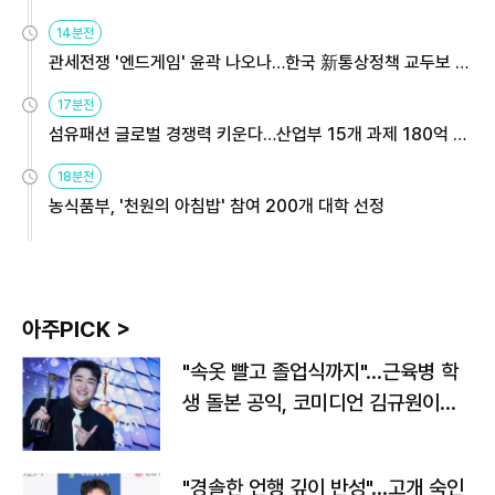
14분전
관세전쟁 '엔드게임' 윤곽 나오나…한국 新통상정책 교두보 활
용해야
17분전
섬유패션 글로벌 경쟁력 키운다…산업부 15개 과제 180억 지
원
18분전
농식품부, '천원의 아침밥' 참여 200개 대학 선정
아주PICK >
"속옷 빨고 졸업식까지"…근육병 학
생 돌본 공익, 코미디언 김규원이었
다
"경솔한 언행 깊이 반성"…고개 숙인