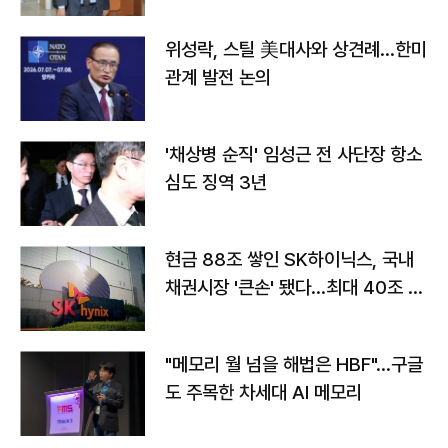
위성락, 스틸 美대사와 상견례…한미
관계 발전 논의
'채상병 순직' 임성근 전 사단장 항소
심도 징역 3년
현금 88조 쌓인 SK하이닉스, 국내
채권시장 '큰손' 됐다…최대 40조 투
자
"메모리 월 넘을 해법은 HBF"…구글
도 주목한 차세대 AI 메모리