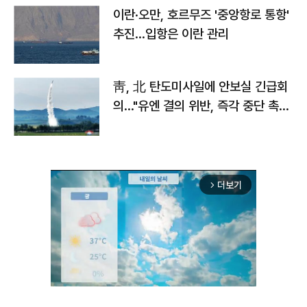
이란·오만, 호르무즈 '중앙항로 통항'
추진…입항은 이란 관리
靑, 北 탄도미사일에 안보실 긴급회
의…"유엔 결의 위반, 즉각 중단 촉
구"
더보기
arrow_forward_ios