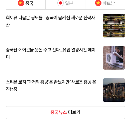
중국
일본
베트남
희토류 다음은 광모듈…중국이 움켜쥔 새로운 전략자
산
중국산 에어콘을 웃돈 주고 산다...유럽 열광시킨 메이
디
스티븐 로치 '과거의 홍콩'은 끝났지만 '새로운 홍콩'은
진행중
중국뉴스
더보기