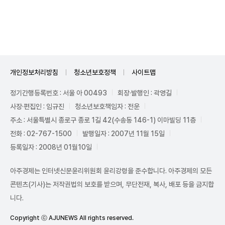
Unmute
개인정보처리방침
청소년보호정책
사이트맵
정기간행등록번호 : 서울 아 00493
회장·발행인 : 곽영길
사장·편집인 : 임규진
청소년보호책임자 : 전운
주소 : 서울특별시 종로구 종로 1길 42(수송동 146-1) 이마빌딩 11층
전화 : 02-767-1500
발행일자 : 2007년 11월 15일
등록일자 : 2008년 01월10일
아주경제는 인터넷신문윤리위원회 윤리강령을 준수합니다. 아주경제의 모든
콘텐츠(기사)는 저작권법의 보호를 받으며, 무단전재, 복사, 배포 등을 금지합
니다.
Copyright ⓒ AJUNEWS All rights reserved.