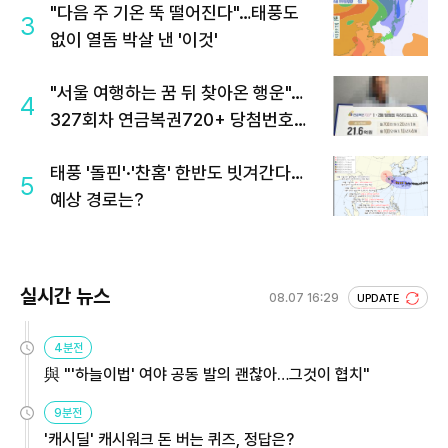
"다음 주 기온 뚝 떨어진다"…태풍도
3
없이 열돔 박살 낸 '이것'
"서울 여행하는 꿈 뒤 찾아온 행운"…
4
327회차 연금복권720+ 당첨번호조
회 주목
태풍 '돌핀'·'찬홈' 한반도 빗겨간다…
5
예상 경로는?
실시간 뉴스
08.07 16:29
UPDATE
4분전
與 "'하늘이법' 여야 공동 발의 괜찮아…그것이 협치"
9분전
'캐시딜' 캐시워크 돈 버는 퀴즈, 정답은?