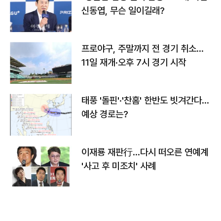
신동엽, 무슨 일이길래?
프로야구, 주말까지 전 경기 취소…
11일 재개·오후 7시 경기 시작
태풍 '돌핀'·'찬홈' 한반도 빗겨간다…
예상 경로는?
이재룡 재판行…다시 떠오른 연예계
'사고 후 미조치' 사례