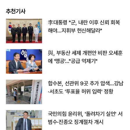
추천기사
李대통령 "군, 내란 이후 신뢰 회복
해야…지휘부 헌신해달라"
與, 부동산 세제 개편안 비판 오세훈
에 '맹공'…"공급 억제기"
합수본, 선관위 9곳 추가 압색…강남
·서초도 '투표율 허위 입력' 정황
국민의힘 윤리위, '돌려차기 실언' 서
범수·진종오 징계절차 개시