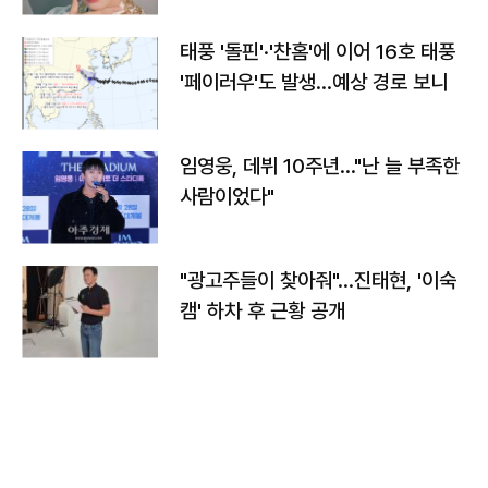
태풍 '돌핀'·'찬홈'에 이어 16호 태풍
'페이러우'도 발생…예상 경로 보니
임영웅, 데뷔 10주년…"난 늘 부족한
사람이었다"
"광고주들이 찾아줘"…진태현, '이숙
캠' 하차 후 근황 공개