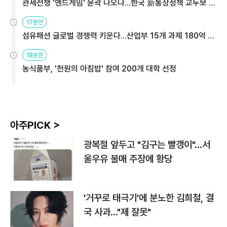
관세전쟁 '엔드게임' 윤곽 나오나…한국 新통상정책 교두보 활
용해야
17분전
섬유패션 글로벌 경쟁력 키운다…산업부 15개 과제 180억 지
원
18분전
농식품부, '천원의 아침밥' 참여 200개 대학 선정
아주PICK >
광복절 앞두고 "김구는 빨갱이"…서
울우유 불매 주장에 황당
'거꾸로 태극기'에 분노한 김희철, 결
국 사과…"제 잘못"