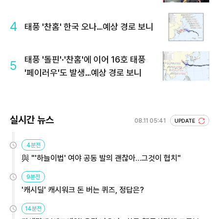
4
태풍 '찬홈' 한국 오나…예상 경로 보니
태풍 '돌핀'·'찬홈'에 이어 16호 태풍
5
'페이러우'도 발생…예상 경로 보니
실시간 뉴스
08.11 05:41
UPDATE
4분전
與 "'하늘이법' 여야 공동 발의 괜찮아…그것이 협치"
9분전
'캐시딜' 캐시워크 돈 버는 퀴즈, 정답은?
14분전