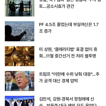
토…공소시효가 관건
PF 4.5조 줄었는데 부실여신은 1.7
조 증가
미 상원, '클래리티법' 표결 없이 휴
회…11월 중간선거 전 처리 불투명
트럼프 "이란에 수위 낮춰 대응"…추
가 공격 대신 경제 압박
김민석, 강원·경북서 정청래에 신
승…부울경·대구 제외 모두 웃었다