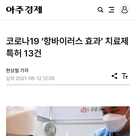
로
아
그
검
전
주
인
색
체
경
메
제
뉴
​코로나19 ‘항바이러스 효과’ 치료제
특허 13건
현상철 기자
공
텍
입력 2021-08-12 12:58
유
스
트
크
기