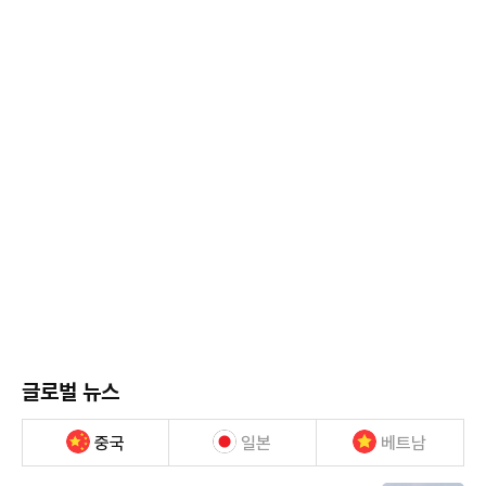
글로벌 뉴스
중국
일본
베트남