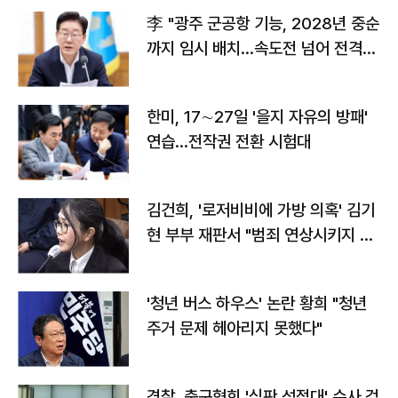
李 "광주 군공항 기능, 2028년 중순
까지 임시 배치…속도전 넘어 전격
전"
한미, 17∼27일 '을지 자유의 방패'
연습…전작권 전환 시험대
김건희, '로저비비에 가방 의혹' 김기
현 부부 재판서 "범죄 연상시키지 말
라"
'청년 버스 하우스' 논란 황희 "청년
주거 문제 헤아리지 못했다"
경찰, 축구협회 '심판 성접대' 수사 검