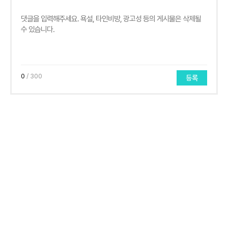
0
/ 300
등록