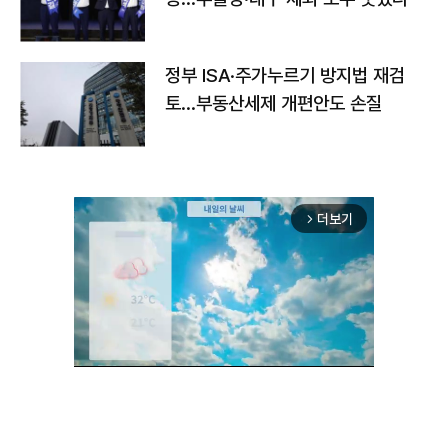
정부 ISA·주가누르기 방지법 재검
토…부동산세제 개편안도 손질
더보기
arrow_forward_ios
Unmute