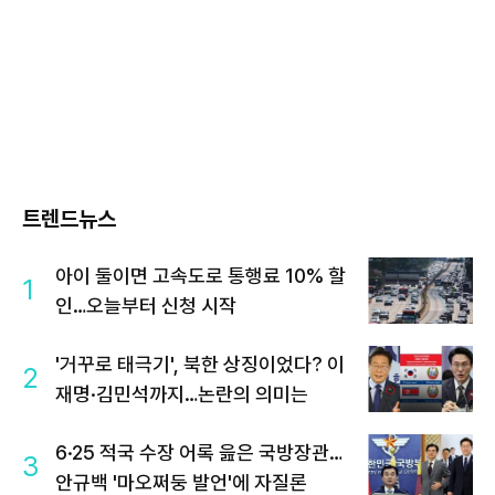
트렌드뉴스
아이 둘이면 고속도로 통행료 10% 할
1
인…오늘부터 신청 시작
'거꾸로 태극기', 북한 상징이었다? 이
2
재명·김민석까지…논란의 의미는
6·25 적국 수장 어록 읊은 국방장관…
3
안규백 '마오쩌둥 발언'에 자질론