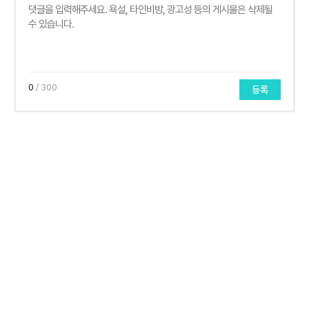
0
/ 300
등록