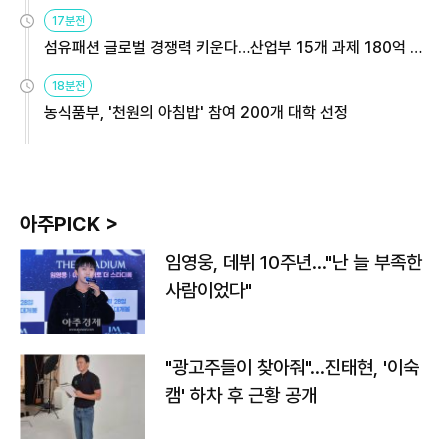
용해야
17분전
섬유패션 글로벌 경쟁력 키운다…산업부 15개 과제 180억 지
원
18분전
농식품부, '천원의 아침밥' 참여 200개 대학 선정
아주PICK >
임영웅, 데뷔 10주년…"난 늘 부족한
사람이었다"
"광고주들이 찾아줘"…진태현, '이숙
캠' 하차 후 근황 공개