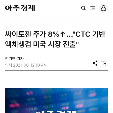
로
아
그
검
전
주
인
색
체
경
메
제
뉴
싸이토젠 주가 8%↑..."CTC 기반
액체생검 미국 시장 진출"
전기연 기자
공
텍
입력 2021-08-12 10:44
유
스
트
크
기