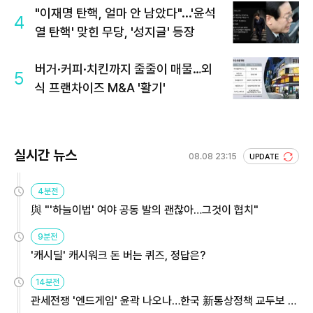
"이재명 탄핵, 얼마 안 남았다"...'윤석
4
열 탄핵' 맞힌 무당, '성지글' 등장
버거·커피·치킨까지 줄줄이 매물…외
5
식 프랜차이즈 M&A '활기'
실시간 뉴스
08.08 23:15
UPDATE
4분전
與 "'하늘이법' 여야 공동 발의 괜찮아…그것이 협치"
9분전
'캐시딜' 캐시워크 돈 버는 퀴즈, 정답은?
14분전
관세전쟁 '엔드게임' 윤곽 나오나…한국 新통상정책 교두보 활