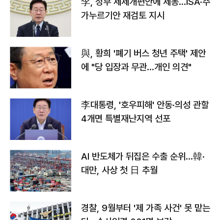
李, 정부 세제개편안에 제동…ISA·주
가누르기안 재검토 지시
與, 황희 '폐기 버스 청년 주택' 제안
에 "당 입장과 무관…개인 의견"
李대통령, '호우피해' 안동·의성 관할
4개면 특별재난지역 선포
AI 반도체가 뒤집은 수출 순위…韓·
대만, 사상 첫 日 추월
경찰, 9월부터 '제 가족 사건' 못 맡는