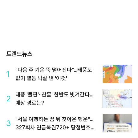
트렌드뉴스
"다음 주 기온 뚝 떨어진다"…태풍도
1
없이 열돔 박살 낸 '이것'
태풍 '돌핀'·'찬홈' 한반도 빗겨간다…
2
예상 경로는?
"서울 여행하는 꿈 뒤 찾아온 행운"…
3
327회차 연금복권720+ 당첨번호조
회 주목