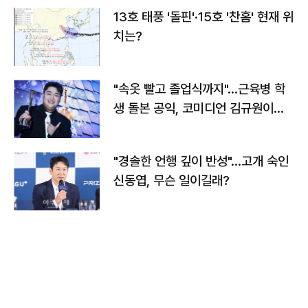
13호 태풍 '돌핀'·15호 '찬홈' 현재 위
치는?
"속옷 빨고 졸업식까지"…근육병 학
생 돌본 공익, 코미디언 김규원이었
다
"경솔한 언행 깊이 반성"…고개 숙인
신동엽, 무슨 일이길래?