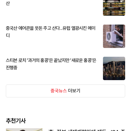
산
중국산 에어콘을 웃돈 주고 산다...유럽 열광시킨 메이
디
스티븐 로치 '과거의 홍콩'은 끝났지만 '새로운 홍콩'은
진행중
중국뉴스
더보기
추천기사