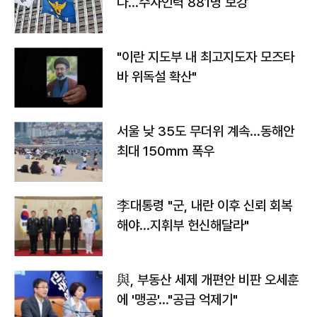
다…수사인력 881명 보강
"이란 지도부 내 최고지도자 모즈타
바 위독설 확산"
서울 낮 35도 무더위 계속…동해안
최대 150㎜ 폭우
李대통령 "군, 내란 이후 신뢰 회복
해야…지휘부 헌신해달라"
與, 부동산 세제 개편안 비판 오세훈
에 '맹공'…"공급 억제기"