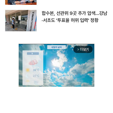
합수본, 선관위 9곳 추가 압색…강남
·서초도 '투표율 허위 입력' 정황
더보기
arrow_forward_ios
Unmute