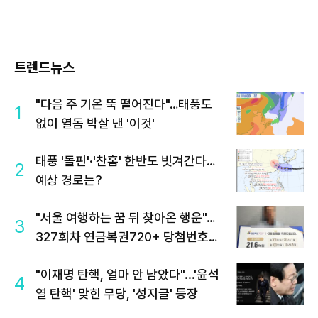
트렌드뉴스
"다음 주 기온 뚝 떨어진다"…태풍도
1
없이 열돔 박살 낸 '이것'
태풍 '돌핀'·'찬홈' 한반도 빗겨간다…
2
예상 경로는?
"서울 여행하는 꿈 뒤 찾아온 행운"…
3
327회차 연금복권720+ 당첨번호조
회 주목
"이재명 탄핵, 얼마 안 남았다"...'윤석
4
열 탄핵' 맞힌 무당, '성지글' 등장