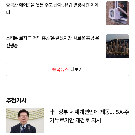
중국산 에어콘을 웃돈 주고 산다...유럽 열광시킨 메이
디
스티븐 로치 '과거의 홍콩'은 끝났지만 '새로운 홍콩'은
진행중
중국뉴스
더보기
추천기사
李, 정부 세제개편안에 제동…ISA·주
가누르기안 재검토 지시