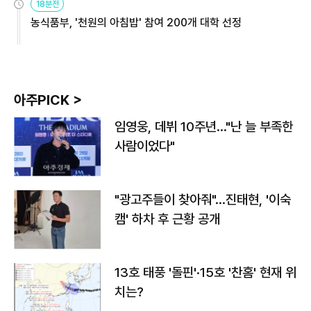
18분전
농식품부, '천원의 아침밥' 참여 200개 대학 선정
아주PICK >
임영웅, 데뷔 10주년…"난 늘 부족한
사람이었다"
"광고주들이 찾아줘"…진태현, '이숙
캠' 하차 후 근황 공개
13호 태풍 '돌핀'·15호 '찬홈' 현재 위
치는?