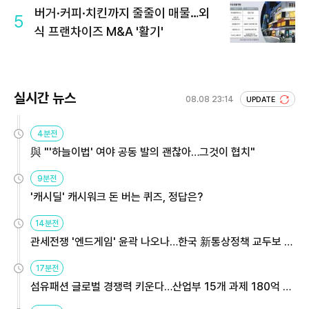
버거·커피·치킨까지 줄줄이 매물…외
5
식 프랜차이즈 M&A '활기'
실시간 뉴스
08.08 23:14
UPDATE
4분전
與 "'하늘이법' 여야 공동 발의 괜찮아…그것이 협치"
9분전
'캐시딜' 캐시워크 돈 버는 퀴즈, 정답은?
14분전
관세전쟁 '엔드게임' 윤곽 나오나…한국 新통상정책 교두보 활
용해야
17분전
섬유패션 글로벌 경쟁력 키운다…산업부 15개 과제 180억 지
원