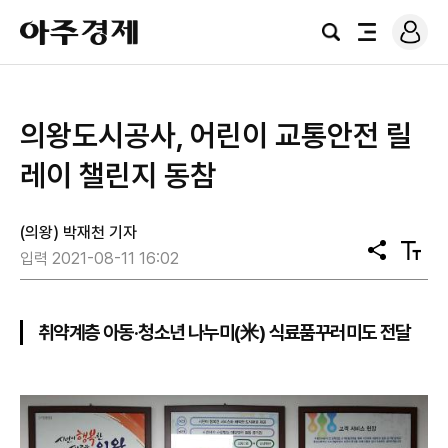
로
아
그
검
전
주
인
색
체
경
메
제
뉴
의왕도시공사, 어린이 교통안전 릴
레이 챌린지 동참
(의왕) 박재천 기자
공
텍
입력 2021-08-11 16:02
유
스
트
크
기
취약계층 아동·청소년 나누미(米) 식료품꾸러미도 전달