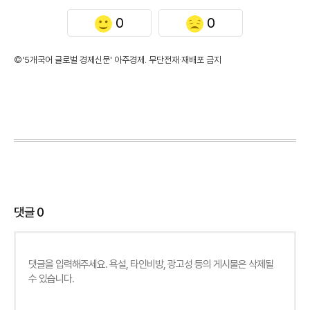
0
0
©'5개국어 글로벌 경제신문' 아주경제. 무단전재·재배포 금지
댓글
0