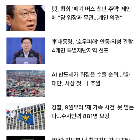
與, 황희 '폐기 버스 청년 주택' 제안
에 "당 입장과 무관…개인 의견"
李대통령, '호우피해' 안동·의성 관할
4개면 특별재난지역 선포
AI 반도체가 뒤집은 수출 순위…韓·
대만, 사상 첫 日 추월
경찰, 9월부터 '제 가족 사건' 못 맡는
다…수사인력 881명 보강