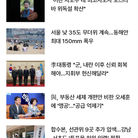
"이란 지도부 내 최고지도자 모즈타
바 위독설 확산"
서울 낮 35도 무더위 계속…동해안
최대 150㎜ 폭우
李대통령 "군, 내란 이후 신뢰 회복
해야…지휘부 헌신해달라"
與, 부동산 세제 개편안 비판 오세훈
에 '맹공'…"공급 억제기"
합수본, 선관위 9곳 추가 압색…강남