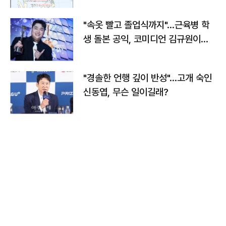
"속옷 빨고 졸업식까지"…근육병 학
생 돌본 공익, 코미디언 김규원이었
다
"경솔한 언행 깊이 반성"…고개 숙인
신동엽, 무슨 일이길래?