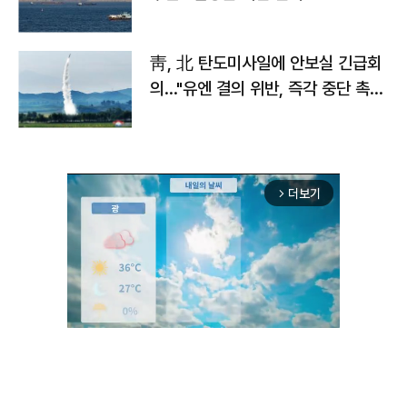
靑, 北 탄도미사일에 안보실 긴급회
의…"유엔 결의 위반, 즉각 중단 촉
구"
더보기
arrow_forward_ios
Mute