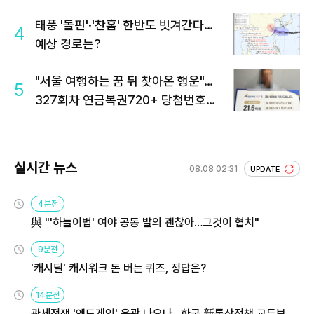
태풍 '돌핀'·'찬홈' 한반도 빗겨간다…
4
예상 경로는?
"서울 여행하는 꿈 뒤 찾아온 행운"…
5
327회차 연금복권720+ 당첨번호조
회 주목
실시간 뉴스
08.08 02:31
UPDATE
4분전
與 "'하늘이법' 여야 공동 발의 괜찮아…그것이 협치"
9분전
'캐시딜' 캐시워크 돈 버는 퀴즈, 정답은?
14분전
관세전쟁 '엔드게임' 윤곽 나오나…한국 新통상정책 교두보 활