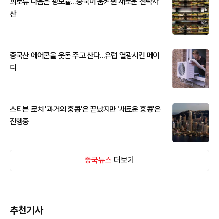
희토류 다음은 광모듈…중국이 움켜쥔 새로운 전략자
산
중국산 에어콘을 웃돈 주고 산다...유럽 열광시킨 메이
디
스티븐 로치 '과거의 홍콩'은 끝났지만 '새로운 홍콩'은
진행중
중국뉴스
더보기
추천기사