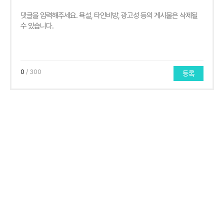
0
/ 300
등록