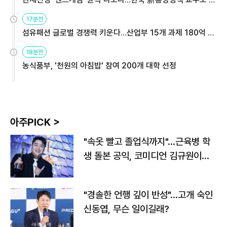
용해야
17분전
섬유패션 글로벌 경쟁력 키운다…산업부 15개 과제 180억 지
원
18분전
농식품부, '천원의 아침밥' 참여 200개 대학 선정
아주PICK >
"속옷 빨고 졸업식까지"…근육병 학
생 돌본 공익, 코미디언 김규원이었
다
"경솔한 언행 깊이 반성"…고개 숙인
신동엽, 무슨 일이길래?