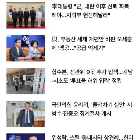
李대통령 "군, 내란 이후 신뢰 회복
해야…지휘부 헌신해달라"
與, 부동산 세제 개편안 비판 오세훈
에 '맹공'…"공급 억제기"
합수본, 선관위 9곳 추가 압색…강남
·서초도 '투표율 허위 입력' 정황
국민의힘 윤리위, '돌려차기 실언' 서
범수·진종오 징계절차 개시
위성락, 스틸 美대사와 상견례…한미