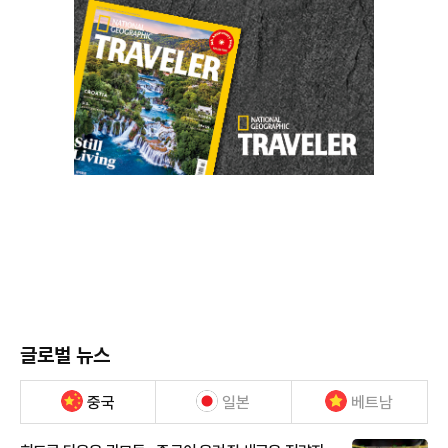
글로벌 뉴스
중국
일본
베트남