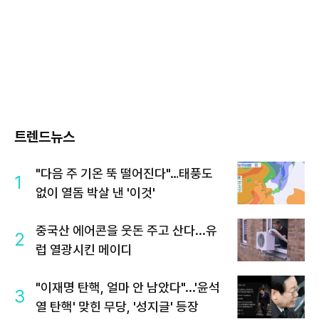
트렌드뉴스
"다음 주 기온 뚝 떨어진다"…태풍도
1
없이 열돔 박살 낸 '이것'
중국산 에어콘을 웃돈 주고 산다...유
2
럽 열광시킨 메이디
"이재명 탄핵, 얼마 안 남았다"...'윤석
3
열 탄핵' 맞힌 무당, '성지글' 등장