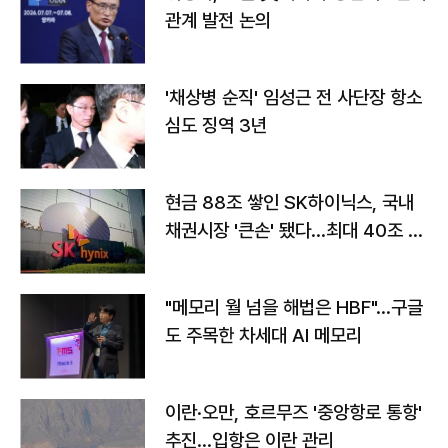
관계 발전 논의
'채상병 순직' 임성근 전 사단장 항소
심도 징역 3년
현금 88조 쌓인 SK하이닉스, 국내
채권시장 '큰손' 됐다…최대 40조 투
자
"메모리 월 넘을 해법은 HBF"…구글
도 주목한 차세대 AI 메모리
이란·오만, 호르무즈 '중앙항로 통항'
추진…입항은 이란 관리