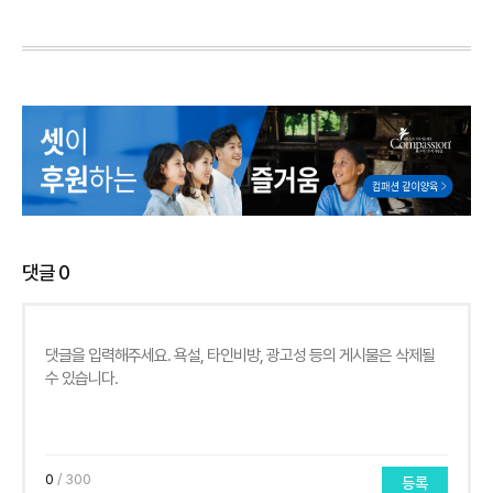
댓글
0
0
/ 300
등록