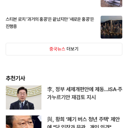
스티븐 로치 '과거의 홍콩'은 끝났지만 '새로운 홍콩'은
진행중
중국뉴스
더보기
추천기사
李, 정부 세제개편안에 제동…ISA·주
가누르기안 재검토 지시
與, 황희 '폐기 버스 청년 주택' 제안
에 "당 입장과 무관…개인 의견"