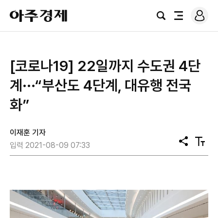
로
아
그
검
전
주
인
색
체
경
메
제
뉴
[코로나19] 22일까지 수도권 4단
계···“부산도 4단계, 대유행 전국
화”
이재훈 기자
공
텍
입력 2021-08-09 07:33
유
스
트
크
기