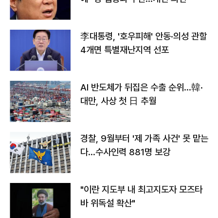
李대통령, '호우피해' 안동·의성 관할
4개면 특별재난지역 선포
AI 반도체가 뒤집은 수출 순위…韓·
대만, 사상 첫 日 추월
경찰, 9월부터 '제 가족 사건' 못 맡는
다…수사인력 881명 보강
"이란 지도부 내 최고지도자 모즈타
바 위독설 확산"