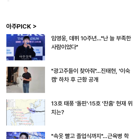
아주PICK >
임영웅, 데뷔 10주년…"난 늘 부족한
사람이었다"
"광고주들이 찾아줘"…진태현, '이숙
캠' 하차 후 근황 공개
13호 태풍 '돌핀'·15호 '찬홈' 현재 위
치는?
"속옷 빨고 졸업식까지"…근육병 학