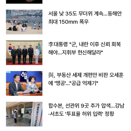
서울 낮 35도 무더위 계속…동해안
최대 150㎜ 폭우
李대통령 "군, 내란 이후 신뢰 회복
해야…지휘부 헌신해달라"
與, 부동산 세제 개편안 비판 오세훈
에 '맹공'…"공급 억제기"
합수본, 선관위 9곳 추가 압색…강남
·서초도 '투표율 허위 입력' 정황