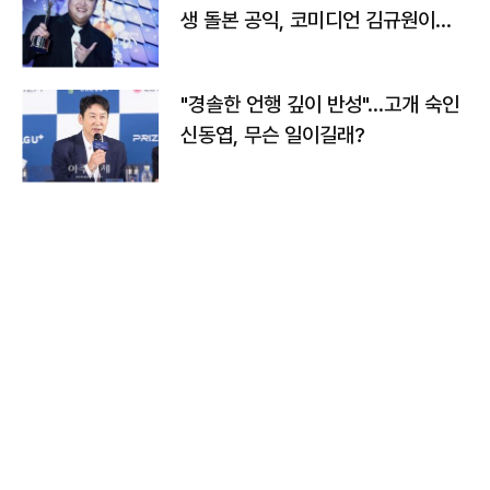
생 돌본 공익, 코미디언 김규원이었
다
"경솔한 언행 깊이 반성"…고개 숙인
신동엽, 무슨 일이길래?