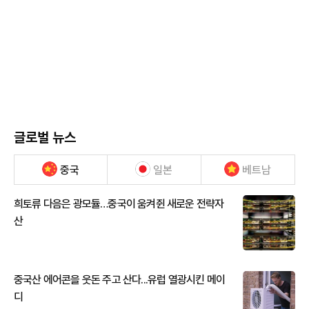
글로벌 뉴스
중국
일본
베트남
희토류 다음은 광모듈…중국이 움켜쥔 새로운 전략자
산
중국산 에어콘을 웃돈 주고 산다...유럽 열광시킨 메이
디