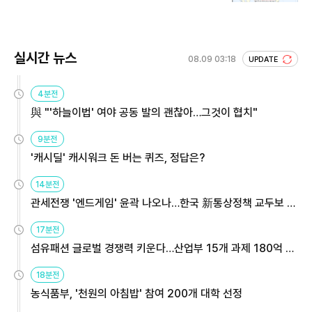
실시간 뉴스
08.09 03:18
UPDATE
4분전
與 "'하늘이법' 여야 공동 발의 괜찮아…그것이 협치"
9분전
'캐시딜' 캐시워크 돈 버는 퀴즈, 정답은?
14분전
관세전쟁 '엔드게임' 윤곽 나오나…한국 新통상정책 교두보 활
용해야
17분전
섬유패션 글로벌 경쟁력 키운다…산업부 15개 과제 180억 지
원
18분전
농식품부, '천원의 아침밥' 참여 200개 대학 선정