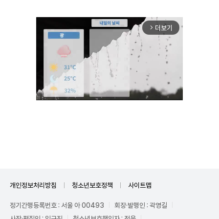
더보기
arrow_forward_ios
Mute
개인정보처리방침
청소년보호정책
사이트맵
정기간행등록번호 : 서울 아 00493
회장·발행인 : 곽영길
사장·편집인 : 임규진
청소년보호책임자 : 전운