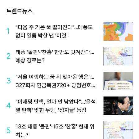
트렌드뉴스
"다음 주 기온 뚝 떨어진다"…태풍도
1
없이 열돔 박살 낸 '이것'
태풍 '돌핀'·'찬홈' 한반도 빗겨간다…
2
예상 경로는?
"서울 여행하는 꿈 뒤 찾아온 행운"…
3
327회차 연금복권720+ 당첨번호조
회 주목
"이재명 탄핵, 얼마 안 남았다"...'윤석
4
열 탄핵' 맞힌 무당, '성지글' 등장
13호 태풍 '돌핀'·15호 '찬홈' 현재 위
5
치는?