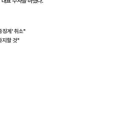
 대표 수사를 마쳤다.
중징계' 취소"
차지할 것"