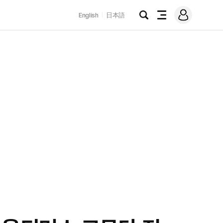
로
English
日本語
그
검
전
인
색
체
메
뉴