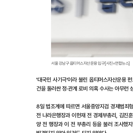
서울 강남구 옵티머스자산운용 입구[사진=연합뉴스]
'대국민 사기극'이라 불린 옵티머스자산운용 펀드
건을 둘러싼 정·관계 로비 의혹 수사는 아무런
8일 법조계에 따르면 서울중앙지검 경제범죄형
전 나라은행장과 이헌재 전 경제부총리, 김진훈
양 전 행장과 이 전 부총리 등을 불러 조사했