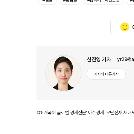
#검찰
#금감원
#옵티머스자산운용
#
신진영 기자
yr29@a
기자의 다른기사
©'5개국어 글로벌 경제신문' 아주경제. 무단전재·재배