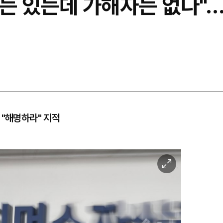
자는 있는데 가해자는 없다"
 "해명하라" 지적
이
미
지
확
대