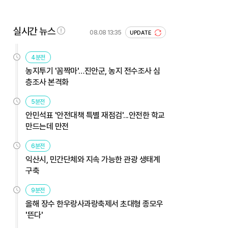
실시간 뉴스
08.08 13:35
UPDATE
4분전
농지투기 '꼼짝마'…진안군, 농지 전수조사 심
층조사 본격화
5분전
안민석표 '안전대책 특별 재점검'...안전한 학교
만드는데 만전
6분전
익산시, 민간단체와 지속 가능한 관광 생태계
구축
9분전
올해 장수 한우랑사과랑축제서 초대형 종모우
'뜬다'