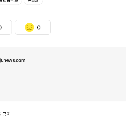
금융감독원
#법원
0
0
junews.com
포 금지