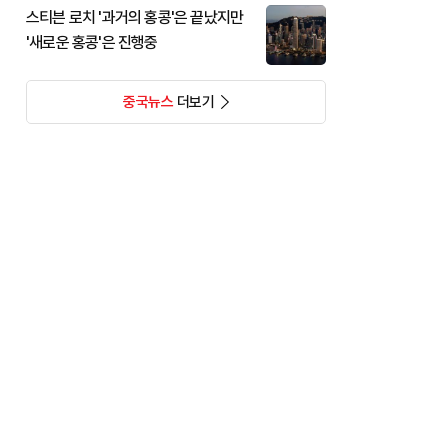
스티븐 로치 '과거의 홍콩'은 끝났지만
'새로운 홍콩'은 진행중
중국뉴스
더보기