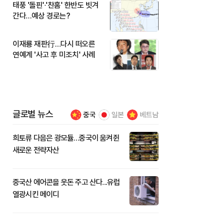
태풍 '돌핀'·'찬홈' 한반도 빗겨
간다…예상 경로는?
이재룡 재판行…다시 떠오른
연예계 '사고 후 미조치' 사례
글로벌 뉴스
중국
일본
베트남
희토류 다음은 광모듈…중국이 움켜쥔
새로운 전략자산
중국산 에어콘을 웃돈 주고 산다...유럽
열광시킨 메이디