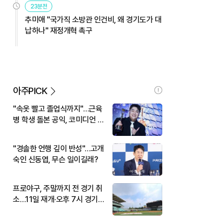
23분전
추미애 "국가직 소방관 인건비, 왜 경기도가 대
납하나" 재정개혁 촉구
아주PICK
"속옷 빨고 졸업식까지"…근육
병 학생 돌본 공익, 코미디언 김
규원이었다
"경솔한 언행 깊이 반성"…고개
숙인 신동엽, 무슨 일이길래?
프로야구, 주말까지 전 경기 취
소…11일 재개·오후 7시 경기
시작