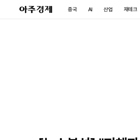
아
중국
AI
산업
재테크
주
경
제