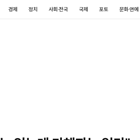
경제
정치
사회·전국
국제
포토
문화·연예