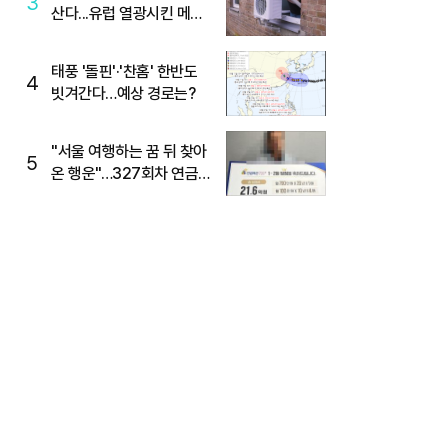
3
산다...유럽 열광시킨 메이
디
태풍 '돌핀'·'찬홈' 한반도
4
빗겨간다…예상 경로는?
"서울 여행하는 꿈 뒤 찾아
5
온 행운"…327회차 연금
복권720+ 당첨번호조회
주목