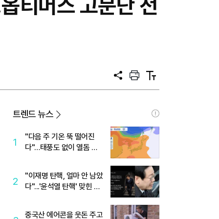
…옵티머스 고문단 전
공
프
텍
유
린
스
트
트
크
기
트렌드 뉴스
"다음 주 기온 뚝 떨어진
1
다"…태풍도 없이 열돔 박
살 낸 '이것'
"이재명 탄핵, 얼마 안 남았
2
다"...'윤석열 탄핵' 맞힌 무
당, '성지글' 등장
중국산 에어콘을 웃돈 주고