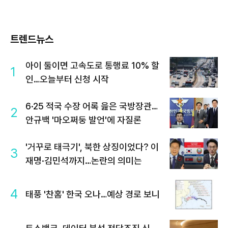
트렌드뉴스
아이 둘이면 고속도로 통행료 10% 할
1
인…오늘부터 신청 시작
6·25 적국 수장 어록 읊은 국방장관…
2
안규백 '마오쩌둥 발언'에 자질론
'거꾸로 태극기', 북한 상징이었다? 이
3
재명·김민석까지…논란의 의미는
4
태풍 '찬홈' 한국 오나…예상 경로 보니