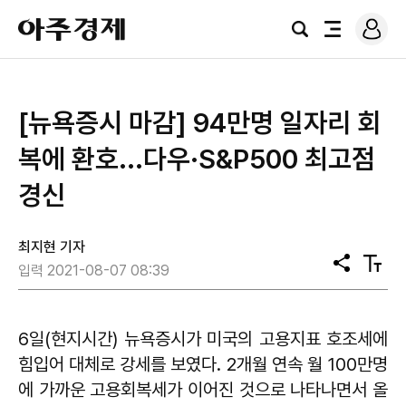
로
아
그
검
전
주
인
색
체
경
메
제
뉴
​[뉴욕증시 마감] 94만명 일자리 회
복에 환호...다우·S&P500 최고점
경신
최지현 기자
공
텍
입력 2021-08-07 08:39
유
스
트
크
기
6일(현지시간) 뉴욕증시가 미국의 고용지표 호조세에
힘입어 대체로 강세를 보였다. 2개월 연속 월 100만명
에 가까운 고용회복세가 이어진 것으로 나타나면서 올