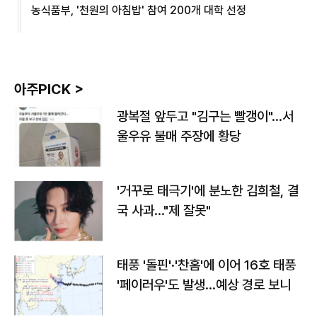
농식품부, '천원의 아침밥' 참여 200개 대학 선정
아주PICK >
광복절 앞두고 "김구는 빨갱이"…서
울우유 불매 주장에 황당
'거꾸로 태극기'에 분노한 김희철, 결
국 사과…"제 잘못"
태풍 '돌핀'·'찬홈'에 이어 16호 태풍
'페이러우'도 발생…예상 경로 보니