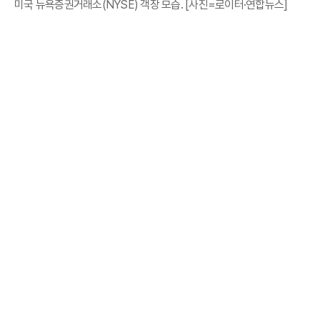
미국 뉴욕증권거래소(NYSE) 객장 모습. [사진=로이터·연합뉴스]