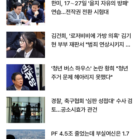
한미, 17∼27일 '을지 자유의 방패'
연습…전작권 전환 시험대
김건희, '로저비비에 가방 의혹' 김기
현 부부 재판서 "범죄 연상시키지 말
라"
'청년 버스 하우스' 논란 황희 "청년
주거 문제 헤아리지 못했다"
경찰, 축구협회 '심판 성접대' 수사 검
토…공소시효가 관건
PF 4.5조 줄었는데 부실여신은 1.7