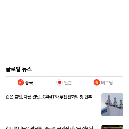
글로벌 뉴스
중국
일본
베트남
같은 출발, 다른 결말...CXMT와 푸젠진화의 첫 단추
희토류 다음은 광모듈…중국이 움켜쥔 새로운 전략자