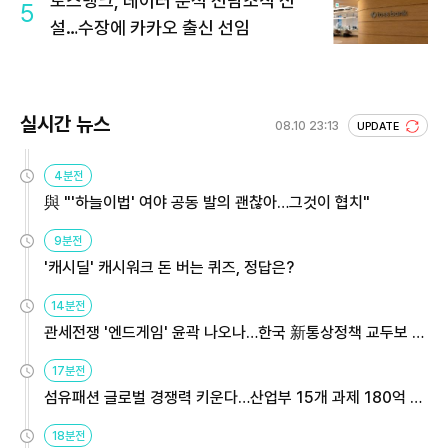
토스뱅크, 데이터 분석 전담조직 신
5
설…수장에 카카오 출신 선임
실시간 뉴스
08.10 23:13
UPDATE
4분전
與 "'하늘이법' 여야 공동 발의 괜찮아…그것이 협치"
9분전
'캐시딜' 캐시워크 돈 버는 퀴즈, 정답은?
14분전
관세전쟁 '엔드게임' 윤곽 나오나…한국 新통상정책 교두보 활
용해야
17분전
섬유패션 글로벌 경쟁력 키운다…산업부 15개 과제 180억 지
원
18분전