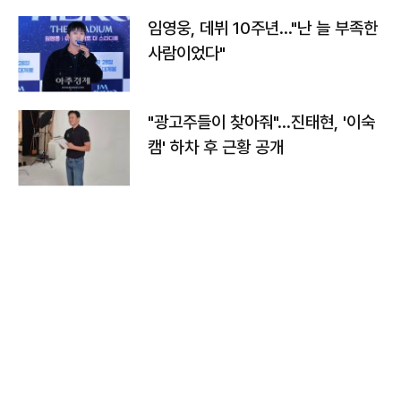
임영웅, 데뷔 10주년…"난 늘 부족한
사람이었다"
"광고주들이 찾아줘"…진태현, '이숙
캠' 하차 후 근황 공개