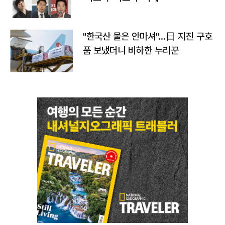
"한국산 물은 안마셔"…日 지진 구호
품 보냈더니 비하한 누리꾼