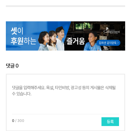
댓글
0
0
/ 300
등록