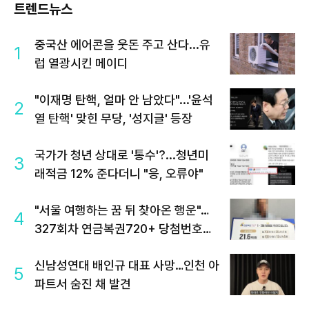
트렌드뉴스
중국산 에어콘을 웃돈 주고 산다...유
1
럽 열광시킨 메이디
"이재명 탄핵, 얼마 안 남았다"...'윤석
2
열 탄핵' 맞힌 무당, '성지글' 등장
국가가 청년 상대로 '통수'?...청년미
3
래적금 12% 준다더니 "응, 오류야"
"서울 여행하는 꿈 뒤 찾아온 행운"…
4
327회차 연금복권720+ 당첨번호조
회 주목
신남성연대 배인규 대표 사망…인천 아
5
파트서 숨진 채 발견