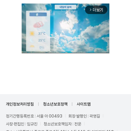
더보기
arrow_forward_ios
Unmute
개인정보처리방침
청소년보호정책
사이트맵
정기간행등록번호 : 서울 아 00493
회장·발행인 : 곽영길
사장·편집인 : 임규진
청소년보호책임자 : 전운