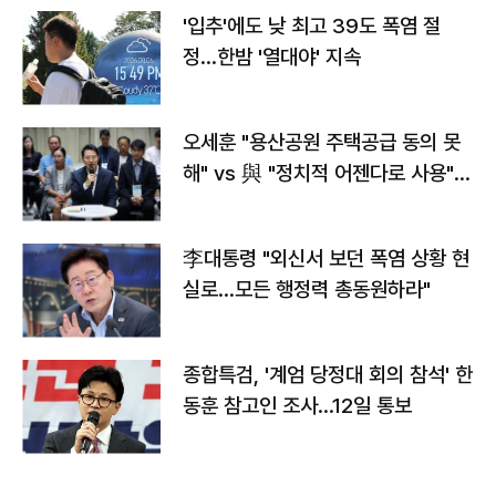
'입추'에도 낮 최고 39도 폭염 절
정…한밤 '열대야' 지속
오세훈 "용산공원 주택공급 동의 못
해" vs 與 "정치적 어젠다로 사용"
맞불
李대통령 "외신서 보던 폭염 상황 현
실로…모든 행정력 총동원하라"
종합특검, '계엄 당정대 회의 참석' 한
동훈 참고인 조사...12일 통보