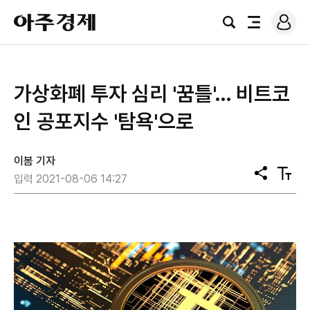
로
아
그
검
전
주
인
색
체
경
메
제
뉴
​가상화폐 투자 심리 '꿈틀'… 비트코
인 공포지수 '탐욕'으로
이봄 기자
공
텍
입력 2021-08-06 14:27
유
스
트
크
기