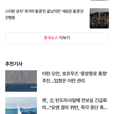
스티븐 로치 '과거의 홍콩'은 끝났지만 '새로운 홍콩'은
진행중
중국뉴스
더보기
추천기사
이란·오만, 호르무즈 '중앙항로 통항'
추진…입항은 이란 관리
靑, 北 탄도미사일에 안보실 긴급회
의…"유엔 결의 위반, 즉각 중단 촉