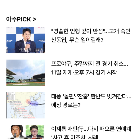
아주PICK >
"경솔한 언행 깊이 반성"…고개 숙인
신동엽, 무슨 일이길래?
프로야구, 주말까지 전 경기 취소…
11일 재개·오후 7시 경기 시작
태풍 '돌핀'·'찬홈' 한반도 빗겨간다…
예상 경로는?
이재룡 재판行…다시 떠오른 연예계
'사고 후 미조치' 사례