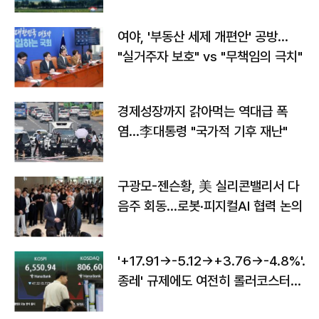
구"
여야, '부동산 세제 개편안' 공방…
"실거주자 보호" vs "무책임의 극치"
경제성장까지 갉아먹는 역대급 폭
염…李대통령 "국가적 기후 재난"
구광모-젠슨황, 美 실리콘밸리서 다
음주 회동…로봇·피지컬AI 협력 논의
'+17.91→-5.12→+3.76→-4.8%'…'
종레' 규제에도 여전히 롤러코스터
타는 코스피