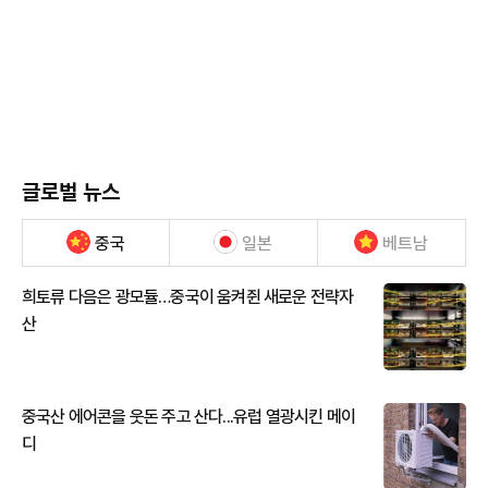
글로벌 뉴스
중국
일본
베트남
희토류 다음은 광모듈…중국이 움켜쥔 새로운 전략자
산
중국산 에어콘을 웃돈 주고 산다...유럽 열광시킨 메이
디