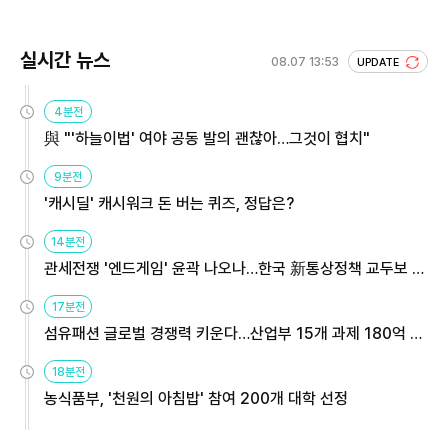
실시간 뉴스
08.07 13:53
UPDATE
4분전
與 "'하늘이법' 여야 공동 발의 괜찮아…그것이 협치"
9분전
'캐시딜' 캐시워크 돈 버는 퀴즈, 정답은?
14분전
관세전쟁 '엔드게임' 윤곽 나오나…한국 新통상정책 교두보 활
용해야
17분전
섬유패션 글로벌 경쟁력 키운다…산업부 15개 과제 180억 지
원
18분전
농식품부, '천원의 아침밥' 참여 200개 대학 선정