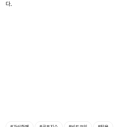
다.
#가상화폐
#공포지수
#비트코인
#탐욕