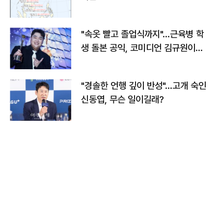
"속옷 빨고 졸업식까지"…근육병 학
생 돌본 공익, 코미디언 김규원이었
다
"경솔한 언행 깊이 반성"…고개 숙인
신동엽, 무슨 일이길래?