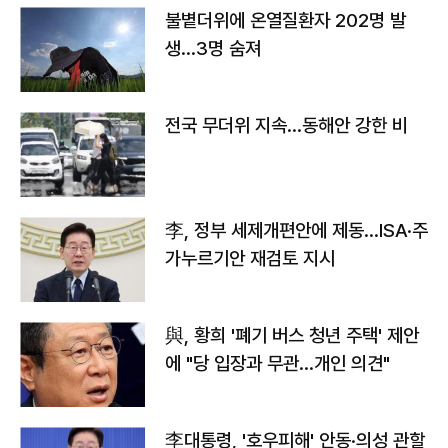
불볕더위에 온열질환자 202명 발
생…3명 숨져
전국 무더위 지속…동해안 강한 비
李, 정부 세제개편안에 제동…ISA·주
가누르기안 재검토 지시
與, 황희 '폐기 버스 청년 주택' 제안
에 "당 입장과 무관…개인 의견"
李대통령, '호우피해' 안동·의성 관할