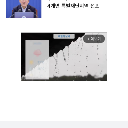
4개면 특별재난지역 선포
더보기
arrow_forward_ios
Unmute