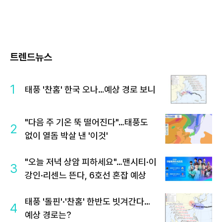
트렌드뉴스
1
태풍 '찬홈' 한국 오나…예상 경로 보니
"다음 주 기온 뚝 떨어진다"…태풍도
2
없이 열돔 박살 낸 '이것'
"오늘 저녁 상암 피하세요"…맨시티·이
3
강인·리센느 뜬다, 6호선 혼잡 예상
태풍 '돌핀'·'찬홈' 한반도 빗겨간다…
4
예상 경로는?