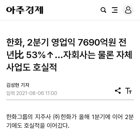
로
아
그
검
전
주
인
색
체
경
메
제
뉴
한화, 2분기 영업익 7690억원 전
년比 53%↑...자회사는 물론 자체
사업도 호실적
김성현 기자
공
텍
입력 2021-08-06 11:00
유
스
트
크
기
한화그룹의 지주사 ㈜한화가 올해 1분기에 이어 2분
기에도 호실적을 이어갔다.