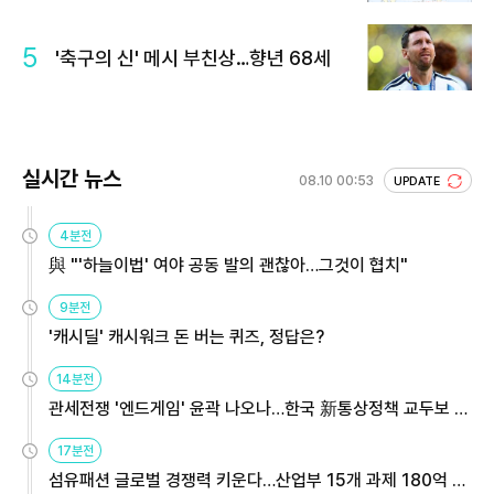
5
'축구의 신' 메시 부친상…향년 68세
실시간 뉴스
08.10 00:53
UPDATE
4분전
與 "'하늘이법' 여야 공동 발의 괜찮아…그것이 협치"
9분전
'캐시딜' 캐시워크 돈 버는 퀴즈, 정답은?
14분전
관세전쟁 '엔드게임' 윤곽 나오나…한국 新통상정책 교두보 활
용해야
17분전
섬유패션 글로벌 경쟁력 키운다…산업부 15개 과제 180억 지