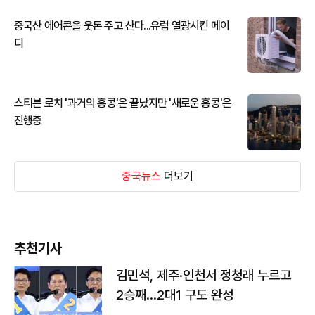
중국산 에어콘을 웃돈 주고 산다...유럽 열광시킨 메이
디
스티븐 로치 '과거의 홍콩'은 끝났지만 '새로운 홍콩'은
진행중
중국뉴스
더보기
추천기사
김민석, 제주·인천서 정청래 누르고
2승째…2대1 구도 완성