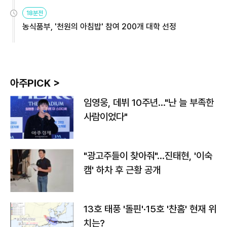
원
18분전
농식품부, '천원의 아침밥' 참여 200개 대학 선정
아주PICK >
임영웅, 데뷔 10주년…"난 늘 부족한
사람이었다"
"광고주들이 찾아줘"…진태현, '이숙
캠' 하차 후 근황 공개
13호 태풍 '돌핀'·15호 '찬홈' 현재 위
치는?