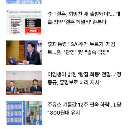
李 "결혼, 희망찬 새 출발돼야"… 대
출·청약 '결혼 페널티' 손본다
李대통령 'ISA·주가 누르기' 재검
토…與 "환영" 野 "졸속 국정"
이임생이 밝힌 '빵집 회동' 전말…"정
몽규, 홍명보로 하라 지시"
주유소 기름값 12주 연속 하락…L당
1800원대 유지