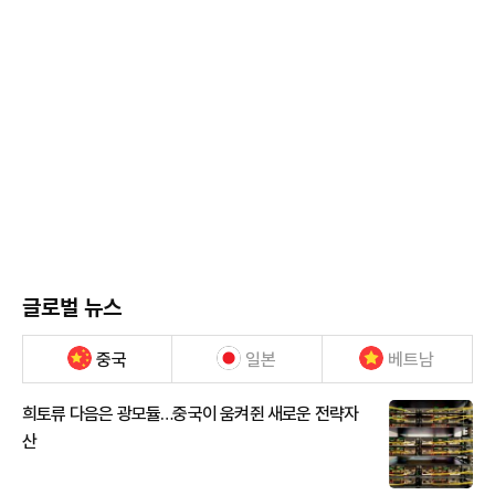
글로벌 뉴스
중국
일본
베트남
희토류 다음은 광모듈…중국이 움켜쥔 새로운 전략자
산