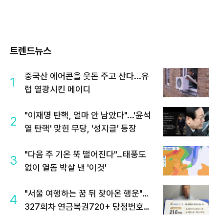
트렌드뉴스
중국산 에어콘을 웃돈 주고 산다...유
1
럽 열광시킨 메이디
"이재명 탄핵, 얼마 안 남았다"...'윤석
2
열 탄핵' 맞힌 무당, '성지글' 등장
"다음 주 기온 뚝 떨어진다"…태풍도
3
없이 열돔 박살 낸 '이것'
"서울 여행하는 꿈 뒤 찾아온 행운"…
4
327회차 연금복권720+ 당첨번호조