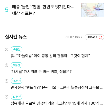
회 주목
태풍 '돌핀'·'찬홈' 한반도 빗겨간다…
5
예상 경로는?
실시간 뉴스
08.07 16:22
UPDATE
4분전
與 "'하늘이법' 여야 공동 발의 괜찮아…그것이 협치"
9분전
'캐시딜' 캐시워크 돈 버는 퀴즈, 정답은?
14분전
관세전쟁 '엔드게임' 윤곽 나오나…한국 新통상정책 교두보 활
용해야
17분전
섬유패션 글로벌 경쟁력 키운다…산업부 15개 과제 180억 지
원