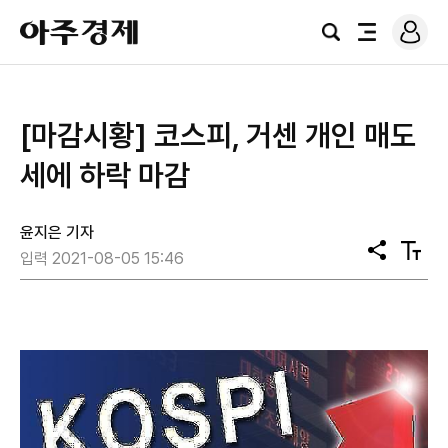
로
아
그
검
전
주
인
색
체
경
메
제
뉴
[마감시황] 코스피, 거센 개인 매도
세에 하락 마감
윤지은 기자
공
텍
입력 2021-08-05 15:46
유
스
트
크
기