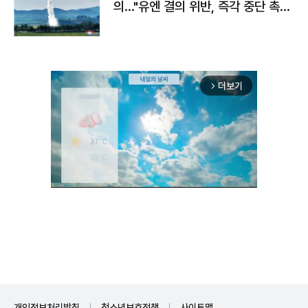
의…"유엔 결의 위반, 즉각 중단 촉
구"
더보기
arrow_forward_ios
Unmute
개인정보처리방침
청소년보호정책
사이트맵