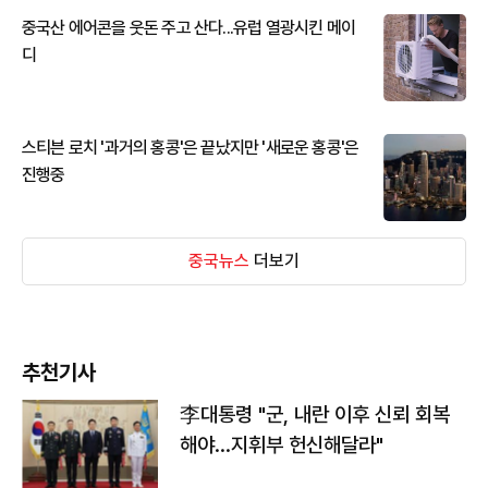
중국산 에어콘을 웃돈 주고 산다...유럽 열광시킨 메이
디
스티븐 로치 '과거의 홍콩'은 끝났지만 '새로운 홍콩'은
진행중
중국뉴스
더보기
추천기사
李대통령 "군, 내란 이후 신뢰 회복
해야…지휘부 헌신해달라"