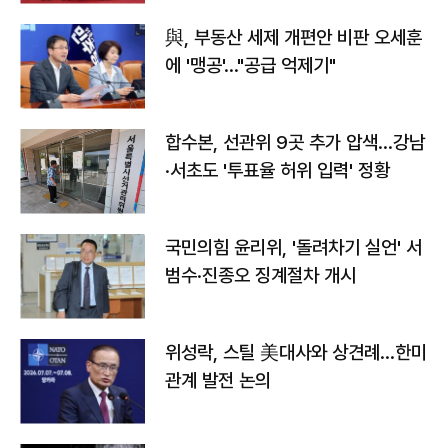
與, 부동산 세제 개편안 비판 오세훈
에 '맹공'…"공급 억제기"
합수본, 선관위 9곳 추가 압색…강남
·서초도 '투표율 허위 입력' 정황
국민의힘 윤리위, '돌려차기 실언' 서
범수·진종오 징계절차 개시
위성락, 스틸 美대사와 상견례…한미
관계 발전 논의