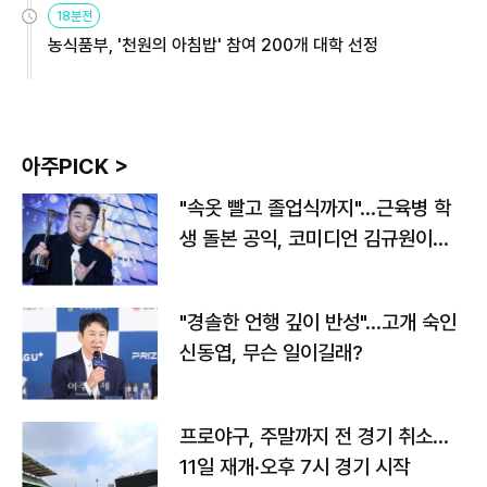
18분전
농식품부, '천원의 아침밥' 참여 200개 대학 선정
아주PICK >
"속옷 빨고 졸업식까지"…근육병 학
생 돌본 공익, 코미디언 김규원이었
다
"경솔한 언행 깊이 반성"…고개 숙인
신동엽, 무슨 일이길래?
프로야구, 주말까지 전 경기 취소…
11일 재개·오후 7시 경기 시작