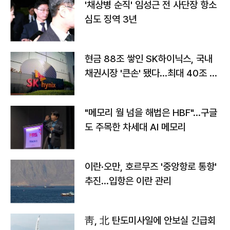
'채상병 순직' 임성근 전 사단장 항소
심도 징역 3년
현금 88조 쌓인 SK하이닉스, 국내
채권시장 '큰손' 됐다…최대 40조 투
자
"메모리 월 넘을 해법은 HBF"…구글
도 주목한 차세대 AI 메모리
이란·오만, 호르무즈 '중앙항로 통항'
추진…입항은 이란 관리
靑, 北 탄도미사일에 안보실 긴급회