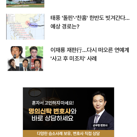
태풍 '돌핀'·'찬홈' 한반도 빗겨간다…
예상 경로는?
이재룡 재판行…다시 떠오른 연예계
'사고 후 미조치' 사례