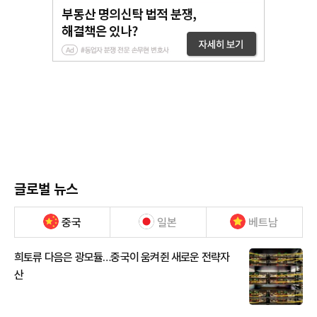
글로벌 뉴스
중국
일본
베트남
희토류 다음은 광모듈…중국이 움켜쥔 새로운 전략자
산