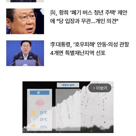
與, 황희 '폐기 버스 청년 주택' 제안
에 "당 입장과 무관…개인 의견"
李대통령, '호우피해' 안동·의성 관할
4개면 특별재난지역 선포
더보기
arrow_forward_ios