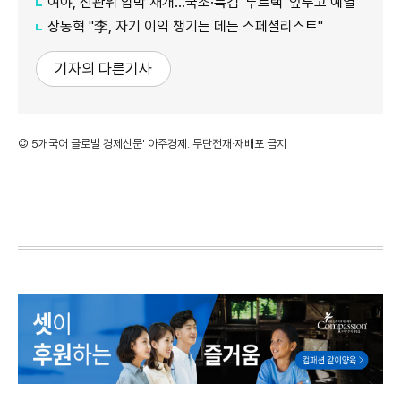
여야, 선관위 압박 재개…국조·특검 '투트랙' 앞두고 예열
장동혁 "李, 자기 이익 챙기는 데는 스페셜리스트"
기자의 다른기사
©'5개국어 글로벌 경제신문' 아주경제. 무단전재·재배포 금지