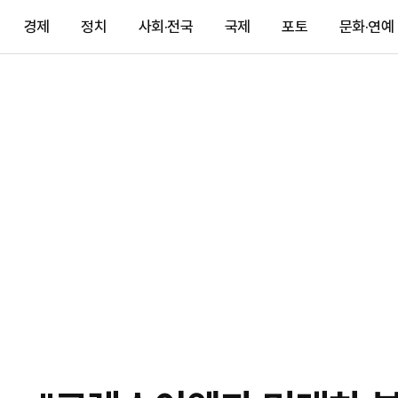
경제
정치
사회·전국
국제
포토
문화·연예