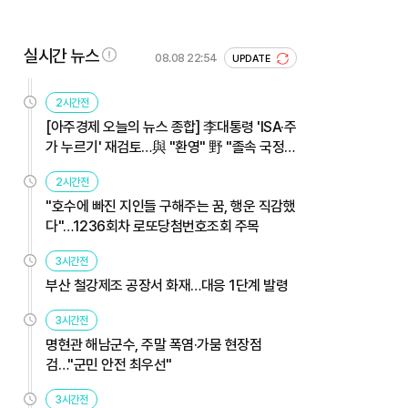
실시간 뉴스
08.08 22:54
UPDATE
2시간전
[아주경제 오늘의 뉴스 종합] 李대통령 'ISA·주
가 누르기' 재검토…與 "환영" 野 "졸속 국정"
外
2시간전
"호수에 빠진 지인들 구해주는 꿈, 행운 직감했
다"…1236회차 로또당첨번호조회 주목
3시간전
부산 철강제조 공장서 화재…대응 1단계 발령
3시간전
명현관 해남군수, 주말 폭염·가뭄 현장점
검…"군민 안전 최우선"
3시간전