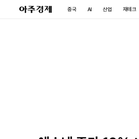
아
중국
AI
산업
재테크
주
경
제