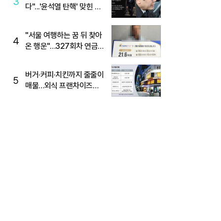
3
다"...'윤석열 탄핵' 맞힌 무
당, '성지글' 등장
"서울 여행하는 꿈 뒤 찾아
4
온 행운"…327회차 연금
복권720+ 당첨번호조회
주목
버거·커피·치킨까지 줄줄이
5
매물…외식 프랜차이즈
M&A '활기'