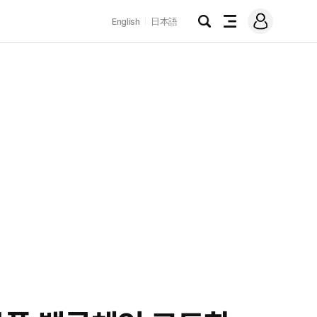
로
English
日本語
그
검
전
인
색
체
메
뉴