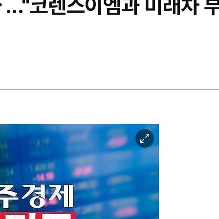
↑..."코렌스이엠과 미래차 
이
미
지
확
대