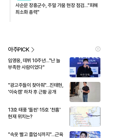
사순문 장흥군수, 주말 가뭄 현장 점검…"피해
최소화 총력"
아주PICK
임영웅, 데뷔 10주년…"난 늘
부족한 사람이었다"
"광고주들이 찾아줘"…진태현,
'이숙캠' 하차 후 근황 공개
13호 태풍 '돌핀'·15호 '찬홈'
현재 위치는?
"속옷 빨고 졸업식까지"…근육