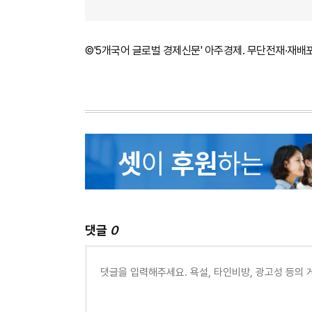
©'5개국어 글로벌 경제신문' 아주경제. 무단전재·재배
댓글
0