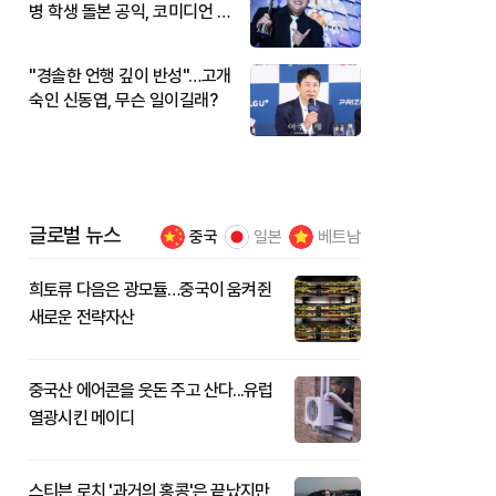
병 학생 돌본 공익, 코미디언 김
규원이었다
"경솔한 언행 깊이 반성"…고개
숙인 신동엽, 무슨 일이길래?
글로벌 뉴스
중국
일본
베트남
희토류 다음은 광모듈…중국이 움켜쥔
새로운 전략자산
중국산 에어콘을 웃돈 주고 산다...유럽
열광시킨 메이디
스티븐 로치 '과거의 홍콩'은 끝났지만