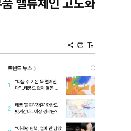
부품 밸류체인 고도화
공
프
텍
유
린
스
트
트
크
기
트렌드 뉴스
"다음 주 기온 뚝 떨어진
1
다"…태풍도 없이 열돔 박
살 낸 '이것'
태풍 '돌핀'·'찬홈' 한반도
2
빗겨간다…예상 경로는?
"이재명 탄핵, 얼마 안 남았