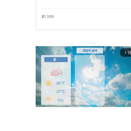
0
/ 300
더
arrow_forward_ios
Mut