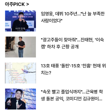
아주PICK >
임영웅, 데뷔 10주년…"난 늘 부족한
사람이었다"
"광고주들이 찾아줘"…진태현, '이숙
캠' 하차 후 근황 공개
13호 태풍 '돌핀'·15호 '찬홈' 현재 위
치는?
"속옷 빨고 졸업식까지"…근육병 학
생 돌본 공익, 코미디언 김규원이었
다