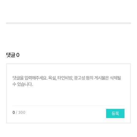
댓글
0
0
/ 300
등록