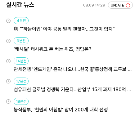
실시간 뉴스
08.09 14:29
UPDATE
4분전
與 "'하늘이법' 여야 공동 발의 괜찮아…그것이 협치"
9분전
'캐시딜' 캐시워크 돈 버는 퀴즈, 정답은?
14분전
관세전쟁 '엔드게임' 윤곽 나오나…한국 新통상정책 교두보 활
용해야
17분전
섬유패션 글로벌 경쟁력 키운다…산업부 15개 과제 180억 지
원
18분전
농식품부, '천원의 아침밥' 참여 200개 대학 선정