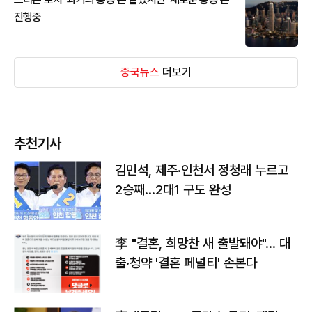
진행중
중국뉴스
더보기
추천기사
김민석, 제주·인천서 정청래 누르고
2승째…2대1 구도 완성
李 "결혼, 희망찬 새 출발돼야"… 대
출·청약 '결혼 페널티' 손본다