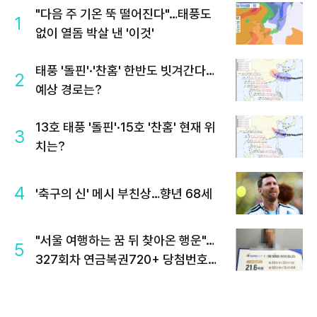
"다음 주 기온 뚝 떨어진다"…태풍도
1
없이 열돔 박살 낸 '이것'
태풍 '돌핀'·'찬홈' 한반도 빗겨간다…
2
예상 경로는?
13호 태풍 '돌핀'·15호 '찬홈' 현재 위
3
치는?
4
'축구의 신' 메시 부친상…향년 68세
"서울 여행하는 꿈 뒤 찾아온 행운"…
5
327회차 연금복권720+ 당첨번호조
회 주목