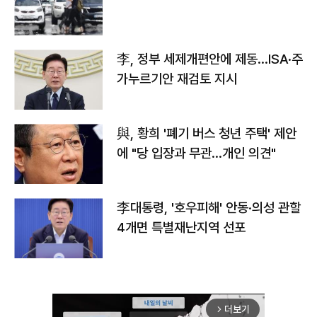
李, 정부 세제개편안에 제동…ISA·주
가누르기안 재검토 지시
與, 황희 '폐기 버스 청년 주택' 제안
에 "당 입장과 무관…개인 의견"
李대통령, '호우피해' 안동·의성 관할
4개면 특별재난지역 선포
더보기
arrow_forward_ios