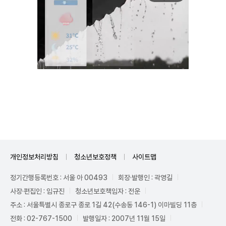
Unmute
개인정보처리방침
청소년보호정책
사이트맵
정기간행등록번호 : 서울 아 00493
회장·발행인 : 곽영길
사장·편집인 : 임규진
청소년보호책임자 : 전운
주소 : 서울특별시 종로구 종로 1길 42(수송동 146-1) 이마빌딩 11층
전화 : 02-767-1500
발행일자 : 2007년 11월 15일