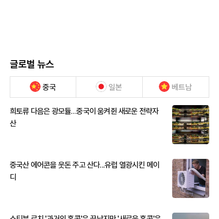
글로벌 뉴스
중국
일본
베트남
희토류 다음은 광모듈…중국이 움켜쥔 새로운 전략자
산
중국산 에어콘을 웃돈 주고 산다...유럽 열광시킨 메이
디
스티븐 로치 '과거의 홍콩'은 끝났지만 '새로운 홍콩'은