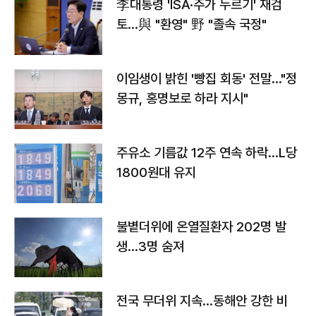
李대통령 'ISA·주가 누르기' 재검
토…與 "환영" 野 "졸속 국정"
이임생이 밝힌 '빵집 회동' 전말…"정
몽규, 홍명보로 하라 지시"
주유소 기름값 12주 연속 하락…L당
1800원대 유지
불볕더위에 온열질환자 202명 발
생…3명 숨져
전국 무더위 지속…동해안 강한 비