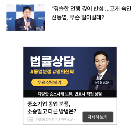
"경솔한 언행 깊이 반성"…고개 숙인
신동엽, 무슨 일이길래?