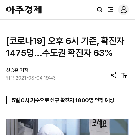
로
아
그
검
전
주
인
색
체
경
메
제
뉴
​[코로나19] 오후 6시 기준, 확진자
1475명...수도권 확진자 63%
신승훈 기자
공
텍
입력 2021-08-04 19:43
유
스
트
크
기
5일 0시 기준으로 신규 확진자 1800명 안팎 예상