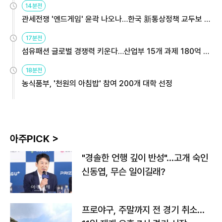
14분전
관세전쟁 '엔드게임' 윤곽 나오나…한국 新통상정책 교두보 활
용해야
17분전
섬유패션 글로벌 경쟁력 키운다…산업부 15개 과제 180억 지
원
18분전
농식품부, '천원의 아침밥' 참여 200개 대학 선정
아주PICK >
"경솔한 언행 깊이 반성"…고개 숙인
신동엽, 무슨 일이길래?
프로야구, 주말까지 전 경기 취소…