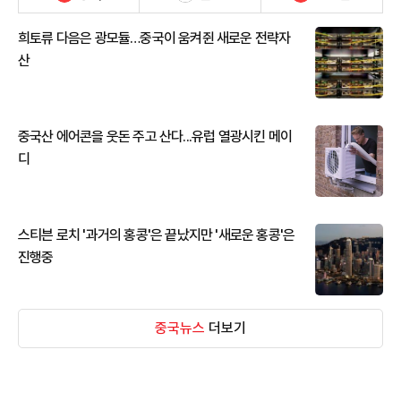
희토류 다음은 광모듈…중국이 움켜쥔 새로운 전략자
산
중국산 에어콘을 웃돈 주고 산다...유럽 열광시킨 메이
디
스티븐 로치 '과거의 홍콩'은 끝났지만 '새로운 홍콩'은
진행중
중국뉴스
더보기