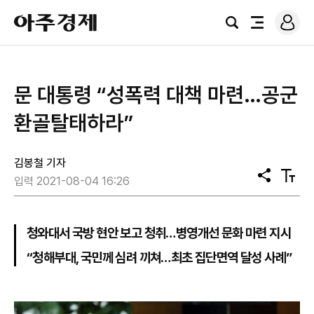
로
아
그
검
전
주
인
색
체
경
메
제
뉴
​문 대통령 “성폭력 대책 마련…공군
환골탈태하라”
김봉철 기자
공
텍
입력 2021-08-04 16:26
유
스
트
크
기
청와대서 국방 현안 보고 청취…병영개선 문화 마련 지시
“청해부대, 국민께 심려 끼쳐…최초 집단면역 달성 사례”