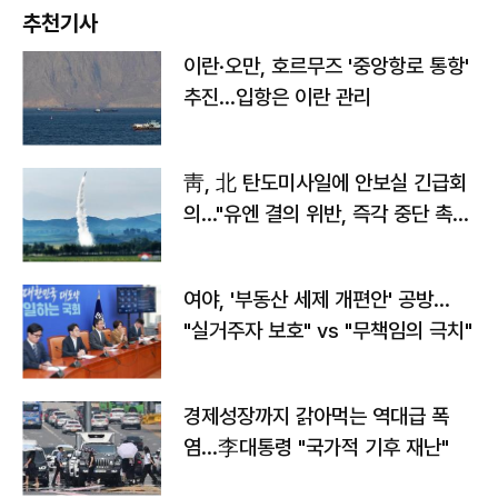
추천기사
이란·오만, 호르무즈 '중앙항로 통항'
추진…입항은 이란 관리
靑, 北 탄도미사일에 안보실 긴급회
의…"유엔 결의 위반, 즉각 중단 촉
구"
여야, '부동산 세제 개편안' 공방…
"실거주자 보호" vs "무책임의 극치"
경제성장까지 갉아먹는 역대급 폭
염…李대통령 "국가적 기후 재난"