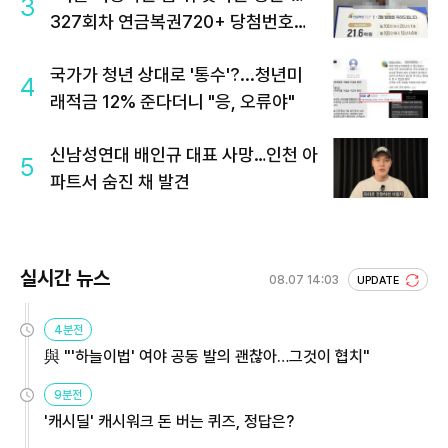
3
327회차 연금복권720+ 당첨번호조
회 주목
국가가 청년 상대로 '통수'?...청년미
4
래적금 12% 준다더니 "응, 오류야"
신남성연대 배인규 대표 사망…인천 아
5
파트서 숨진 채 발견
실시간 뉴스
08.07 14:03
UPDATE
4분전
與 "'하늘이법' 여야 공동 발의 괜찮아…그것이 협치"
9분전
'캐시딜' 캐시워크 돈 버는 퀴즈, 정답은?