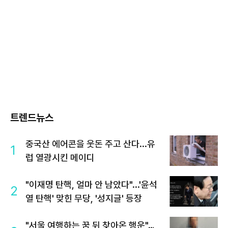
트렌드뉴스
중국산 에어콘을 웃돈 주고 산다...유
1
럽 열광시킨 메이디
"이재명 탄핵, 얼마 안 남았다"...'윤석
2
열 탄핵' 맞힌 무당, '성지글' 등장
"서울 여행하는 꿈 뒤 찾아온 행운"…