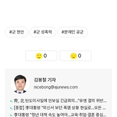
#군 현안
#군 성폭력
#문재인 공군
0
0
김봉철 기자
nicebong@ajunews.com
靑, 北 탄도미사일에 안보실 긴급회의…"유엔 결의 위반, 즉각 중단 촉구"
[종합] 李대통령 "외신서 보던 폭염 상황 현실로…모든 행정력 총동원하라"
李대통령 "청년 대책 속도 높여야…교육·취업·결혼 중심 정책 재편"