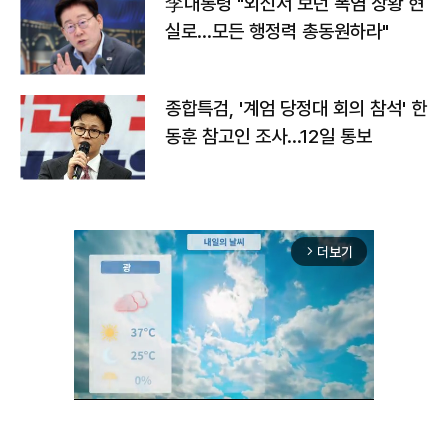
李대통령 "외신서 보던 폭염 상황 현
실로…모든 행정력 총동원하라"
종합특검, '계엄 당정대 회의 참석' 한
동훈 참고인 조사...12일 통보
더보기
arrow_forward_ios