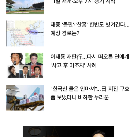
11일 재개·오후 7시 경기 시작
태풍 '돌핀'·'찬홈' 한반도 빗겨간다…
예상 경로는?
이재룡 재판行…다시 떠오른 연예계
'사고 후 미조치' 사례
"한국산 물은 안마셔"…日 지진 구호
품 보냈더니 비하한 누리꾼