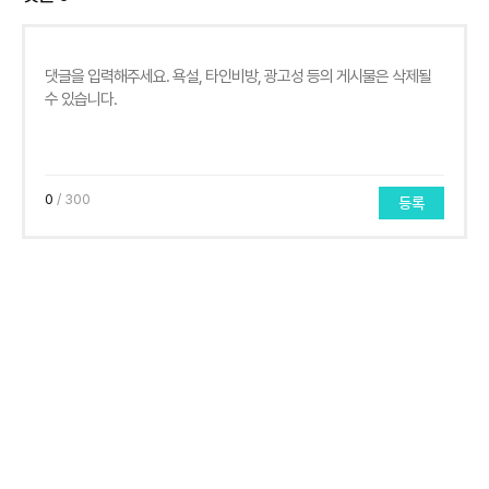
0
/ 300
등록