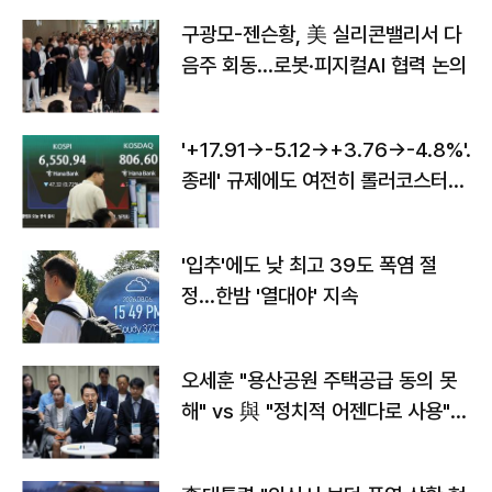
구광모-젠슨황, 美 실리콘밸리서 다
음주 회동…로봇·피지컬AI 협력 논의
'+17.91→-5.12→+3.76→-4.8%'…'
종레' 규제에도 여전히 롤러코스터
타는 코스피
'입추'에도 낮 최고 39도 폭염 절
정…한밤 '열대야' 지속
오세훈 "용산공원 주택공급 동의 못
해" vs 與 "정치적 어젠다로 사용"
맞불