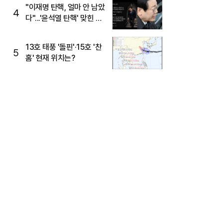
주목
"이재명 탄핵, 얼마 안 남았
4
다"...'윤석열 탄핵' 맞힌 무
당, '성지글' 등장
13호 태풍 '돌핀'·15호 '찬
5
홈' 현재 위치는?