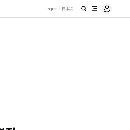
로
English
日本語
그
검
전
인
색
체
메
뉴