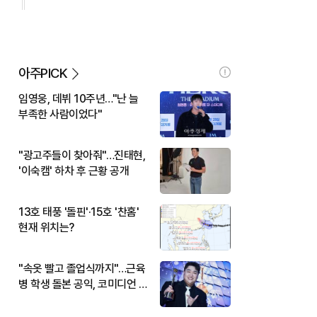
아주PICK
임영웅, 데뷔 10주년…"난 늘
부족한 사람이었다"
"광고주들이 찾아줘"…진태현,
'이숙캠' 하차 후 근황 공개
13호 태풍 '돌핀'·15호 '찬홈'
현재 위치는?
"속옷 빨고 졸업식까지"…근육
병 학생 돌본 공익, 코미디언 김
규원이었다