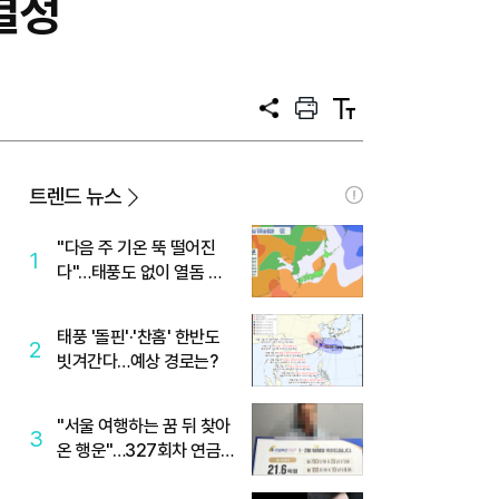
결정
공
프
텍
유
린
스
트
트
크
기
트렌드 뉴스
"다음 주 기온 뚝 떨어진
1
다"…태풍도 없이 열돔 박
살 낸 '이것'
태풍 '돌핀'·'찬홈' 한반도
2
빗겨간다…예상 경로는?
"서울 여행하는 꿈 뒤 찾아
3
온 행운"…327회차 연금
복권720+ 당첨번호조회