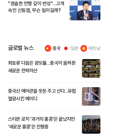
"경솔한 언행 깊이 반성"…고개
숙인 신동엽, 무슨 일이길래?
글로벌 뉴스
중국
일본
베트남
희토류 다음은 광모듈…중국이 움켜쥔
새로운 전략자산
중국산 에어콘을 웃돈 주고 산다...유럽
열광시킨 메이디
스티븐 로치 '과거의 홍콩'은 끝났지만
'새로운 홍콩'은 진행중