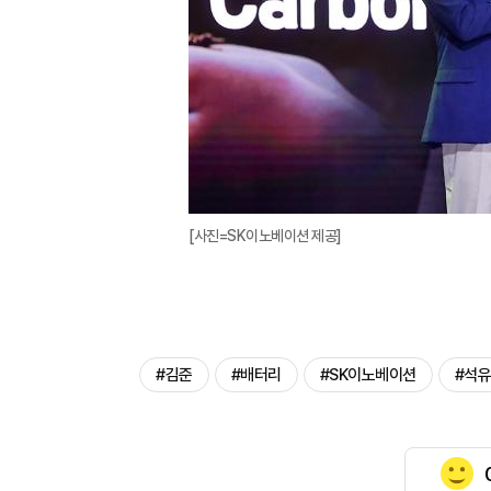
[사진=SK이노베이션 제공]
#김준
#배터리
#SK이노베이션
#석유