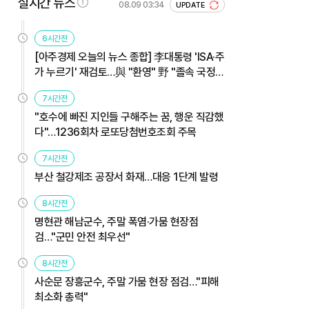
실시간 뉴스
08.09 03:34
UPDATE
6시간전
[아주경제 오늘의 뉴스 종합] 李대통령 'ISA·주
가 누르기' 재검토…與 "환영" 野 "졸속 국정"
外
7시간전
"호수에 빠진 지인들 구해주는 꿈, 행운 직감했
다"…1236회차 로또당첨번호조회 주목
7시간전
부산 철강제조 공장서 화재…대응 1단계 발령
8시간전
명현관 해남군수, 주말 폭염·가뭄 현장점
검…"군민 안전 최우선"
8시간전
사순문 장흥군수, 주말 가뭄 현장 점검…"피해
최소화 총력"