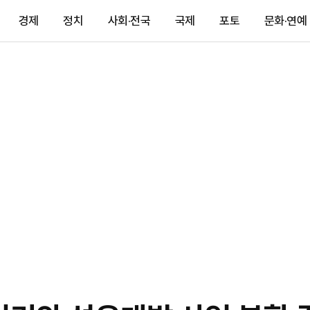
경제
정치
사회·전국
국제
포토
문화·연예