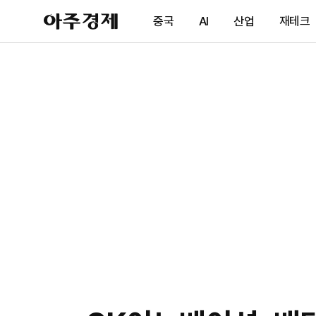
아
중국
AI
산업
재테크
주
경
제