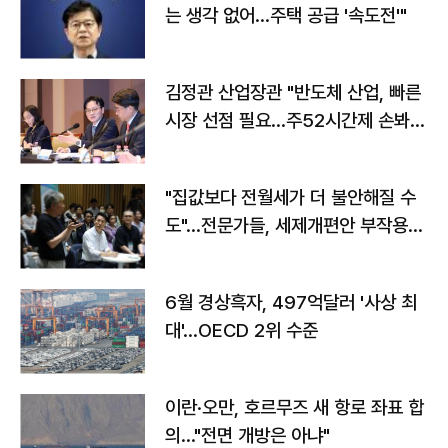
는 생각 없어…주택 공급 '속도전'"
김정관 산업장관 "반도체 산업, 빠른
시장 선점 필요…주52시간제 손봐
야"
"집값보다 전월세가 더 불안해질 수
도"…전문가들, 세제개편안 부작용
우려
6월 경상흑자, 497억달러 '사상 최
대'…OECD 2위 수준
이란·오만, 호르무즈 새 항로 좌표 합
의…"전면 개방은 아냐"