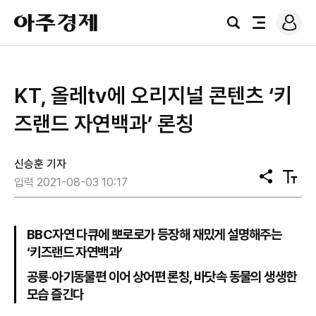
로
아
그
검
전
주
인
색
체
경
메
제
뉴
KT, 올레tv에 오리지널 콘텐츠 ‘키
즈랜드 자연백과’ 론칭
신승훈 기자
공
텍
입력 2021-08-03 10:17
유
스
트
크
기
BBC자연 다큐에 뽀로로가 등장해 재밌게 설명해주는
‘키즈랜드 자연백과’
공룡·아기동물편 이어 상어편 론칭, 바닷속 동물의 생생한
모습 즐긴다