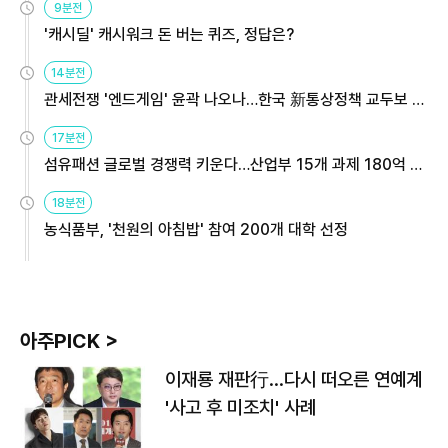
9분전
'캐시딜' 캐시워크 돈 버는 퀴즈, 정답은?
14분전
관세전쟁 '엔드게임' 윤곽 나오나…한국 新통상정책 교두보 활
용해야
17분전
섬유패션 글로벌 경쟁력 키운다…산업부 15개 과제 180억 지
원
18분전
농식품부, '천원의 아침밥' 참여 200개 대학 선정
아주PICK >
이재룡 재판行…다시 떠오른 연예계
'사고 후 미조치' 사례