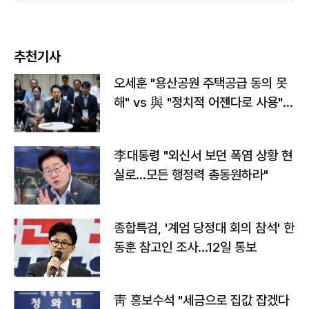
추천기사
오세훈 "용산공원 주택공급 동의 못
해" vs 與 "정치적 어젠다로 사용"
맞불
李대통령 "외신서 보던 폭염 상황 현
실로…모든 행정력 총동원하라"
종합특검, '계엄 당정대 회의 참석' 한
동훈 참고인 조사...12일 통보
靑 홍보수석 "세금으로 집값 잡겠다