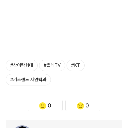
#상어탐험대
#올레TV
#KT
#키즈랜드 자연백과
0
0