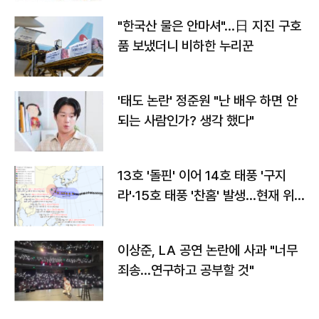
"한국산 물은 안마셔"…日 지진 구호
품 보냈더니 비하한 누리꾼
'태도 논란' 정준원 "난 배우 하면 안
되는 사람인가? 생각 했다"
13호 '돌핀' 이어 14호 태풍 '구지
라'·15호 태풍 '찬홈' 발생…현재 위
치와 이동경로는?
이상준, LA 공연 논란에 사과 "너무
죄송…연구하고 공부할 것"