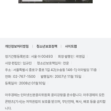
Unmute
개인정보처리방침
청소년보호정책
사이트맵
정기간행등록번호 : 서울 아 00493
회장·발행인 : 곽영길
사장·편집인 : 임규진
청소년보호책임자 : 전운
주소 : 서울특별시 종로구 종로 1길 42(수송동 146-1) 이마빌딩 11층
전화 : 02-767-1500
발행일자 : 2007년 11월 15일
등록일자 : 2008년 01월10일
아주경제는 인터넷신문윤리위원회 윤리강령을 준수합니다. 아주경제의 모든
콘텐츠(기사)는 저작권법의 보호를 받으며, 무단전재, 복사, 배포 등을 금지합
니다.