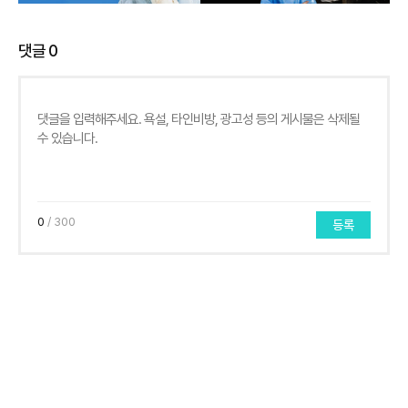
댓글
0
0
/ 300
등록