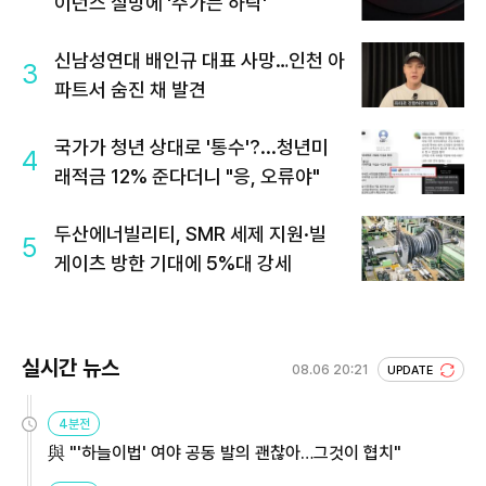
이던스 실망에 '주가는 하락'
신남성연대 배인규 대표 사망…인천 아
3
파트서 숨진 채 발견
국가가 청년 상대로 '통수'?...청년미
4
래적금 12% 준다더니 "응, 오류야"
두산에너빌리티, SMR 세제 지원·빌
5
게이츠 방한 기대에 5%대 강세
실시간 뉴스
08.06 20:21
UPDATE
4분전
與 "'하늘이법' 여야 공동 발의 괜찮아…그것이 협치"