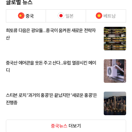
글로벌 뉴스
중국
일본
베트남
희토류 다음은 광모듈…중국이 움켜쥔 새로운 전략자
산
중국산 에어콘을 웃돈 주고 산다...유럽 열광시킨 메이
디
스티븐 로치 '과거의 홍콩'은 끝났지만 '새로운 홍콩'은
진행중
중국뉴스
더보기