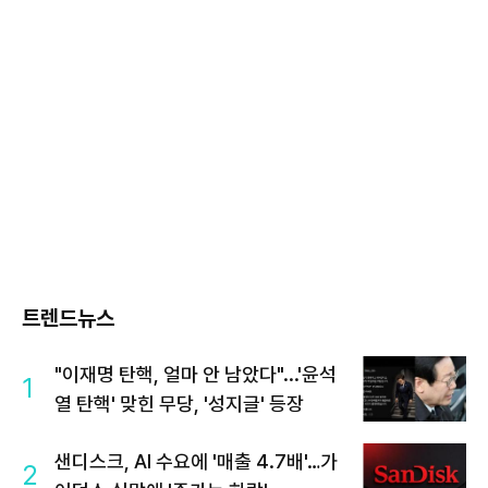
트렌드뉴스
"이재명 탄핵, 얼마 안 남았다"...'윤석
1
열 탄핵' 맞힌 무당, '성지글' 등장
샌디스크, AI 수요에 '매출 4.7배'…가
2