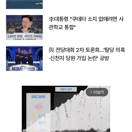
李대통령 "쿠데타 소지 없애려면 사
관학교 통합"
與 전당대회 2차 토론회…'탈당 의혹
·신천지 당원 가입 논란' 공방
더보기
arrow_forward_ios