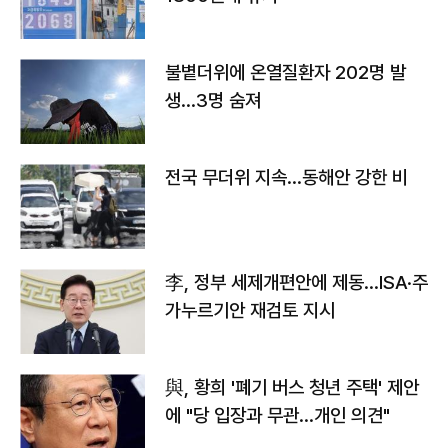
불볕더위에 온열질환자 202명 발
생…3명 숨져
전국 무더위 지속…동해안 강한 비
李, 정부 세제개편안에 제동…ISA·주
가누르기안 재검토 지시
與, 황희 '폐기 버스 청년 주택' 제안
에 "당 입장과 무관…개인 의견"