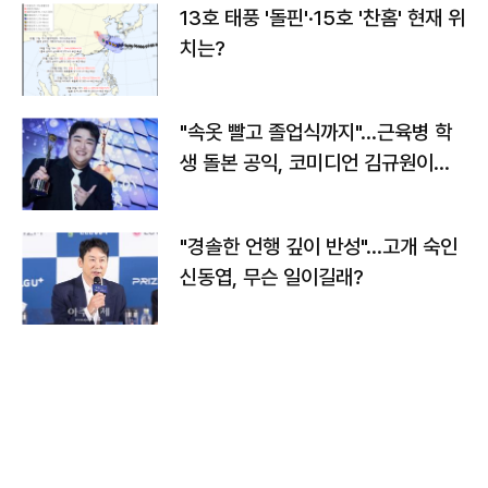
13호 태풍 '돌핀'·15호 '찬홈' 현재 위
치는?
"속옷 빨고 졸업식까지"…근육병 학
생 돌본 공익, 코미디언 김규원이었
다
"경솔한 언행 깊이 반성"…고개 숙인
신동엽, 무슨 일이길래?