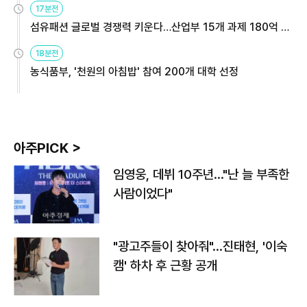
17분전
섬유패션 글로벌 경쟁력 키운다…산업부 15개 과제 180억 지
원
18분전
농식품부, '천원의 아침밥' 참여 200개 대학 선정
아주PICK >
임영웅, 데뷔 10주년…"난 늘 부족한
사람이었다"
"광고주들이 찾아줘"…진태현, '이숙
캠' 하차 후 근황 공개