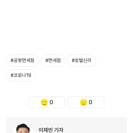
#공항면세점
#면세점
#호텔신라
#코로나19
0
0
이재빈 기자