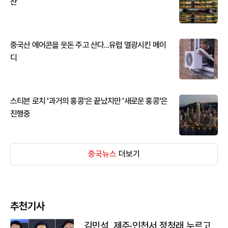
산
중국산 에어콘을 웃돈 주고 산다...유럽 열광시킨 메이
디
스티븐 로치 '과거의 홍콩'은 끝났지만 '새로운 홍콩'은
진행중
중국뉴스
더보기
추천기사
김민석, 제주·인천서 정청래 누르고