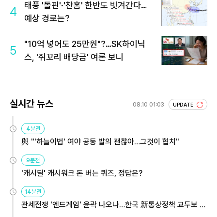
태풍 '돌핀'·'찬홈' 한반도 빗겨간다…
4
예상 경로는?
"10억 넣어도 25만원"?…SK하이닉
5
스, '쥐꼬리 배당금' 여론 보니
실시간 뉴스
08.10 01:03
UPDATE
4분전
與 "'하늘이법' 여야 공동 발의 괜찮아…그것이 협치"
9분전
'캐시딜' 캐시워크 돈 버는 퀴즈, 정답은?
14분전
관세전쟁 '엔드게임' 윤곽 나오나…한국 新통상정책 교두보 활
용해야