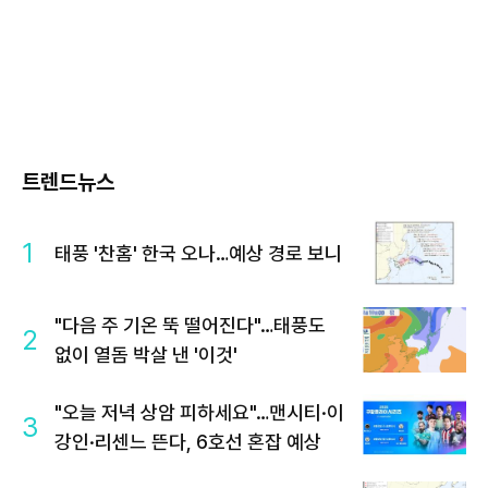
트렌드뉴스
1
태풍 '찬홈' 한국 오나…예상 경로 보니
"다음 주 기온 뚝 떨어진다"…태풍도
2
없이 열돔 박살 낸 '이것'
"오늘 저녁 상암 피하세요"…맨시티·이
3
강인·리센느 뜬다, 6호선 혼잡 예상