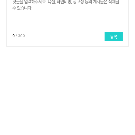
0
/ 300
등록