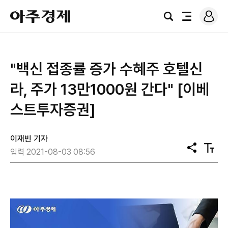
로
아
그
검
전
주
인
색
체
경
메
제
뉴
"백신 접종률 증가 수혜주 호텔신
라, 주가 13만1000원 간다" [이베
스트투자증권]
이재빈 기자
공
텍
입력 2021-08-03 08:56
유
스
트
크
기