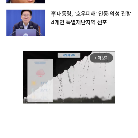
李대통령, '호우피해' 안동·의성 관할
4개면 특별재난지역 선포
더보기
arrow_forward_ios
Unmute