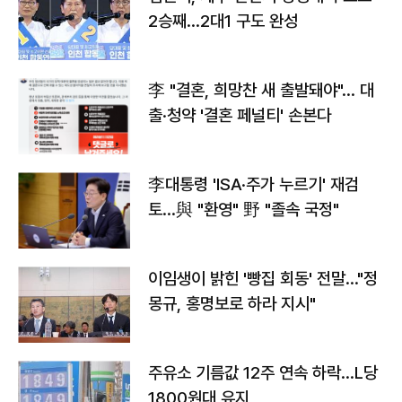
2승째…2대1 구도 완성
李 "결혼, 희망찬 새 출발돼야"… 대
출·청약 '결혼 페널티' 손본다
李대통령 'ISA·주가 누르기' 재검
토…與 "환영" 野 "졸속 국정"
이임생이 밝힌 '빵집 회동' 전말…"정
몽규, 홍명보로 하라 지시"
주유소 기름값 12주 연속 하락…L당
1800원대 유지