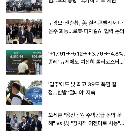
염…李대통령 "국가적 기후 재난"
구광모-젠슨황, 美 실리콘밸리서 다
음주 회동…로봇·피지컬AI 협력 논의
'+17.91→-5.12→+3.76→-4.8%'…'
종레' 규제에도 여전히 롤러코스터
타는 코스피
'입추'에도 낮 최고 39도 폭염 절
정…한밤 '열대야' 지속
오세훈 "용산공원 주택공급 동의 못
해" vs 與 "정치적 어젠다로 사용"