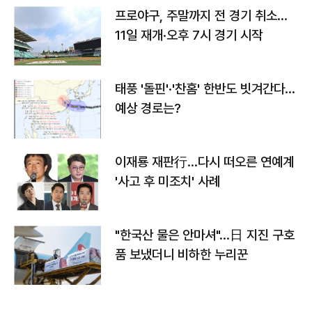
프로야구, 주말까지 전 경기 취소…
11일 재개·오후 7시 경기 시작
태풍 '돌핀'·'찬홈' 한반도 빗겨간다…
예상 경로는?
이재룡 재판行…다시 떠오른 연예계
'사고 후 미조치' 사례
"한국산 물은 안마셔"…日 지진 구호
품 보냈더니 비하한 누리꾼