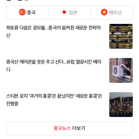
중국
일본
베트남
희토류 다음은 광모듈…중국이 움켜쥔 새로운 전략자
산
중국산 에어콘을 웃돈 주고 산다...유럽 열광시킨 메이
디
스티븐 로치 '과거의 홍콩'은 끝났지만 '새로운 홍콩'은
진행중
중국뉴스
더보기