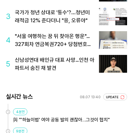
국가가 청년 상대로 '통수'?...청년미
3
래적금 12% 준다더니 "응, 오류야"
"서울 여행하는 꿈 뒤 찾아온 행운"…
4
327회차 연금복권720+ 당첨번호조
회 주목
신남성연대 배인규 대표 사망…인천 아
5
파트서 숨진 채 발견
실시간 뉴스
08.07 13:40
UPDATE
4분전
與 "'하늘이법' 여야 공동 발의 괜찮아…그것이 협치"
9분전