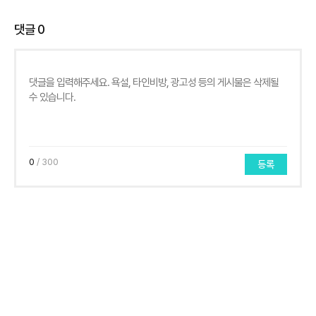
댓글
0
0
/ 300
등록