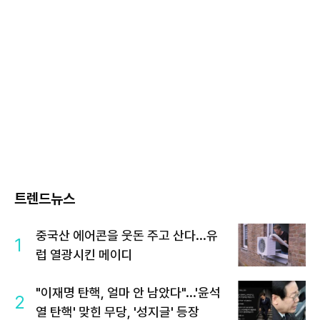
트렌드뉴스
중국산 에어콘을 웃돈 주고 산다...유
1
럽 열광시킨 메이디
"이재명 탄핵, 얼마 안 남았다"...'윤석
2
열 탄핵' 맞힌 무당, '성지글' 등장