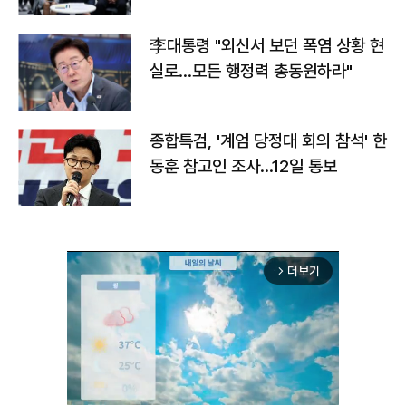
맞불
李대통령 "외신서 보던 폭염 상황 현
실로…모든 행정력 총동원하라"
종합특검, '계엄 당정대 회의 참석' 한
동훈 참고인 조사...12일 통보
더보기
arrow_forward_ios