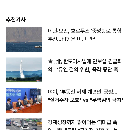
추천기사
이란·오만, 호르무즈 '중앙항로 통항'
추진…입항은 이란 관리
靑, 北 탄도미사일에 안보실 긴급회
의…"유엔 결의 위반, 즉각 중단 촉
구"
여야, '부동산 세제 개편안' 공방…
"실거주자 보호" vs "무책임의 극치"
경제성장까지 갉아먹는 역대급 폭