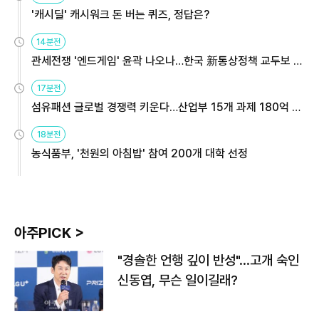
'캐시딜' 캐시워크 돈 버는 퀴즈, 정답은?
14분전
관세전쟁 '엔드게임' 윤곽 나오나…한국 新통상정책 교두보 활
용해야
17분전
섬유패션 글로벌 경쟁력 키운다…산업부 15개 과제 180억 지
원
18분전
농식품부, '천원의 아침밥' 참여 200개 대학 선정
아주PICK >
"경솔한 언행 깊이 반성"…고개 숙인
신동엽, 무슨 일이길래?