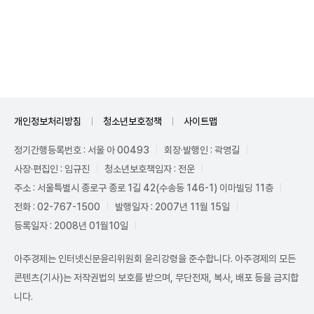
Unmute
개인정보처리방침
청소년보호정책
사이트맵
정기간행등록번호 : 서울 아 00493
회장·발행인 : 곽영길
사장·편집인 : 임규진
청소년보호책임자 : 전운
주소 : 서울특별시 종로구 종로 1길 42(수송동 146-1) 이마빌딩 11층
전화 : 02-767-1500
발행일자 : 2007년 11월 15일
등록일자 : 2008년 01월10일
아주경제는 인터넷신문윤리위원회 윤리강령을 준수합니다. 아주경제의 모든
콘텐츠(기사)는 저작권법의 보호를 받으며, 무단전재, 복사, 배포 등을 금지합
니다.