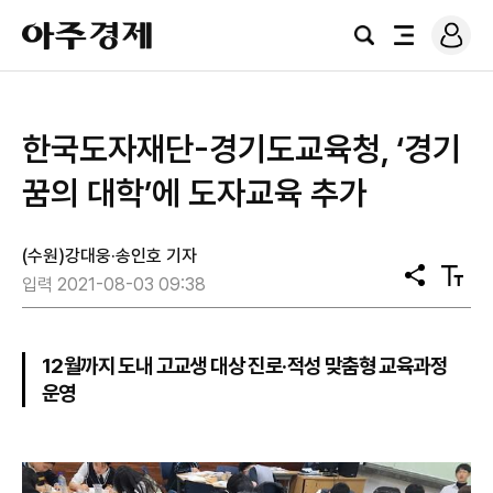
로
아
그
검
전
주
인
색
체
경
메
제
뉴
한국도자재단-경기도교육청, ‘경기
꿈의 대학’에 도자교육 추가
(수원)강대웅·송인호 기자
공
텍
입력 2021-08-03 09:38
유
스
트
크
기
12월까지 도내 고교생 대상 진로·적성 맞춤형 교육과정
운영