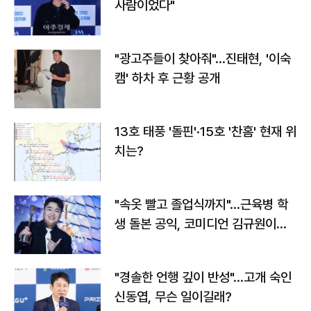
사람이었다"
"광고주들이 찾아줘"…진태현, '이숙
캠' 하차 후 근황 공개
13호 태풍 '돌핀'·15호 '찬홈' 현재 위
치는?
"속옷 빨고 졸업식까지"…근육병 학
생 돌본 공익, 코미디언 김규원이었
다
"경솔한 언행 깊이 반성"…고개 숙인
신동엽, 무슨 일이길래?