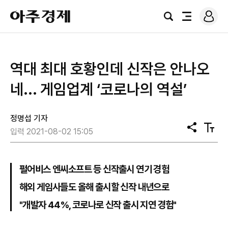
로
아
그
검
전
주
인
색
체
경
메
제
뉴
역대 최대 호황인데 신작은 안나오
네... 게임업계 ‘코로나의 역설’
정명섭 기자
공
텍
입력 2021-08-02 15:05
유
스
트
크
기
펄어비스 엔씨소프트 등 신작출시 연기 경험
해외 게임사들도 올해 출시할 신작 내년으로
"개발자 44%, 코로나로 신작 출시 지연 경험"