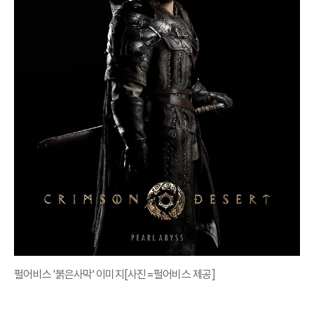
펄어비스 '붉은사막' 이미지[사진=펄어비스 제공]