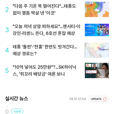
"다음 주 기온 뚝 떨어진다"…태풍도
2
없이 열돔 박살 낸 '이것'
"오늘 저녁 상암 피하세요"…맨시티·이
3
강인·리센느 뜬다, 6호선 혼잡 예상
태풍 '돌핀'·'찬홈' 한반도 빗겨간다…
4
예상 경로는?
"10억 넣어도 25만원"?…SK하이닉
5
스, '쥐꼬리 배당금' 여론 보니
실시간 뉴스
08.10 01:04
UPDATE
4분전