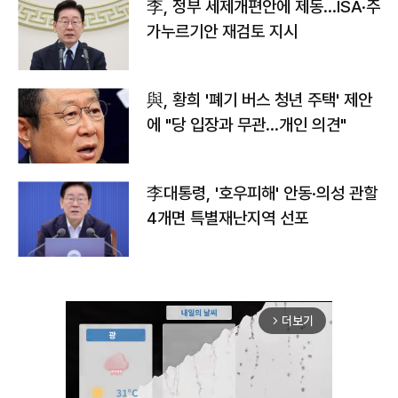
李, 정부 세제개편안에 제동…ISA·주
가누르기안 재검토 지시
與, 황희 '폐기 버스 청년 주택' 제안
에 "당 입장과 무관…개인 의견"
李대통령, '호우피해' 안동·의성 관할
4개면 특별재난지역 선포
더보기
arrow_forward_ios