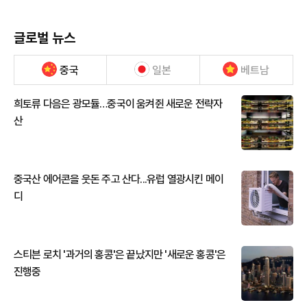
글로벌 뉴스
중국
일본
베트남
희토류 다음은 광모듈…중국이 움켜쥔 새로운 전략자
산
중국산 에어콘을 웃돈 주고 산다...유럽 열광시킨 메이
디
스티븐 로치 '과거의 홍콩'은 끝났지만 '새로운 홍콩'은
진행중