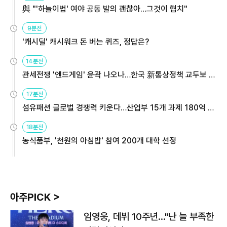
與 "'하늘이법' 여야 공동 발의 괜찮아…그것이 협치"
9분전
'캐시딜' 캐시워크 돈 버는 퀴즈, 정답은?
14분전
관세전쟁 '엔드게임' 윤곽 나오나…한국 新통상정책 교두보 활
용해야
17분전
섬유패션 글로벌 경쟁력 키운다…산업부 15개 과제 180억 지
원
18분전
농식품부, '천원의 아침밥' 참여 200개 대학 선정
아주PICK >
임영웅, 데뷔 10주년…"난 늘 부족한