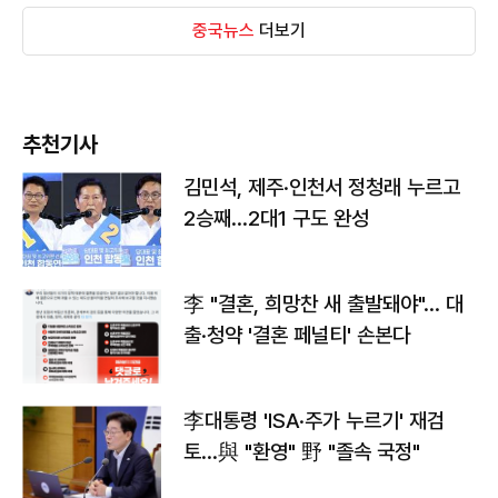
중국뉴스
더보기
추천기사
김민석, 제주·인천서 정청래 누르고
2승째…2대1 구도 완성
李 "결혼, 희망찬 새 출발돼야"… 대
출·청약 '결혼 페널티' 손본다
李대통령 'ISA·주가 누르기' 재검
토…與 "환영" 野 "졸속 국정"