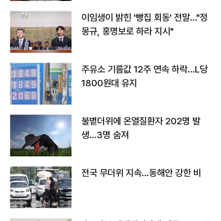
이임생이 밝힌 '빵집 회동' 전말…"정
몽규, 홍명보로 하라 지시"
주유소 기름값 12주 연속 하락…L당
1800원대 유지
불볕더위에 온열질환자 202명 발
생…3명 숨져
전국 무더위 지속…동해안 강한 비