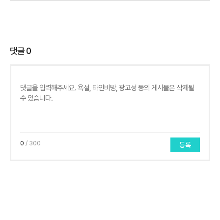
댓글
0
0
/ 300
등록