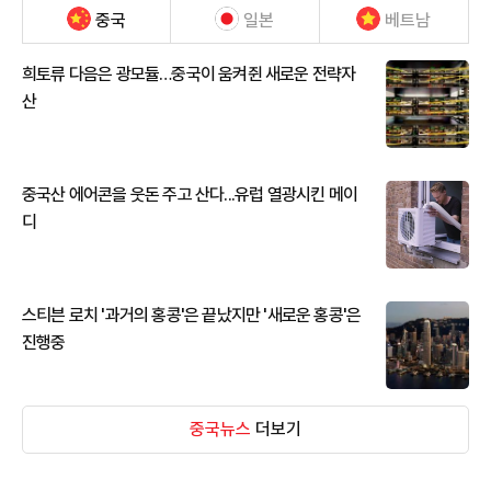
중국
일본
베트남
희토류 다음은 광모듈…중국이 움켜쥔 새로운 전략자
산
중국산 에어콘을 웃돈 주고 산다...유럽 열광시킨 메이
디
스티븐 로치 '과거의 홍콩'은 끝났지만 '새로운 홍콩'은
진행중
중국뉴스
더보기