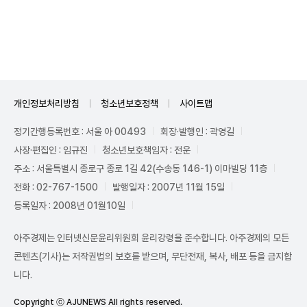
Unmute
개인정보처리방침
청소년보호정책
사이트맵
정기간행등록번호 : 서울 아 00493
회장·발행인 : 곽영길
사장·편집인 : 임규진
청소년보호책임자 : 전운
주소 : 서울특별시 종로구 종로 1길 42(수송동 146-1) 이마빌딩 11층
전화 : 02-767-1500
발행일자 : 2007년 11월 15일
등록일자 : 2008년 01월10일
아주경제는 인터넷신문윤리위원회 윤리강령을 준수합니다. 아주경제의 모든
콘텐츠(기사)는 저작권법의 보호를 받으며, 무단전재, 복사, 배포 등을 금지합
니다.
Copyright ⓒ AJUNEWS All rights reserved.