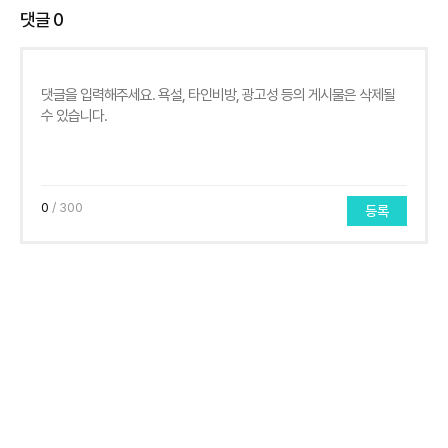
댓글
0
0
/ 300
등록