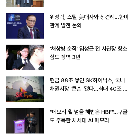
위성락, 스틸 美대사와 상견례…한미
관계 발전 논의
'채상병 순직' 임성근 전 사단장 항소
심도 징역 3년
현금 88조 쌓인 SK하이닉스, 국내
채권시장 '큰손' 됐다…최대 40조 투
자
"메모리 월 넘을 해법은 HBF"…구글
도 주목한 차세대 AI 메모리