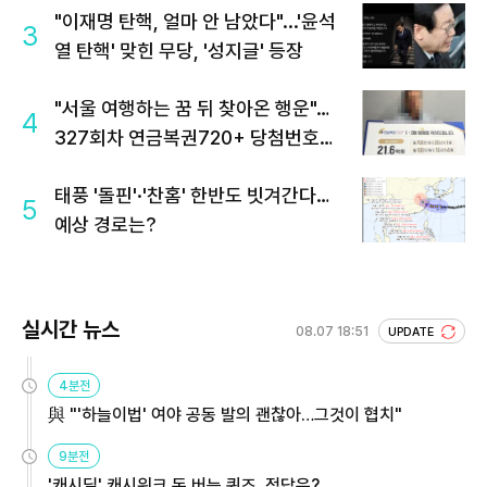
"이재명 탄핵, 얼마 안 남았다"...'윤석
3
열 탄핵' 맞힌 무당, '성지글' 등장
"서울 여행하는 꿈 뒤 찾아온 행운"…
4
327회차 연금복권720+ 당첨번호조
회 주목
태풍 '돌핀'·'찬홈' 한반도 빗겨간다…
5
예상 경로는?
실시간 뉴스
08.07 18:51
UPDATE
4분전
與 "'하늘이법' 여야 공동 발의 괜찮아…그것이 협치"
9분전
'캐시딜' 캐시워크 돈 버는 퀴즈, 정답은?