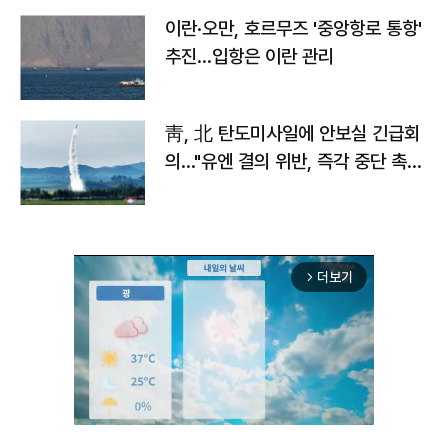
이란·오만, 호르무즈 '중앙항로 통항'
추진…입항은 이란 관리
靑, 北 탄도미사일에 안보실 긴급회
의…"유엔 결의 위반, 즉각 중단 촉
구"
더보기
arrow_forward_ios