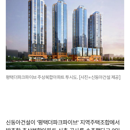
평택더파크파이브 주상복합아파트 투시도. [사진=신동아건설 제공]
신동아건설이 '평택더파크파이브' 지역주택조합에서