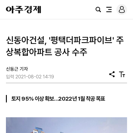
로
아
그
검
전
주
인
색
체
경
메
제
뉴
신동아건설, '평택더파크파이브' 주
상복합아파트 공사 수주
신동근 기자
공
텍
입력 2021-08-02 14:19
유
스
트
크
기
토지 95% 이상 확보…2022년 1월 착공 목표