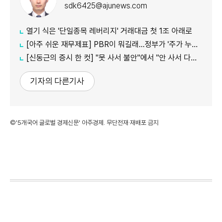
sdk6425@ajunews.com
열기 식은 '단일종목 레버리지' 거래대금 첫 1조 아래로
[아주 쉬운 재무제표] PBR이 뭐길래…정부가 '주가 누르기'에 칼 빼든 이유
[신동근의 증시 한 컷] "못 사서 불안"에서 "안 사서 다행"으로…증시 덮친 '조모'
기자의 다른기사
©'5개국어 글로벌 경제신문' 아주경제. 무단전재·재배포 금지