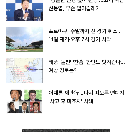
"경솔한 언행 깊이 반성"…고개 숙인
신동엽, 무슨 일이길래?
프로야구, 주말까지 전 경기 취소…
11일 재개·오후 7시 경기 시작
태풍 '돌핀'·'찬홈' 한반도 빗겨간다…
예상 경로는?
이재룡 재판行…다시 떠오른 연예계
'사고 후 미조치' 사례