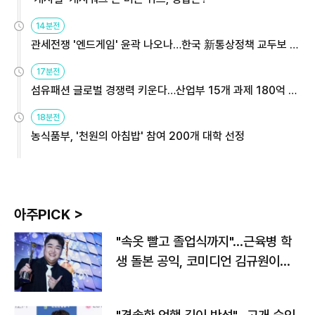
14분전
관세전쟁 '엔드게임' 윤곽 나오나…한국 新통상정책 교두보 활
용해야
17분전
섬유패션 글로벌 경쟁력 키운다…산업부 15개 과제 180억 지
원
18분전
농식품부, '천원의 아침밥' 참여 200개 대학 선정
아주PICK >
"속옷 빨고 졸업식까지"…근육병 학
생 돌본 공익, 코미디언 김규원이었
다