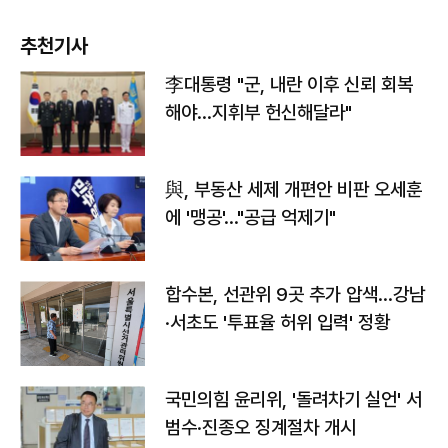
추천기사
李대통령 "군, 내란 이후 신뢰 회복
해야…지휘부 헌신해달라"
與, 부동산 세제 개편안 비판 오세훈
에 '맹공'…"공급 억제기"
합수본, 선관위 9곳 추가 압색…강남
·서초도 '투표율 허위 입력' 정황
국민의힘 윤리위, '돌려차기 실언' 서
범수·진종오 징계절차 개시