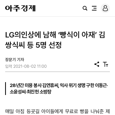
로
아
그
검
전
주
인
색
체
경
메
제
뉴
LG의인상에 남해 ‘빵식이 아재’ 김
쌍식씨 등 5명 선정
장문기 기자
공
텍
입력 2021-08-02 11:00
유
스
트
크
기
28년간 미용 봉사 김연휴씨, 익사 위기 생명 구한 이동근·
소윤성씨·최진헌 소방장
매일 아침 등굣길 아이들에게 무료로 빵을 나눠준 제