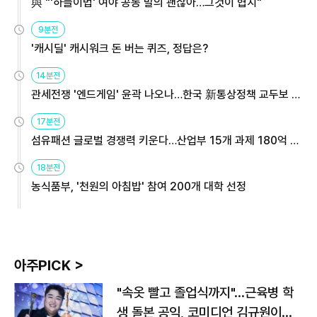
與 "'하늘이법' 여야 공동 발의 괜찮아…그것이 협치"
9분전
'캐시딜' 캐시워크 돈 버는 퀴즈, 정답은?
14분전
관세전쟁 '엔드게임' 윤곽 나오나…한국 新통상정책 교두보 활
용해야
17분전
섬유패션 글로벌 경쟁력 키운다…산업부 15개 과제 180억 지
원
18분전
농식품부, '천원의 아침밥' 참여 200개 대학 선정
아주PICK >
"속옷 빨고 졸업식까지"…근육병 학
생 돌본 공익, 코미디언 김규원이었