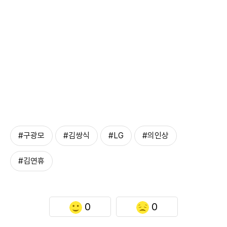
#구광모
#김쌍식
#LG
#의인상
#김연휴
0
0