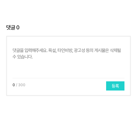
댓글
0
0
/ 300
등록