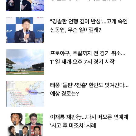
다
"경솔한 언행 깊이 반성"…고개 숙인
신동엽, 무슨 일이길래?
프로야구, 주말까지 전 경기 취소…
11일 재개·오후 7시 경기 시작
태풍 '돌핀'·'찬홈' 한반도 빗겨간다…
예상 경로는?
이재룡 재판行…다시 떠오른 연예계
'사고 후 미조치' 사례