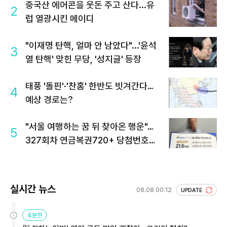
중국산 에어콘을 웃돈 주고 산다...유
2
럽 열광시킨 메이디
"이재명 탄핵, 얼마 안 남았다"...'윤석
3
열 탄핵' 맞힌 무당, '성지글' 등장
태풍 '돌핀'·'찬홈' 한반도 빗겨간다…
4
예상 경로는?
"서울 여행하는 꿈 뒤 찾아온 행운"…
5
327회차 연금복권720+ 당첨번호조
회 주목
실시간 뉴스
08.08 00:12
UPDATE
4분전