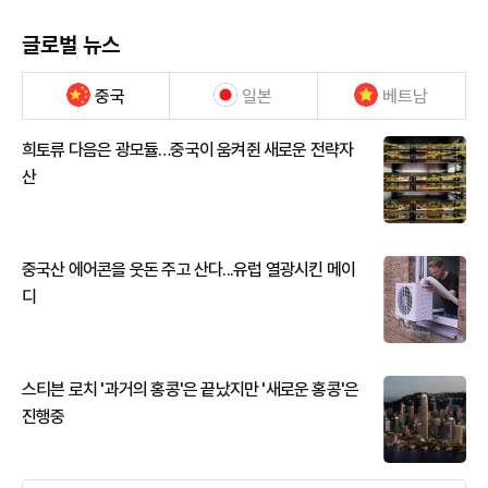
글로벌 뉴스
중국
일본
베트남
희토류 다음은 광모듈…중국이 움켜쥔 새로운 전략자
산
중국산 에어콘을 웃돈 주고 산다...유럽 열광시킨 메이
디
스티븐 로치 '과거의 홍콩'은 끝났지만 '새로운 홍콩'은
진행중