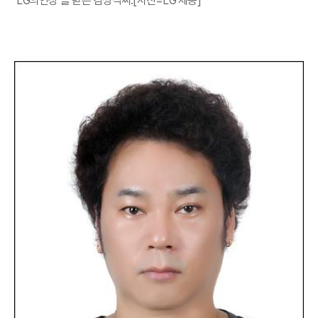
‘LG의인상’을 받은 김쌍식씨.[사진=LG 제공]