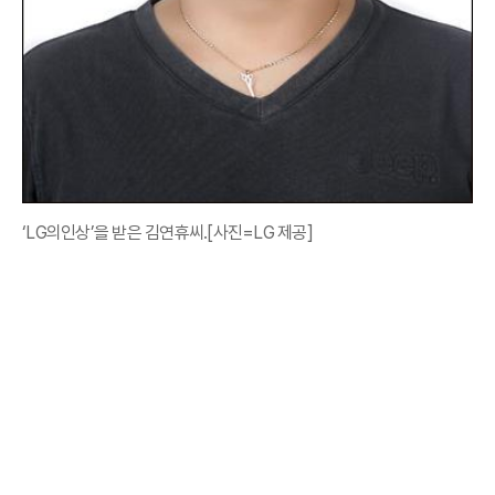
‘LG의인상’을 받은 김연휴씨.[사진=LG 제공]