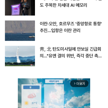
도 주목한 차세대 AI 메모리
이란·오만, 호르무즈 '중앙항로 통항'
추진…입항은 이란 관리
靑, 北 탄도미사일에 안보실 긴급회
의…"유엔 결의 위반, 즉각 중단 촉
구"
더보기
arrow_forward_ios