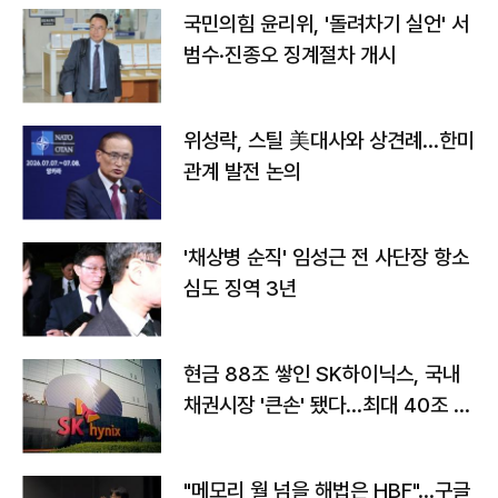
국민의힘 윤리위, '돌려차기 실언' 서
범수·진종오 징계절차 개시
위성락, 스틸 美대사와 상견례…한미
관계 발전 논의
'채상병 순직' 임성근 전 사단장 항소
심도 징역 3년
현금 88조 쌓인 SK하이닉스, 국내
채권시장 '큰손' 됐다…최대 40조 투
자
"메모리 월 넘을 해법은 HBF"…구글