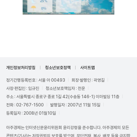
Unmute
개인정보처리방침
청소년보호정책
사이트맵
정기간행등록번호 : 서울 아 00493
회장·발행인 : 곽영길
사장·편집인 : 임규진
청소년보호책임자 : 전운
주소 : 서울특별시 종로구 종로 1길 42(수송동 146-1) 이마빌딩 11층
전화 : 02-767-1500
발행일자 : 2007년 11월 15일
등록일자 : 2008년 01월10일
아주경제는 인터넷신문윤리위원회 윤리강령을 준수합니다. 아주경제의 모든
콘텐츠(기사)는 저작권법의 보호를 받으며, 무단전재, 복사, 배포 등을 금지합