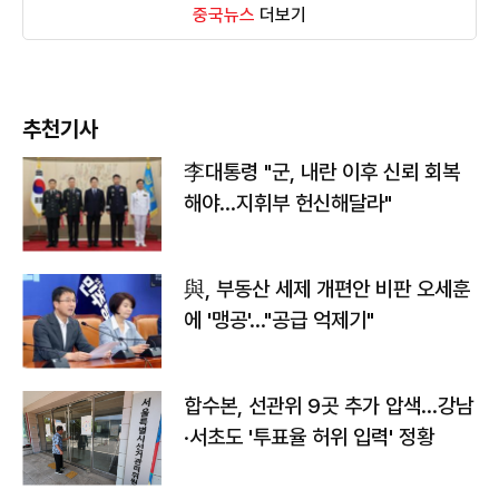
중국뉴스
더보기
추천기사
李대통령 "군, 내란 이후 신뢰 회복
해야…지휘부 헌신해달라"
與, 부동산 세제 개편안 비판 오세훈
에 '맹공'…"공급 억제기"
합수본, 선관위 9곳 추가 압색…강남
·서초도 '투표율 허위 입력' 정황