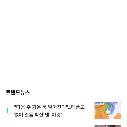
트렌드뉴스
"다음 주 기온 뚝 떨어진다"…태풍도
1
없이 열돔 박살 낸 '이것'