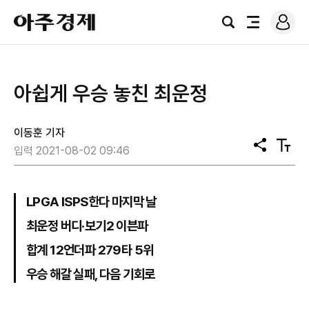
로
아
그
검
전
주
인
색
체
경
메
제
뉴
​아쉽게 우승 놓친 최운정
이동훈 기자
공
텍
입력 2021-08-02 09:46
유
스
트
크
기
LPGA ISPS한다 마지막 날
최운정 버디·보기2 이븐파
합계 12언더파 279타 5위
우승 해갈 실패, 다음 기회로