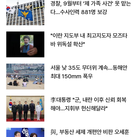
경찰, 9월부터 '제 가족 사건' 못 맡는
다…수사인력 881명 보강
"이란 지도부 내 최고지도자 모즈타
바 위독설 확산"
서울 낮 35도 무더위 계속…동해안
최대 150㎜ 폭우
李대통령 "군, 내란 이후 신뢰 회복
해야…지휘부 헌신해달라"
與, 부동산 세제 개편안 비판 오세훈