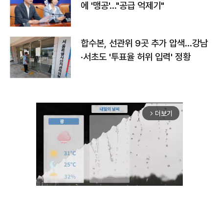
에 '맹공'…"공급 억제기"
합수본, 선관위 9곳 추가 압색…강남
·서초도 '투표율 허위 입력' 정황
더보기
arrow_forward_ios
Mute