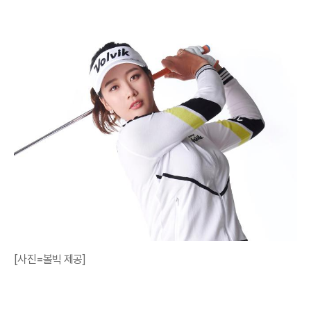
[사진=볼빅 제공]