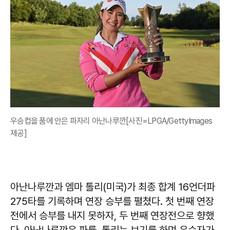
우승컵을 품에 안은 파자리 아난나루깐[사진=LPGA/GettyImages
제공]
아난나루깐과 엠마 톨리(미국)가 최종 합계 16언더파
275타를 기록하며 연장 승부를 펼쳤다. 첫 번째 연장
전에서 승부를 내지 못하자, 두 번째 연장전으로 향했
다. 아난나루깐은 파를, 톨리는 보기를 하며 우승자가