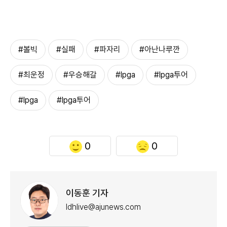
#볼빅
#실패
#파자리
#아난나루깐
#최운정
#우승해갈
#lpga
#lpga투어
#lpga
#lpga투어
0
0
이동훈 기자
ldhlive@ajunews.com