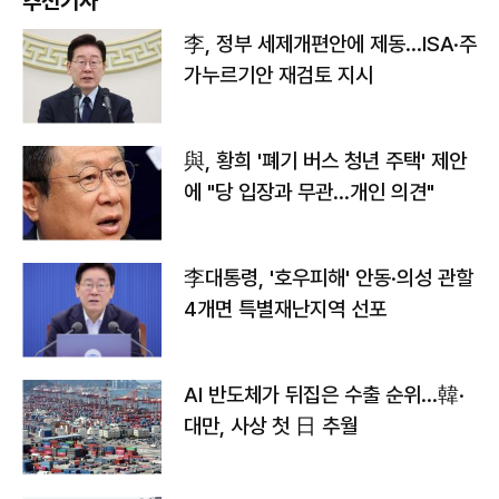
추천기사
李, 정부 세제개편안에 제동…ISA·주
가누르기안 재검토 지시
與, 황희 '폐기 버스 청년 주택' 제안
에 "당 입장과 무관…개인 의견"
李대통령, '호우피해' 안동·의성 관할
4개면 특별재난지역 선포
AI 반도체가 뒤집은 수출 순위…韓·
대만, 사상 첫 日 추월