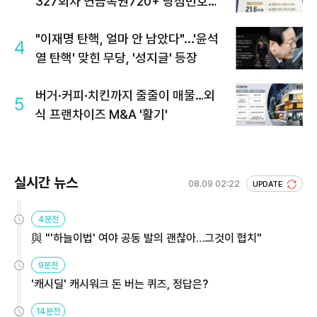
327회차 연금복권720+ 당첨번호조
회 주목
"이재명 탄핵, 얼마 안 남았다"...'윤석
4
열 탄핵' 맞힌 무당, '성지글' 등장
버거·커피·치킨까지 줄줄이 매물…외
5
식 프랜차이즈 M&A '활기'
실시간 뉴스
08.09 02:22
UPDATE
4분전
與 "'하늘이법' 여야 공동 발의 괜찮아…그것이 협치"
9분전
'캐시딜' 캐시워크 돈 버는 퀴즈, 정답은?
14분전