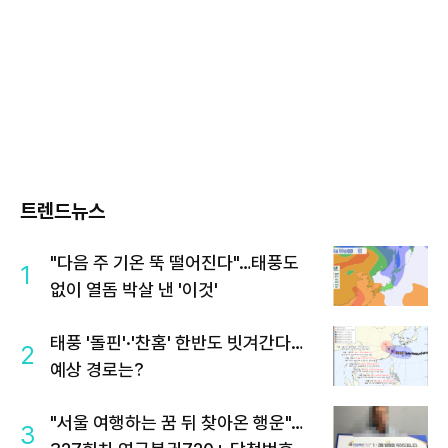
트렌드뉴스
"다음 주 기온 뚝 떨어진다"…태풍도
1
없이 열돔 박살 낸 '이것'
태풍 '돌핀'·'찬홈' 한반도 빗겨간다…
2
예상 경로는?
"서울 여행하는 꿈 뒤 찾아온 행운"…
3