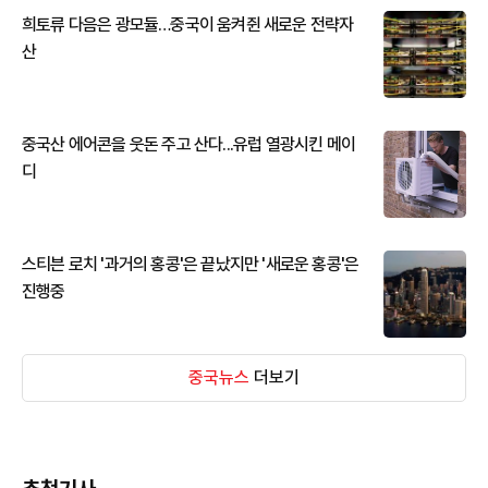
희토류 다음은 광모듈…중국이 움켜쥔 새로운 전략자
산
중국산 에어콘을 웃돈 주고 산다...유럽 열광시킨 메이
디
스티븐 로치 '과거의 홍콩'은 끝났지만 '새로운 홍콩'은
진행중
중국뉴스
더보기