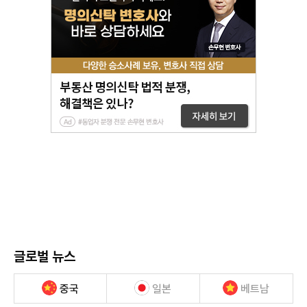
글로벌 뉴스
중국
일본
베트남