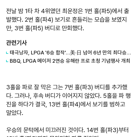
전날 밤 1타 차 4위였던 최운정은 1번 홀(파5)에서 출
발했다. 2번 홀(파4) 보기로 흔들리는 모습을 보였지
만, 3번 홀(파5) 버디로 만회했다.
관련기사
태극낭자, LPGA '6승 합작'…美·日 넘어 6년 만의 최다승 탈환 기대감
BBQ, LPGA 메이저 2연승 유해란 프로 초청 기념행사 개최
3홀을 파로 잘 막은 그는 7번 홀(파3) 버디를 추가했
다. 그러나, 후속 버디가 이어지지 않았다. 5홀을 파 행
진을 하다가 결국, 13번 홀(파4)에서 보기를 범하고
말았다.
우승의 문턱에서 미끄러진 것이다. 14번 홀(파3)부터