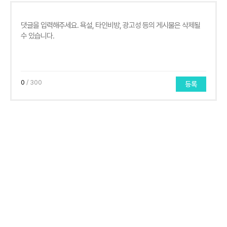
0
/ 300
등록