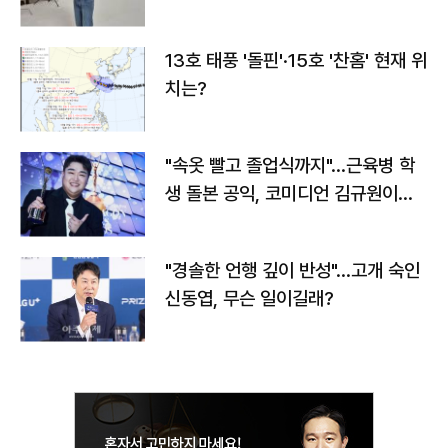
13호 태풍 '돌핀'·15호 '찬홈' 현재 위
치는?
"속옷 빨고 졸업식까지"…근육병 학
생 돌본 공익, 코미디언 김규원이었
다
"경솔한 언행 깊이 반성"…고개 숙인
신동엽, 무슨 일이길래?