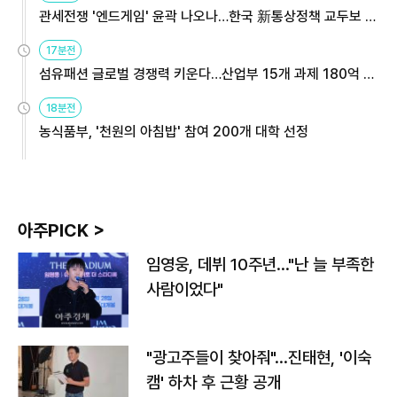
관세전쟁 '엔드게임' 윤곽 나오나…한국 新통상정책 교두보 활
용해야
17분전
섬유패션 글로벌 경쟁력 키운다…산업부 15개 과제 180억 지
원
18분전
농식품부, '천원의 아침밥' 참여 200개 대학 선정
아주PICK >
임영웅, 데뷔 10주년…"난 늘 부족한
사람이었다"
"광고주들이 찾아줘"…진태현, '이숙
캠' 하차 후 근황 공개