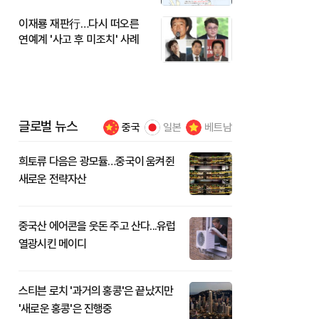
이재룡 재판行…다시 떠오른
연예계 '사고 후 미조치' 사례
글로벌 뉴스
중국
일본
베트남
희토류 다음은 광모듈…중국이 움켜쥔
새로운 전략자산
중국산 에어콘을 웃돈 주고 산다...유럽
열광시킨 메이디
스티븐 로치 '과거의 홍콩'은 끝났지만
'새로운 홍콩'은 진행중