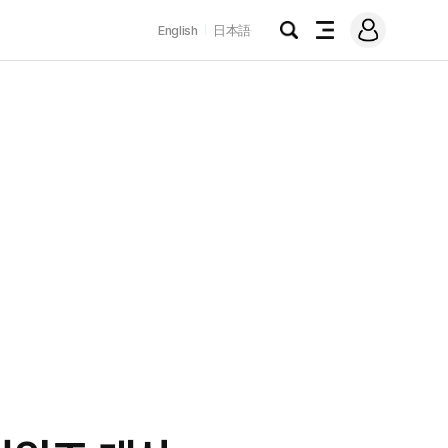
로
English
日本語
그
검
전
인
색
체
메
뉴