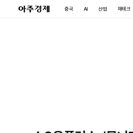
아
중국
AI
산업
재테크
주
경
제