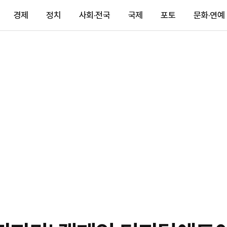
경제
정치
사회·전국
국제
포토
문화·연예