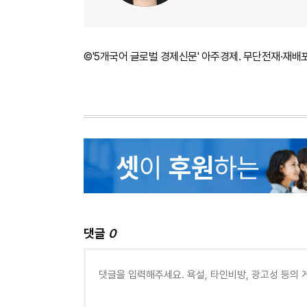
©'5개국어 글로벌 경제신문' 아주경제. 무단전재·재배
댓글
0