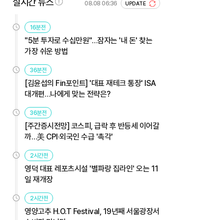
실시간 뉴스
08.08 06:36
UPDATE
16분전
"5분 투자로 수십만원"…잠자는 '내 돈' 찾는
가장 쉬운 방법
36분전
[김윤섭의 Fin포인트] '대표 재테크 통장' ISA
대개편…나에게 맞는 전략은?
36분전
[주간증시전망] 코스피, 급락 후 반등세 이어갈
까…美 CPI·외국인 수급 '촉각'
2시간전
영덕 대표 레포츠시설 '별파랑 집라인' 오는 11
일 재개장
2시간전
영양고추 H.O.T Festival, 19년째 서울광장서