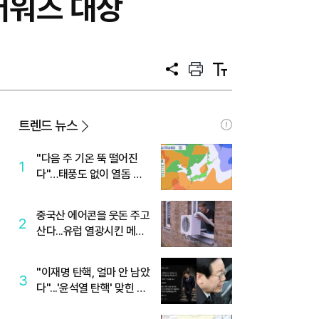
어워즈 대상
공
프
텍
유
린
스
트
트
크
기
트렌드 뉴스
"다음 주 기온 뚝 떨어진
1
다"…태풍도 없이 열돔 박
살 낸 '이것'
중국산 에어콘을 웃돈 주고
2
산다...유럽 열광시킨 메이
디
"이재명 탄핵, 얼마 안 남았
3
다"...'윤석열 탄핵' 맞힌 무
당, '성지글' 등장