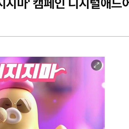
너지지마' 캠페인 디지털애드
이
미
지
확
대