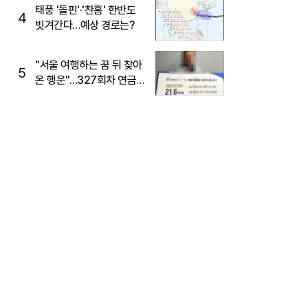
태풍 '돌핀'·'찬홈' 한반도
4
빗겨간다…예상 경로는?
"서울 여행하는 꿈 뒤 찾아
5
온 행운"…327회차 연금
복권720+ 당첨번호조회
주목