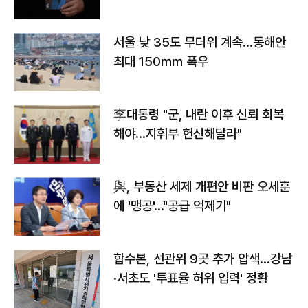
서울 낮 35도 무더위 계속…동해안
최대 150㎜ 폭우
李대통령 "군, 내란 이후 신뢰 회복
해야…지휘부 헌신해달라"
與, 부동산 세제 개편안 비판 오세훈
에 '맹공'…"공급 억제기"
합수본, 선관위 9곳 추가 압색…강남
·서초도 '투표율 허위 입력' 정황