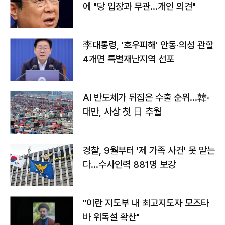
에 "당 입장과 무관…개인 의견"
李대통령, '호우피해' 안동·의성 관할
4개면 특별재난지역 선포
AI 반도체가 뒤집은 수출 순위…韓·
대만, 사상 첫 日 추월
경찰, 9월부터 '제 가족 사건' 못 맡는
다…수사인력 881명 보강
"이란 지도부 내 최고지도자 모즈타
바 위독설 확산"