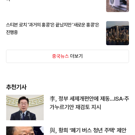
스티븐 로치 '과거의 홍콩'은 끝났지만 '새로운 홍콩'은
진행중
중국뉴스
더보기
추천기사
李, 정부 세제개편안에 제동…ISA·주
가누르기안 재검토 지시
與, 황희 '폐기 버스 청년 주택' 제안