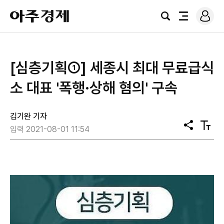
로
아
그
검
전
주
인
색
체
경
메
제
뉴
[심층기획①] ​세종시 최대 무료급식
소 대표 '폭행·상해 혐의' 구속
김기완 기자
공
텍
입력 2021-08-01 11:54
유
스
트
크
기