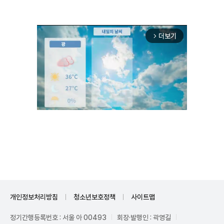
더보기
arrow_forward_ios
Unmute
개인정보처리방침
청소년보호정책
사이트맵
정기간행등록번호 : 서울 아 00493
회장·발행인 : 곽영길