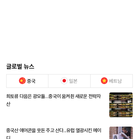
글로벌 뉴스
중국
일본
베트남
희토류 다음은 광모듈…중국이 움켜쥔 새로운 전략자
산
중국산 에어콘을 웃돈 주고 산다...유럽 열광시킨 메이
디