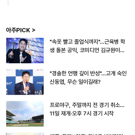
아주PICK >
"속옷 빨고 졸업식까지"…근육병 학
생 돌본 공익, 코미디언 김규원이었
다
"경솔한 언행 깊이 반성"…고개 숙인
신동엽, 무슨 일이길래?
프로야구, 주말까지 전 경기 취소…
11일 재개·오후 7시 경기 시작