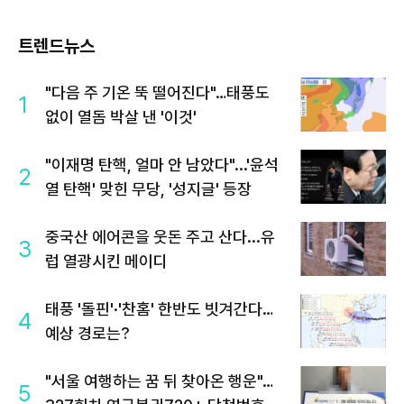
트렌드뉴스
"다음 주 기온 뚝 떨어진다"…태풍도
1
없이 열돔 박살 낸 '이것'
"이재명 탄핵, 얼마 안 남았다"...'윤석
2
열 탄핵' 맞힌 무당, '성지글' 등장
중국산 에어콘을 웃돈 주고 산다...유
3
럽 열광시킨 메이디
태풍 '돌핀'·'찬홈' 한반도 빗겨간다…
4
예상 경로는?
"서울 여행하는 꿈 뒤 찾아온 행운"…
5