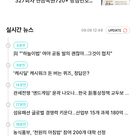
327회차 연금복권720+ 당첨번호조
회 주목
실시간 뉴스
08.08 12:48
UPDATE
4분전
與 "'하늘이법' 여야 공동 발의 괜찮아…그것이 협치"
9분전
'캐시딜' 캐시워크 돈 버는 퀴즈, 정답은?
14분전
관세전쟁 '엔드게임' 윤곽 나오나…한국 新통상정책 교두보 활
용해야
17분전
섬유패션 글로벌 경쟁력 키운다…산업부 15개 과제 180억 지
원
18분전
농식품부, '천원의 아침밥' 참여 200개 대학 선정