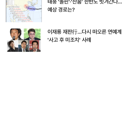
태풍 '돌핀'·'찬홈' 한반도 빗겨간다…
예상 경로는?
이재룡 재판行…다시 떠오른 연예계
'사고 후 미조치' 사례