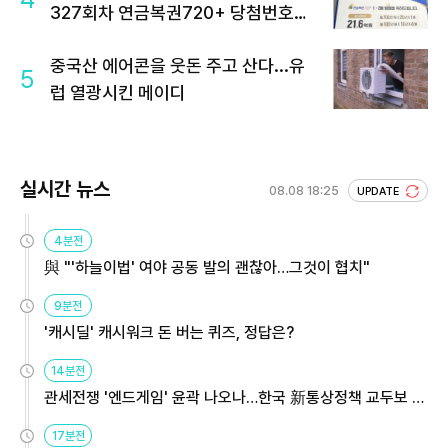
327회차 연금복권720+ 당첨번호조
회 주목
중국산 에어콘을 웃돈 주고 산다...유
5
럽 열광시킨 메이디
실시간 뉴스
08.08 18:25
UPDATE
4분전
與 "'하늘이법' 여야 공동 발의 괜찮아…그것이 협치"
9분전
'캐시딜' 캐시워크 돈 버는 퀴즈, 정답은?
14분전
관세전쟁 '엔드게임' 윤곽 나오나…한국 新통상정책 교두보 활
용해야
17분전