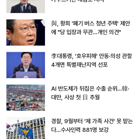
與, 황희 '폐기 버스 청년 주택' 제안
에 "당 입장과 무관…개인 의견"
李대통령, '호우피해' 안동·의성 관할
4개면 특별재난지역 선포
AI 반도체가 뒤집은 수출 순위…韓·
대만, 사상 첫 日 추월
경찰, 9월부터 '제 가족 사건' 못 맡는
다…수사인력 881명 보강