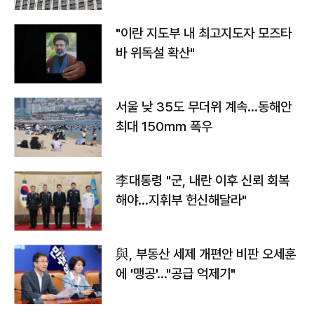
"이란 지도부 내 최고지도자 모즈타
바 위독설 확산"
서울 낮 35도 무더위 계속…동해안
최대 150㎜ 폭우
李대통령 "군, 내란 이후 신뢰 회복
해야…지휘부 헌신해달라"
與, 부동산 세제 개편안 비판 오세훈
에 '맹공'…"공급 억제기"