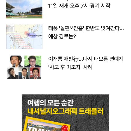
11일 재개·오후 7시 경기 시작
태풍 '돌핀'·'찬홈' 한반도 빗겨간다…
예상 경로는?
이재룡 재판行…다시 떠오른 연예계
'사고 후 미조치' 사례