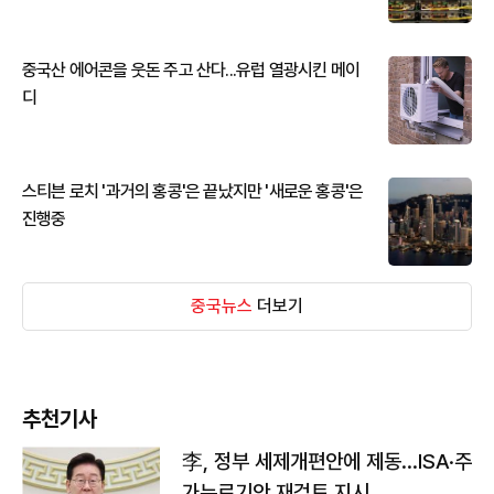
중국산 에어콘을 웃돈 주고 산다...유럽 열광시킨 메이
디
스티븐 로치 '과거의 홍콩'은 끝났지만 '새로운 홍콩'은
진행중
중국뉴스
더보기
추천기사
李, 정부 세제개편안에 제동…ISA·주
가누르기안 재검토 지시