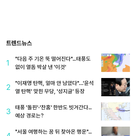
트렌드뉴스
"다음 주 기온 뚝 떨어진다"…태풍도
1
없이 열돔 박살 낸 '이것'
"이재명 탄핵, 얼마 안 남았다"...'윤석
2
열 탄핵' 맞힌 무당, '성지글' 등장
태풍 '돌핀'·'찬홈' 한반도 빗겨간다…
3
예상 경로는?
"서울 여행하는 꿈 뒤 찾아온 행운"…
4