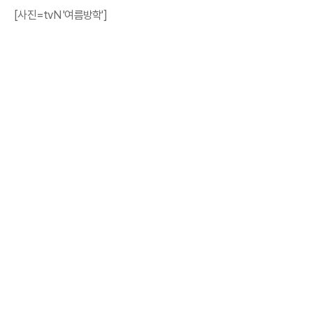
[사진=tvN '여름방학']