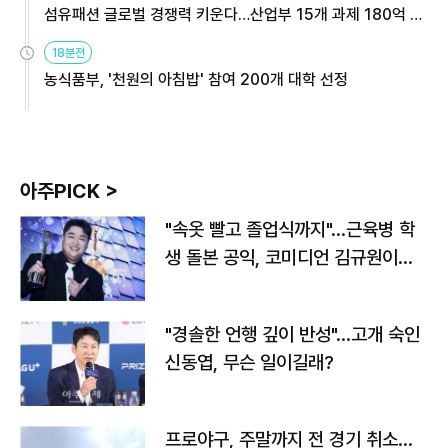
섬유패션 글로벌 경쟁력 키운다…산업부 15개 과제 180억 지
원
18분전
농식품부, '천원의 아침밥' 참여 200개 대학 선정
아주PICK >
"속옷 빨고 졸업식까지"…근육병 학
생 돌본 공익, 코미디언 김규원이었
다
"경솔한 언행 깊이 반성"…고개 숙인
신동엽, 무슨 일이길래?
프로야구, 주말까지 전 경기 취소…