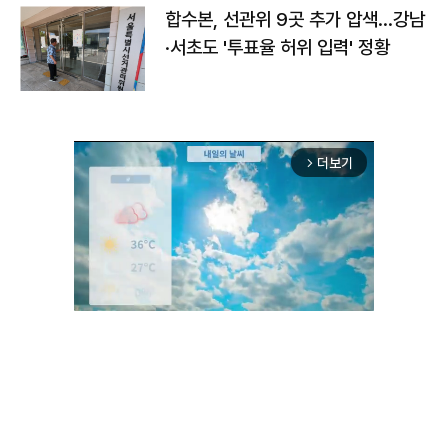
합수본, 선관위 9곳 추가 압색…강남
·서초도 '투표율 허위 입력' 정황
더보기
arrow_forward_ios
Unmute