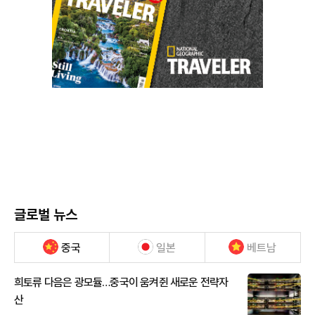
글로벌 뉴스
중국
일본
베트남
희토류 다음은 광모듈…중국이 움켜쥔 새로운 전략자
산