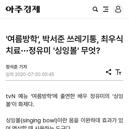
로
아
그
검
전
주
인
색
체
경
메
제
뉴
'여름방학', 박서준 쓰레기통, 최우식
치료···정유미 '싱잉볼' 무엇?
정석준 기자
공
텍
입력 2020-07-20 00:45
유
스
트
크
기
tvN 예능 ‘여름방학’에 출연한 배우 정유미의 ‘싱잉
볼’이 화제다.
싱잉볼(singing bowl)이란 몸을 이완하데 효과가 있
어 명상할 때 사용하는 도구다.