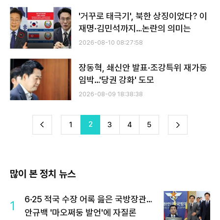
'거꾸로 태극기', 북한 상징이었다? 이
재명·김민석까지…논란의 의미는
2026-08-10 08:27:58
장동혁, 쇄신안 발표·조강특위 재가동
임박…'당권 강화' 도모
2026-08-09 18:38:38
전
2
다
1
3
4
5
이
음
많이 본 정치 뉴스
6·25 적국 수장 어록 읊은 국방장관…
1
안규백 '마오쩌둥 발언'에 자질론