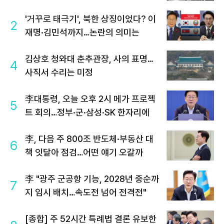
'거꾸로 태극기', 북한 상징이었다? 이
2
재명·김민석까지…논란의 의미는
김상호 청와대 춘추관장, 사의 표명…
4
사직서 수리는 미정
李대통령, 오늘 오후 2시 메가 프로젝
5
트 회의…정부·군·삼성·SK 한자리에
李, 다음 주 800조 반도체·부동산 대
6
책 잇달아 점검…어떤 얘기 오갈까
李 "광주 군공항 기능, 2028년 중순까
7
지 임시 배치…속도전 넘어 전격전"
[종합] 주 52시간 특례법 결론 유보한