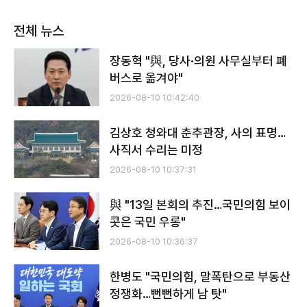
전체 뉴스
장동혁 "與, 당사·의원 사무실부터 폐
버스로 옮겨야"
2026-08-10 10:42:40
김상호 청와대 춘추관장, 사의 표명…
사직서 수리는 미정
2026-08-10 10:37:31
​​​​​​​與 "13일 본회의 추진…국민의힘 보이
콧은 국민 우롱"
2026-08-10 10:36:37
​​​​​​​한병도 "국민의힘, 말폭탄으로 부동산
정쟁화…뻔뻔하게 남 탓"