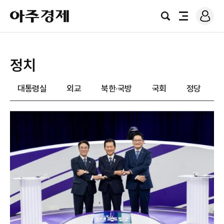
로
아
그
검
전
주
인
색
체
경
메
제
뉴
정치
대통령실
외교
북한·국방
국회
정당