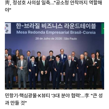
靑, 정성호 사의설 일축…"공소청 안착까지 역할해
야"
민항기·핵심광물·K뷰티 '3대 분야 협력'…李 "큰 성
과 만들 것"