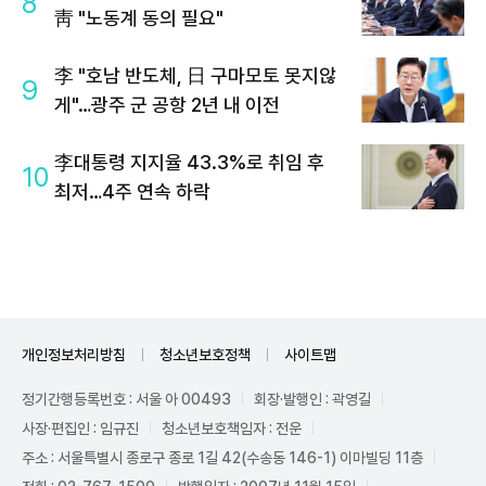
8
靑 "노동계 동의 필요"
李 "호남 반도체, 日 구마모토 못지않
9
게"…광주 군 공항 2년 내 이전
李대통령 지지율 43.3%로 취임 후
10
최저…4주 연속 하락
개인정보처리방침
청소년보호정책
사이트맵
정기간행등록번호 : 서울 아 00493
회장·발행인 : 곽영길
사장·편집인 : 임규진
청소년보호책임자 : 전운
주소 : 서울특별시 종로구 종로 1길 42(수송동 146-1) 이마빌딩 11층