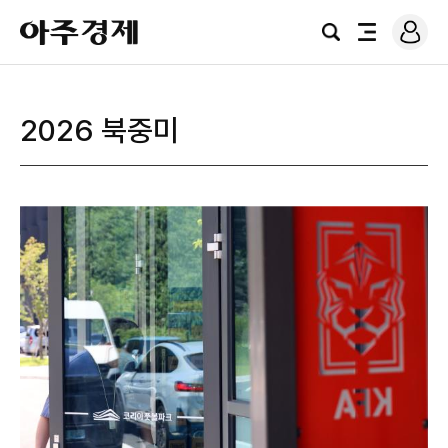
로
아
그
검
전
주
인
색
체
경
메
제
뉴
2026 북중미