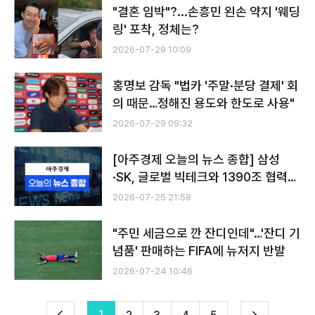
"결혼 임박"?...손흥민 왼손 약지 '웨딩
링' 포착, 정체는?
2026-07-29 10:09
홍명보 감독 "법카 '주말·분당 결제' 회
의 때문…정해진 용도와 한도로 사용"
2026-07-29 09:32
[아주경제 오늘의 뉴스 종합] 삼성
·SK, 글로벌 빅테크와 1390조 협력…
AI 시대 승부수 外
2026-07-25 21:58
"주민 세금으로 깐 잔디인데"…'잔디 기
념품' 판매하는 FIFA에 뉴저지 반발
2026-07-24 10:46
전
1
다