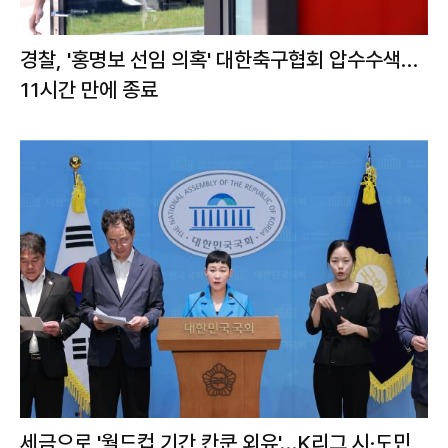
경찰, '홍명보 선임 의혹' 대한축구협회 압수수색…
11시간 만에 종료
세금으로 '월드컵 기간 칸쿤 외유'…K리그 시·도민