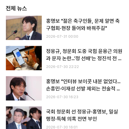
전체 뉴스
홍명보 "젊은 축구인들, 문제 알면 축
구협회·현장 들어와 바꿔주길"
2026-07-31 00:00
정몽규, 청문회 도중 국힘 윤용근 의원
과 문자 논란…'정 선배'는 정진석 전 비
서실장
2026-07-30 22:22
홍명보 "인터뷰 보이콧 내분 없었다…
손흥민·이재성 선발 제외는 전술적 판
단"
2026-07-30 16:23
국회 청문회 선 정몽규·홍명보, 밀실
행정·특혜 의혹 전면 부인
2026-07-30 16:01