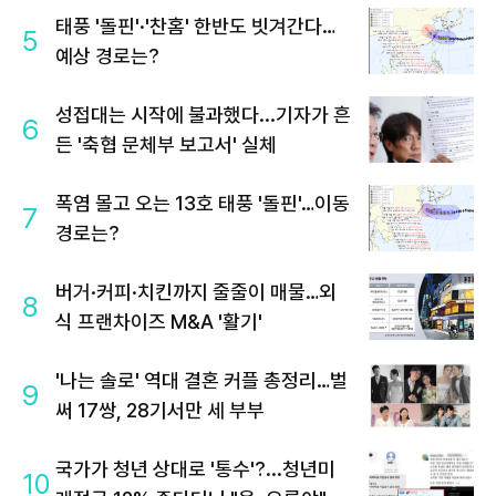
태풍 '돌핀'·'찬홈' 한반도 빗겨간다…
5
예상 경로는?
성접대는 시작에 불과했다...기자가 흔
6
든 '축협 문체부 보고서' 실체
폭염 몰고 오는 13호 태풍 '돌핀'…이동
7
경로는?
버거·커피·치킨까지 줄줄이 매물…외
8
식 프랜차이즈 M&A '활기'
'나는 솔로' 역대 결혼 커플 총정리…벌
9
써 17쌍, 28기서만 세 부부
국가가 청년 상대로 '통수'?...청년미
10