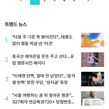
2
3
4
5
이
음
트렌드 뉴스
"다음 주 기온 뚝 떨어진다"…태풍도
1
없이 열돔 박살 낸 '이것'
중국산 에어콘을 웃돈 주고 산다...유
2
럽 열광시킨 메이디
"이재명 탄핵, 얼마 안 남았다"...'윤석
3
열 탄핵' 맞힌 무당, '성지글' 등장
"서울 여행하는 꿈 뒤 찾아온 행운"…
4
327회차 연금복권720+ 당첨번호조
회 주목