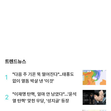
트렌드뉴스
"다음 주 기온 뚝 떨어진다"…태풍도
1
없이 열돔 박살 낸 '이것'
"이재명 탄핵, 얼마 안 남았다"...'윤석
2
열 탄핵' 맞힌 무당, '성지글' 등장