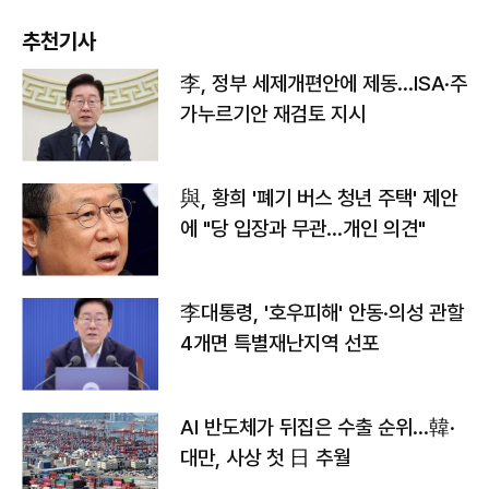
추천기사
李, 정부 세제개편안에 제동…ISA·주
가누르기안 재검토 지시
與, 황희 '폐기 버스 청년 주택' 제안
에 "당 입장과 무관…개인 의견"
李대통령, '호우피해' 안동·의성 관할
4개면 특별재난지역 선포
AI 반도체가 뒤집은 수출 순위…韓·
대만, 사상 첫 日 추월