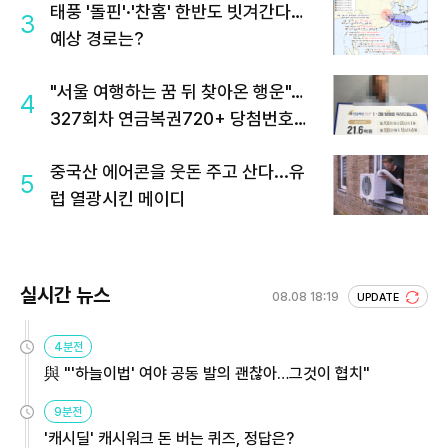
태풍 '돌핀'·'찬홈' 한반도 빗겨간다…
3
예상 경로는?
"서울 여행하는 꿈 뒤 찾아온 행운"…
4
327회차 연금복권720+ 당첨번호조
회 주목
중국산 에어콘을 웃돈 주고 산다...유
5
럽 열광시킨 메이디
실시간 뉴스
08.08 18:19
UPDATE
4분전
與 "'하늘이법' 여야 공동 발의 괜찮아…그것이 협치"
9분전
'캐시딜' 캐시워크 돈 버는 퀴즈, 정답은?