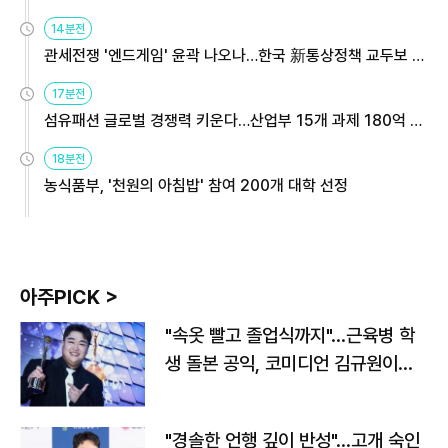
14분전
관세전쟁 '엔드게임' 윤곽 나오나…한국 新통상정책 교두보 활
용해야
17분전
섬유패션 글로벌 경쟁력 키운다…산업부 15개 과제 180억 지
원
18분전
농식품부, '천원의 아침밥' 참여 200개 대학 선정
아주PICK >
"속옷 빨고 졸업식까지"…근육병 학
생 돌본 공익, 코미디언 김규원이었
다
"경솔한 언행 깊이 반성"…고개 숙인