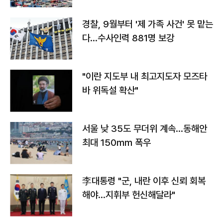
경찰, 9월부터 '제 가족 사건' 못 맡는
다…수사인력 881명 보강
"이란 지도부 내 최고지도자 모즈타
바 위독설 확산"
서울 낮 35도 무더위 계속…동해안
최대 150㎜ 폭우
李대통령 "군, 내란 이후 신뢰 회복
해야…지휘부 헌신해달라"