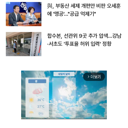
與, 부동산 세제 개편안 비판 오세훈
에 '맹공'…"공급 억제기"
합수본, 선관위 9곳 추가 압색…강남
·서초도 '투표율 허위 입력' 정황
더보기
arrow_forward_ios