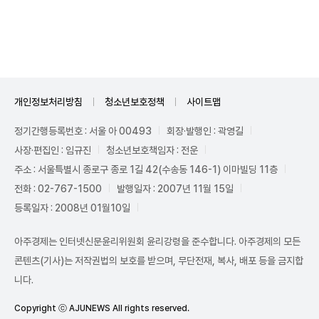
Unmute
개인정보처리방침
청소년보호정책
사이트맵
정기간행등록번호 : 서울 아 00493
회장·발행인 : 곽영길
사장·편집인 : 임규진
청소년보호책임자 : 전운
주소 : 서울특별시 종로구 종로 1길 42(수송동 146-1) 이마빌딩 11층
전화 : 02-767-1500
발행일자 : 2007년 11월 15일
등록일자 : 2008년 01월10일
아주경제는 인터넷신문윤리위원회 윤리강령을 준수합니다. 아주경제의 모든
콘텐츠(기사)는 저작권법의 보호를 받으며, 무단전재, 복사, 배포 등을 금지합
니다.
Copyright ⓒ AJUNEWS All rights reserved.