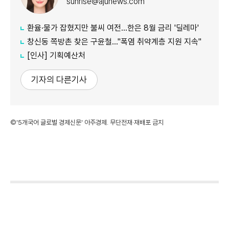
sunrise@ajunews.com
환율·물가 잡혔지만 불씨 여전...한은 8월 금리 '딜레마'
창신동 쪽방촌 찾은 구윤철…"폭염 취약계층 지원 지속"
[인사] 기획예산처
기자의 다른기사
©'5개국어 글로벌 경제신문' 아주경제. 무단전재·재배포 금지