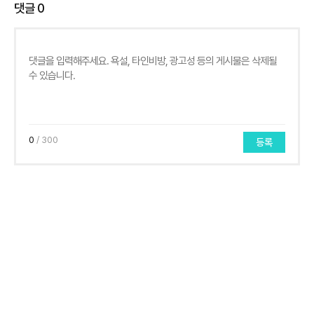
댓글
0
0
/ 300
등록