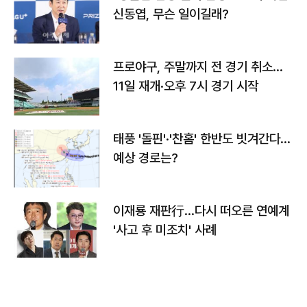
신동엽, 무슨 일이길래?
프로야구, 주말까지 전 경기 취소…
11일 재개·오후 7시 경기 시작
태풍 '돌핀'·'찬홈' 한반도 빗겨간다…
예상 경로는?
이재룡 재판行…다시 떠오른 연예계
'사고 후 미조치' 사례