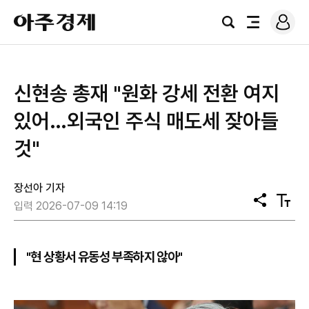
로
아
그
검
전
주
인
색
체
경
메
제
뉴
신현송 총재 "원화 강세 전환 여지
있어…외국인 주식 매도세 잦아들
것"
장선아 기자
공
텍
입력 2026-07-09 14:19
유
스
트
크
기
"현 상황서 유동성 부족하지 않아"