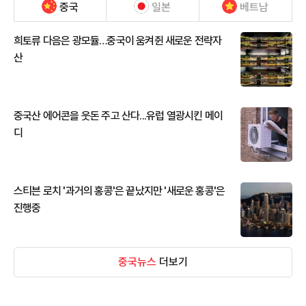
중국
일본
베트남
희토류 다음은 광모듈…중국이 움켜쥔 새로운 전략자
산
중국산 에어콘을 웃돈 주고 산다...유럽 열광시킨 메이
디
스티븐 로치 '과거의 홍콩'은 끝났지만 '새로운 홍콩'은
진행중
중국뉴스
더보기