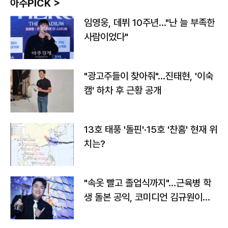
아주PICK >
임영웅, 데뷔 10주년…"난 늘 부족한
사람이었다"
"광고주들이 찾아줘"…진태현, '이숙
캠' 하차 후 근황 공개
13호 태풍 '돌핀'·15호 '찬홈' 현재 위
치는?
"속옷 빨고 졸업식까지"…근육병 학
생 돌본 공익, 코미디언 김규원이었
다