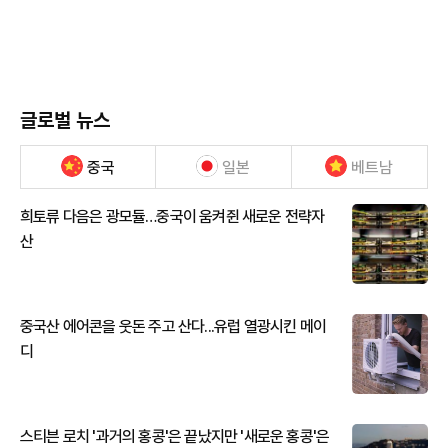
글로벌 뉴스
중국
일본
베트남
희토류 다음은 광모듈…중국이 움켜쥔 새로운 전략자
산
중국산 에어콘을 웃돈 주고 산다...유럽 열광시킨 메이
디
스티븐 로치 '과거의 홍콩'은 끝났지만 '새로운 홍콩'은