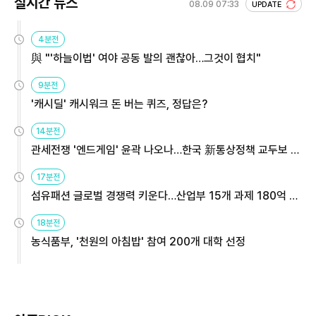
실시간 뉴스
08.09 07:33
UPDATE
4분전
與 "'하늘이법' 여야 공동 발의 괜찮아…그것이 협치"
9분전
'캐시딜' 캐시워크 돈 버는 퀴즈, 정답은?
14분전
관세전쟁 '엔드게임' 윤곽 나오나…한국 新통상정책 교두보 활
용해야
17분전
섬유패션 글로벌 경쟁력 키운다…산업부 15개 과제 180억 지
원
18분전
농식품부, '천원의 아침밥' 참여 200개 대학 선정