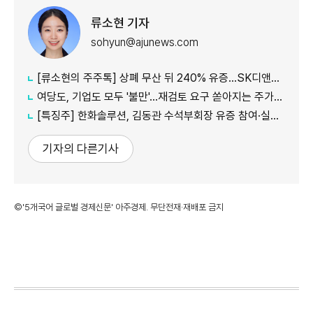
류소현 기자
sohyun@ajunews.com
[류소현의 주주톡] 상폐 무산 뒤 240% 유증…SK디앤디는 주주를 설득했나?
여당도, 기업도 모두 '불만'...재검토 요구 쏟아지는 주가누르기 방지 세제개편안
[특징주] 한화솔루션, 김동관 수석부회장 유증 참여·실적 개선 기대에 16% 강세
기자의 다른기사
©'5개국어 글로벌 경제신문' 아주경제. 무단전재·재배포 금지