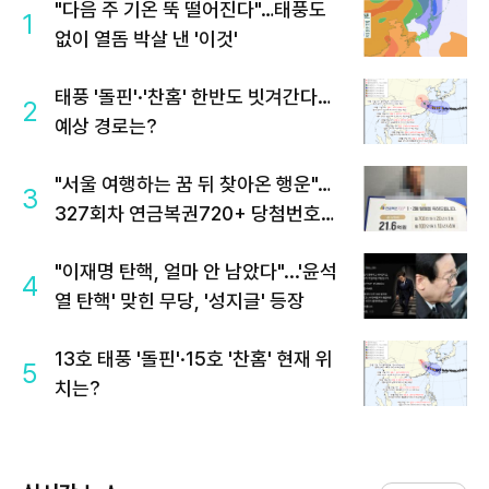
"다음 주 기온 뚝 떨어진다"…태풍도
1
없이 열돔 박살 낸 '이것'
태풍 '돌핀'·'찬홈' 한반도 빗겨간다…
2
예상 경로는?
"서울 여행하는 꿈 뒤 찾아온 행운"…
3
327회차 연금복권720+ 당첨번호조
회 주목
"이재명 탄핵, 얼마 안 남았다"...'윤석
4
열 탄핵' 맞힌 무당, '성지글' 등장
13호 태풍 '돌핀'·15호 '찬홈' 현재 위
5
치는?