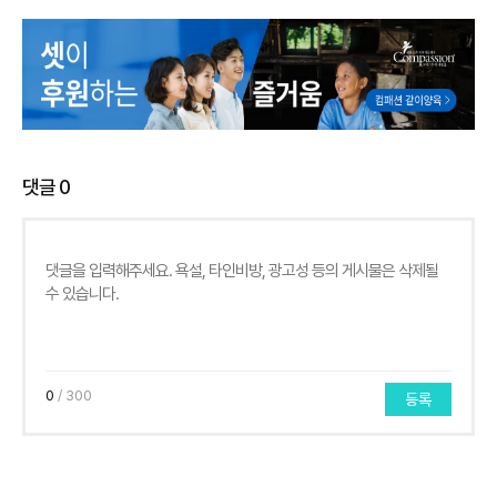
댓글
0
0
/ 300
등록