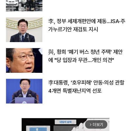
李, 정부 세제개편안에 제동…ISA·주
가누르기안 재검토 지시
與, 황희 '폐기 버스 청년 주택' 제안
에 "당 입장과 무관…개인 의견"
李대통령, '호우피해' 안동·의성 관할
4개면 특별재난지역 선포
더보기
arrow_forward_ios