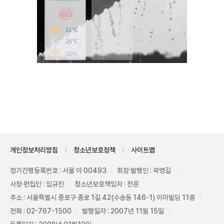
Unmute
개인정보처리방침
청소년보호정책
사이트맵
정기간행등록번호 : 서울 아 00493
회장·발행인 : 곽영길
사장·편집인 : 임규진
청소년보호책임자 : 전운
주소 : 서울특별시 종로구 종로 1길 42(수송동 146-1) 이마빌딩 11층
전화 : 02-767-1500
발행일자 : 2007년 11월 15일