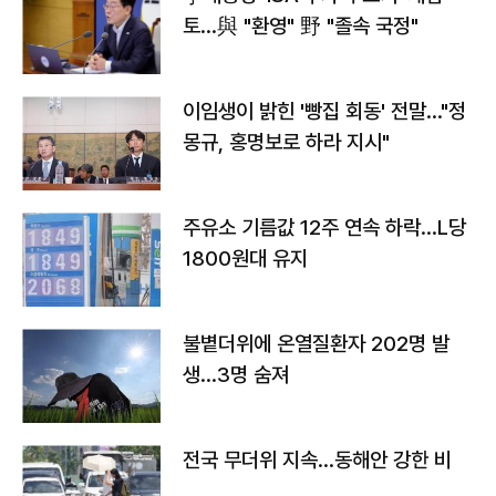
토…與 "환영" 野 "졸속 국정"
이임생이 밝힌 '빵집 회동' 전말…"정
몽규, 홍명보로 하라 지시"
주유소 기름값 12주 연속 하락…L당
1800원대 유지
불볕더위에 온열질환자 202명 발
생…3명 숨져
전국 무더위 지속…동해안 강한 비