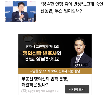
"경솔한 언행 깊이 반성"…고개 숙인
신동엽, 무슨 일이길래?