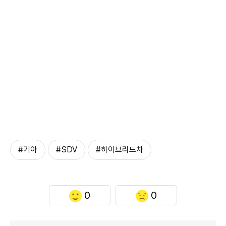
#기아
#SDV
#하이브리드차
0
0