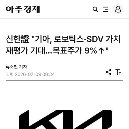
로
아
그
검
전
주
인
색
체
경
메
제
뉴
신한證 "기아, 로보틱스·SDV 가치
재평가 기대…목표주가 9%↑"
류소현 기자
공
텍
입력 2026-07-09 08:34
유
스
트
크
기