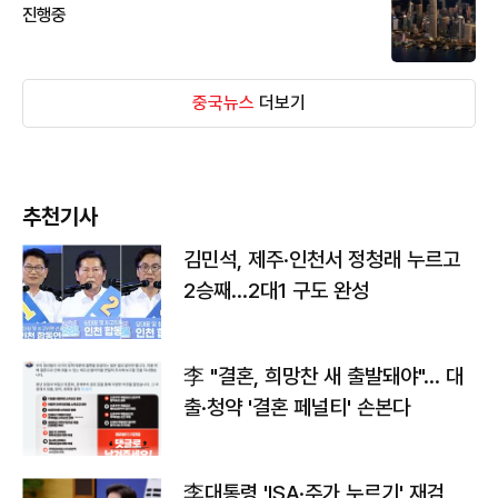
진행중
중국뉴스
더보기
추천기사
김민석, 제주·인천서 정청래 누르고
2승째…2대1 구도 완성
李 "결혼, 희망찬 새 출발돼야"… 대
출·청약 '결혼 페널티' 손본다
李대통령 'ISA·주가 누르기' 재검