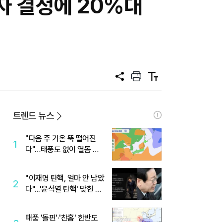
자 결정에 20%대
공
프
텍
유
린
스
트
트
크
기
트렌드 뉴스
"다음 주 기온 뚝 떨어진
1
다"…태풍도 없이 열돔 박
살 낸 '이것'
"이재명 탄핵, 얼마 안 남았
2
다"...'윤석열 탄핵' 맞힌 무
당, '성지글' 등장
태풍 '돌핀'·'찬홈' 한반도