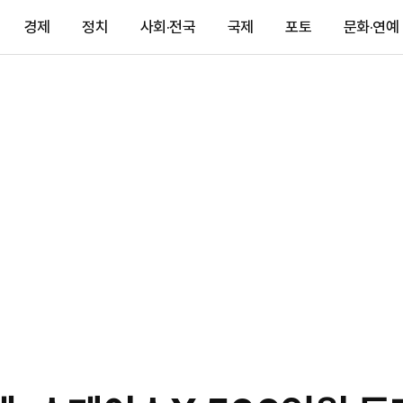
경제
정치
사회·전국
국제
포토
문화·연예