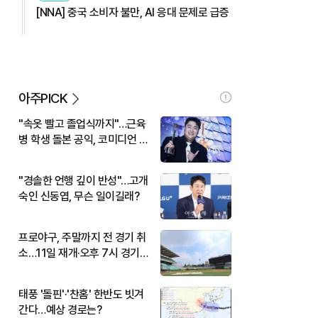
[NNA] 중국 소비자 불만, AI 응대 문제로 급증
아주PICK
"속옷 빨고 졸업식까지"…근육
병 학생 돌본 공익, 코미디언 김
규원이었다
"경솔한 언행 깊이 반성"…고개
숙인 신동엽, 무슨 일이길래?
프로야구, 주말까지 전 경기 취
소…11일 재개·오후 7시 경기
시작
태풍 '돌핀'·'찬홈' 한반도 빗겨
간다…예상 경로는?