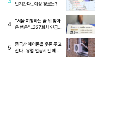
3
빗겨간다…예상 경로는?
"서울 여행하는 꿈 뒤 찾아
4
온 행운"…327회차 연금
복권720+ 당첨번호조회
주목
중국산 에어콘을 웃돈 주고
5
산다...유럽 열광시킨 메이
디