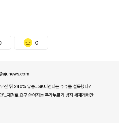
0
0
@ajunews.com
 무산 뒤 240% 유증…SK디앤디는 주주를 설득했나?
불만'...재검토 요구 쏟아지는 주가누르기 방지 세제개편안