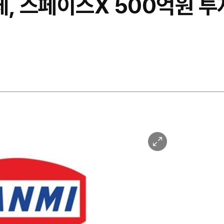
, 스페이스X 500억원 투
이
미
지
확
대