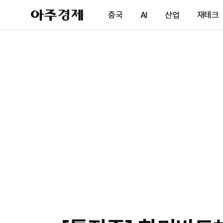
아
중국
AI
산업
재테크
주
경
제