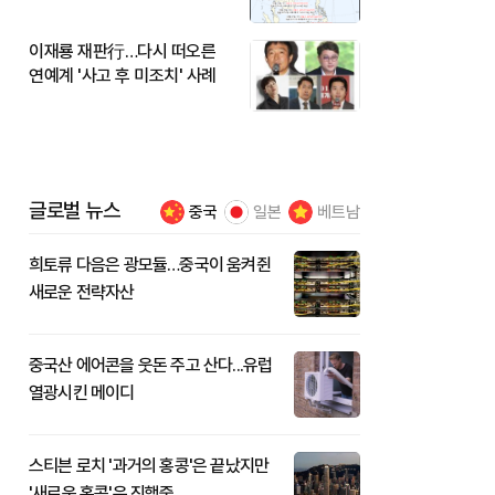
이재룡 재판行…다시 떠오른
연예계 '사고 후 미조치' 사례
글로벌 뉴스
중국
일본
베트남
희토류 다음은 광모듈…중국이 움켜쥔
새로운 전략자산
중국산 에어콘을 웃돈 주고 산다...유럽
열광시킨 메이디
스티븐 로치 '과거의 홍콩'은 끝났지만
'새로운 홍콩'은 진행중