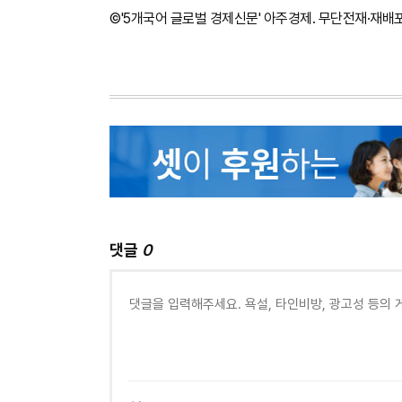
©'5개국어 글로벌 경제신문' 아주경제. 무단전재·재배
댓글
0