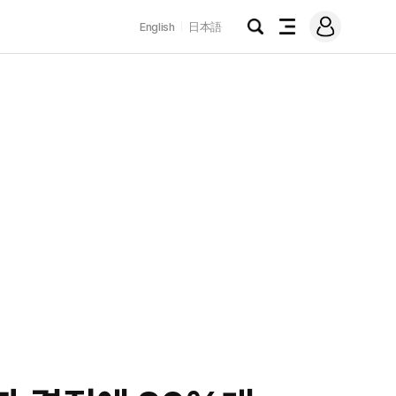
로
English
日本語
그
검
전
인
색
체
메
뉴