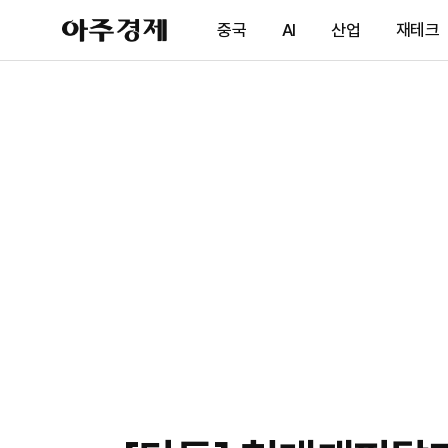
아
중국
AI
산업
재테크
주
경
제