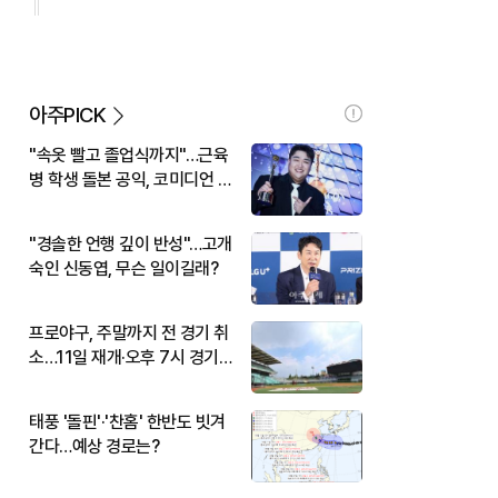
아주PICK
"속옷 빨고 졸업식까지"…근육
병 학생 돌본 공익, 코미디언 김
규원이었다
"경솔한 언행 깊이 반성"…고개
숙인 신동엽, 무슨 일이길래?
프로야구, 주말까지 전 경기 취
소…11일 재개·오후 7시 경기
시작
태풍 '돌핀'·'찬홈' 한반도 빗겨
간다…예상 경로는?