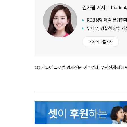
권가림 기자
hidden
KDB생명 매각 본입찰에
두나무, 경찰청 압수 
기자의 다른기사
©'5개국어 글로벌 경제신문' 아주경제. 무단전재·재배