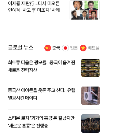
이재룡 재판行…다시 떠오른
연예계 '사고 후 미조치' 사례
글로벌 뉴스
중국
일본
베트남
희토류 다음은 광모듈…중국이 움켜쥔
새로운 전략자산
중국산 에어콘을 웃돈 주고 산다...유럽
열광시킨 메이디
스티븐 로치 '과거의 홍콩'은 끝났지만
'새로운 홍콩'은 진행중