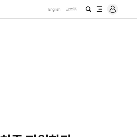
로
English
日本語
그
검
전
인
색
체
메
뉴