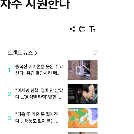
 차주 지원한다
공
프
텍
유
린
스
트
트
크
기
트렌드 뉴스
중국산 에어콘을 웃돈 주고
1
산다...유럽 열광시킨 메이
디
"이재명 탄핵, 얼마 안 남았
2
다"...'윤석열 탄핵' 맞힌 무
당, '성지글' 등장
"다음 주 기온 뚝 떨어진
3
다"…태풍도 없이 열돔 박
살 낸 '이것'