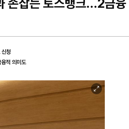
과 손잡는 토스뱅크…2금융
 신청
금융적 의미도
이
미
지
확
대