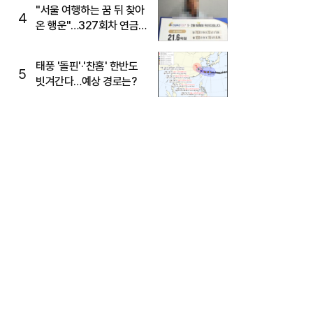
"서울 여행하는 꿈 뒤 찾아
4
온 행운"…327회차 연금
복권720+ 당첨번호조회
주목
태풍 '돌핀'·'찬홈' 한반도
5
빗겨간다…예상 경로는?