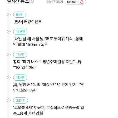
실시간 뉴스
08.07 18:21
UPDATE
6분전
[인사] 해양수산부
14분전
[내일 날씨] 서울 낮 35도 무더위 계속…동해
안 최대 150㎜ 폭우
17분전
황희 "폐기 버스로 청년주택 활용 제안"…野
"1호 입주하라"
18분전
與, 당원 커뮤니티 해킹 약 1년 만에 인지…"전
당대회와 무관"
22분전
'코오롱 4세' 이규호, 호실적으로 경영능력 입
증…승계 기반 강화