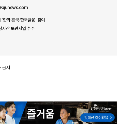
@ajunews.com
 '한화·흥국·한국금융' 참여
가상자산 보관사업 수주
포 금지