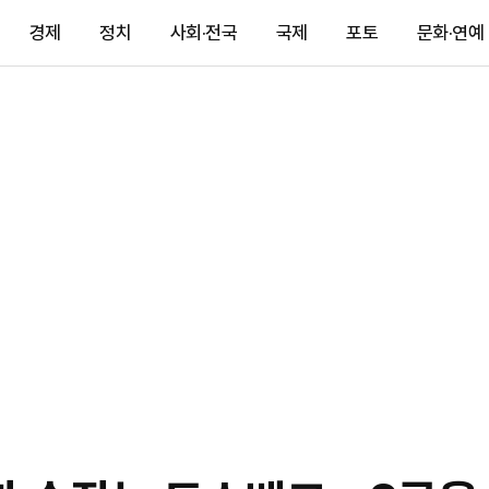
경제
정치
사회·전국
국제
포토
문화·연예