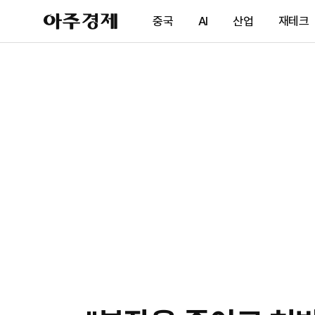
아
중국
AI
산업
재테크
주
경
제