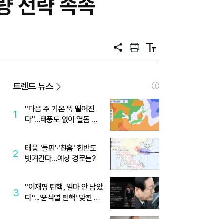
량 전략 속속
공
프
텍
유
린
스
트
트
크
기
트렌드 뉴스
"다음 주 기온 뚝 떨어진
1
다"…태풍도 없이 열돔 박
살 낸 '이것'
태풍 '돌핀'·'찬홈' 한반도
2
빗겨간다…예상 경로는?
"이재명 탄핵, 얼마 안 남았
3
다"...'윤석열 탄핵' 맞힌 무
당, '성지글' 등장