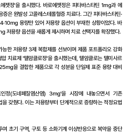
에젯정'을 출시했다. 바로에젯정은 피타바스타틴 1mg과 에
적응증은 원발성 고콜레스테롤혈증 치료다. 그간 피타바스타틴·
 4·10mg 용량만 있어 저용량 옵션이 부재한 상황이었다. 바
mg 저용량 옵션을 새롭게 제시하며 치료 선택지를 확장했다.
가능한 저용량 3제 복합제를 선보이며 제품 포트폴리오 강화
고혈압 치료제 '텔암클로정'을 출시했는데, 텔암클로는 텔미사르
6.25mg을 결합한 제품으로 각 성분을 단일제 표준 용량 대비
인정(도네페질염산염) 3mg'을 시장에 내놓으면서 기존
라인업을 갖췄다. 이는 저용량부터 단계적으로 증량하는 적정요법
투여 초기 구역, 구토 등 소화기계 이상반응으로 복약을 중단