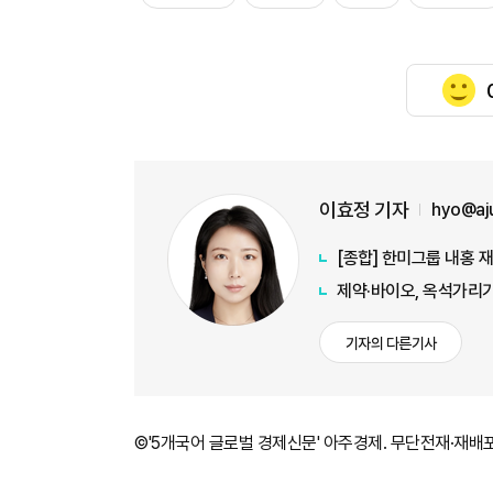
이효정 기자
hyo@aj
[종합] 한미그룹 내홍 
제약·바이오, 옥석가리
기자의 다른기사
©'5개국어 글로벌 경제신문' 아주경제. 무단전재·재배