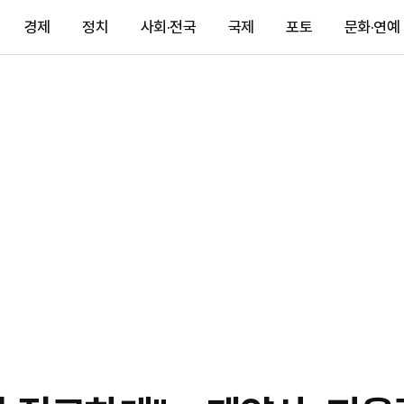
경제
정치
사회·전국
국제
포토
문화·연예