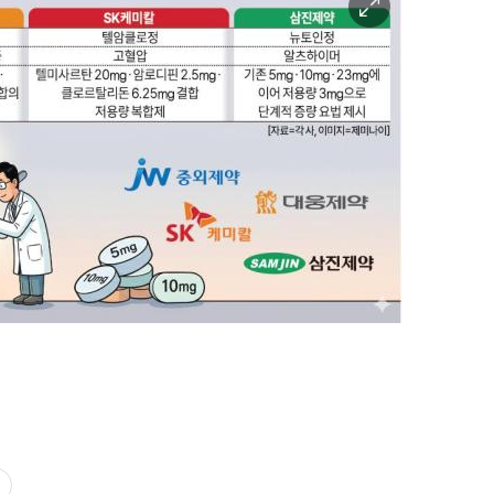
이
미
지
확
대