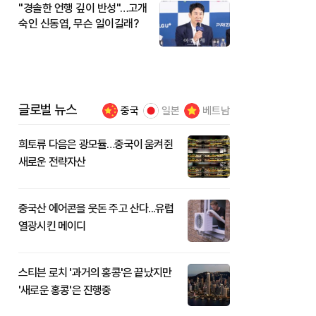
"경솔한 언행 깊이 반성"…고개
숙인 신동엽, 무슨 일이길래?
글로벌 뉴스
중국
일본
베트남
희토류 다음은 광모듈…중국이 움켜쥔
새로운 전략자산
중국산 에어콘을 웃돈 주고 산다...유럽
열광시킨 메이디
스티븐 로치 '과거의 홍콩'은 끝났지만
'새로운 홍콩'은 진행중