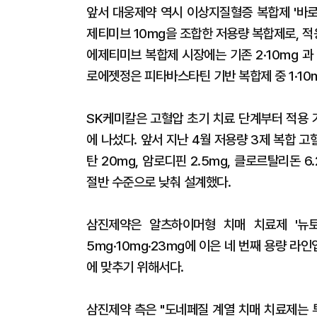
앞서 대웅제약 역시 이상지질혈증 복합제 '바로
제티미브 10mg을 조합한 저용량 복합제로, 
에제티미브 복합제 시장에는 기존 2·10mg 과
로에젯정은 피타바스타틴 기반 복합제 중 1·10
SK케미칼은 고혈압 초기 치료 단계부터 적용 
에 나섰다. 앞서 지난 4월 저용량 3제 복합 
탄 20mg, 암로디핀 2.5mg, 클로르탈리돈 
절반 수준으로 낮춰 설계했다.
삼진제약은 알츠하이머형 치매 치료제 '뉴토
5mg·10mg·23mg에 이은 네 번째 용량 
에 맞추기 위해서다.
삼진제약 측은 "도네페질 계열 치매 치료제는 