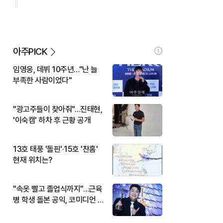
아주PICK
임영웅, 데뷔 10주년…"난 늘
부족한 사람이었다"
"광고주들이 찾아줘"…진태현,
'이숙캠' 하차 후 근황 공개
13호 태풍 '돌핀'·15호 '찬홈'
현재 위치는?
"속옷 빨고 졸업식까지"…근육
병 학생 돌본 공익, 코미디언 김
규원이었다