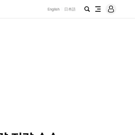
로
English
日本語
그
검
전
인
색
체
메
뉴