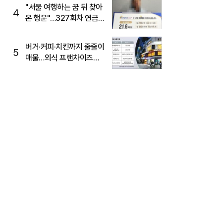
"서울 여행하는 꿈 뒤 찾아
4
온 행운"…327회차 연금
복권720+ 당첨번호조회
주목
버거·커피·치킨까지 줄줄이
5
매물…외식 프랜차이즈
M&A '활기'