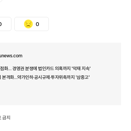
0
0
unews.com
재점화… 경영권 분쟁에 법인카드 의혹까지 '악재 지속'
기 본격화…약가인하·공시규제·투자위축까지 '삼중고'
포 금지