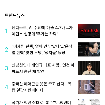
트렌드뉴스
샌디스크, AI 수요에 '매출 4.7배'…가
1
이던스 실망에 '주가는 하락'
"이재명 탄핵, 얼마 안 남았다"...'윤석
2
열 탄핵' 맞힌 무당, '성지글' 등장
신남성연대 배인규 대표 사망…인천 아
3
파트서 숨진 채 발견
중국산 에어콘을 웃돈 주고 산다...유
4
럽 열광시킨 메이디
국가가 청년 상대로 '통수'?...청년미