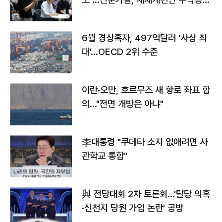
우려
6월 경상흑자, 497억달러 '사상 최
대'…OECD 2위 수준
이란·오만, 호르무즈 새 항로 좌표 합
의…"전면 개방은 아냐"
李대통령 "쿠데타 소지 없애려면 사
관학교 통합"
與 전당대회 2차 토론회…'탈당 의혹
·신천지 당원 가입 논란' 공방