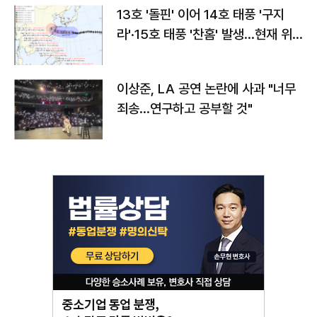
13호 '돌핀' 이어 14호 태풍 '구지
라'·15호 태풍 '찬홈' 발생…현재 위
치와 이동경로는?
이상준, LA 공연 논란에 사과 "너무
죄송…연구하고 공부할 것"