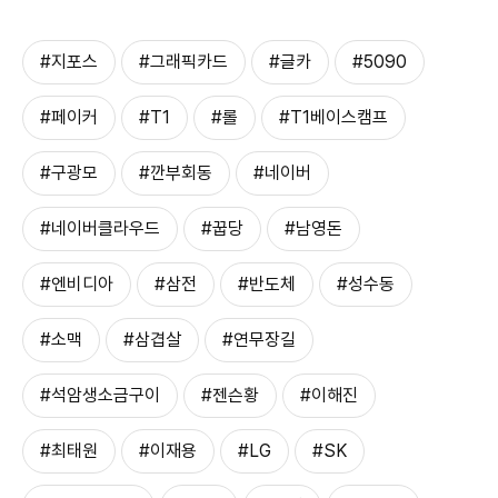
#지포스
#그래픽카드
#글카
#5090
#페이커
#T1
#롤
#T1베이스캠프
#구광모
#깐부회동
#네이버
#네이버클라우드
#꿉당
#남영돈
#엔비디아
#삼전
#반도체
#성수동
#소맥
#삼겹살
#연무장길
#석암생소금구이
#젠슨황
#이해진
#최태원
#이재용
#LG
#SK