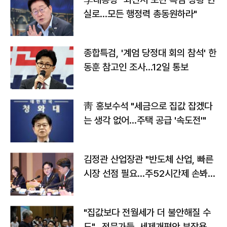
실로…모든 행정력 총동원하라"
종합특검, '계엄 당정대 회의 참석' 한
동훈 참고인 조사...12일 통보
靑 홍보수석 "세금으로 집값 잡겠다
는 생각 없어…주택 공급 '속도전'"
김정관 산업장관 "반도체 산업, 빠른
시장 선점 필요…주52시간제 손봐
야"
"집값보다 전월세가 더 불안해질 수
도"…전문가들, 세제개편안 부작용