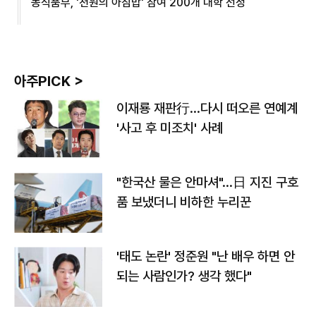
농식품부, '천원의 아침밥' 참여 200개 대학 선정
아주PICK >
이재룡 재판行…다시 떠오른 연예계
'사고 후 미조치' 사례
"한국산 물은 안마셔"…日 지진 구호
품 보냈더니 비하한 누리꾼
'태도 논란' 정준원 "난 배우 하면 안
되는 사람인가? 생각 했다"