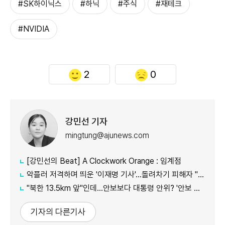
#SK하이닉스
#하닉
#주식
#재테크
#NVIDIA
2
0
강민선 기자
mingtung@ajunews.com
[강민선의 Beat] A Clockwork Orange : 임계점
악플러 저격하며 띄운 '이재명 기사'...돌려차기 피해자 "누가 안 읽었나 보라"
"북한 13.5km 앞"인데...안보보다 대통령 안위? '안보 박살' 근황 총정리
기자의 다른기사