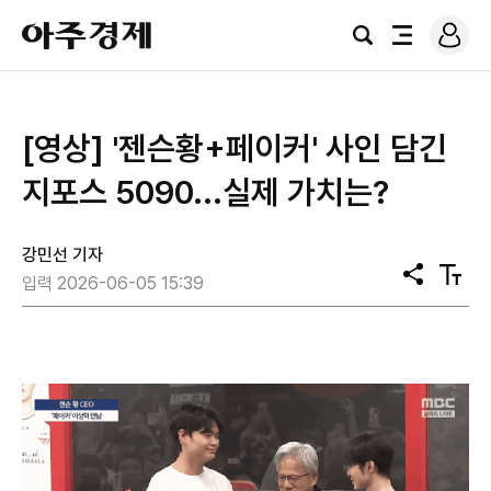
로
아
그
검
전
주
인
색
체
경
메
제
뉴
[영상] '젠슨황+페이커' 사인 담긴
지포스 5090...실제 가치는?
강민선 기자
공
텍
입력 2026-06-05 15:39
유
스
트
크
기