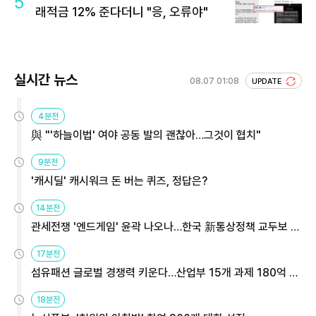
5
래적금 12% 준다더니 "응, 오류야"
실시간 뉴스
08.07 01:08
UPDATE
4분전
與 "'하늘이법' 여야 공동 발의 괜찮아…그것이 협치"
9분전
'캐시딜' 캐시워크 돈 버는 퀴즈, 정답은?
14분전
관세전쟁 '엔드게임' 윤곽 나오나…한국 新통상정책 교두보 활
용해야
17분전
섬유패션 글로벌 경쟁력 키운다…산업부 15개 과제 180억 지
원
18분전