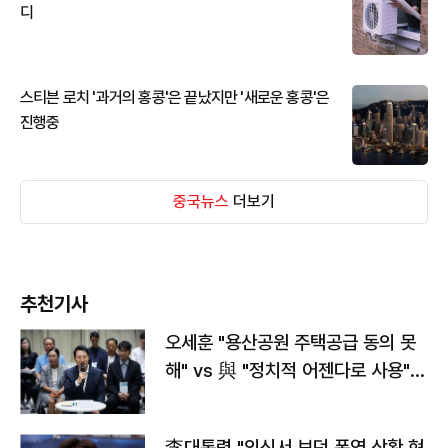
디
스티븐 로치 '과거의 홍콩'은 끝났지만 '새로운 홍콩'은
진행중
중국뉴스
더보기
추천기사
오세훈 "용산공원 주택공급 동의 못
해" vs 與 "정치적 어젠다로 사용"
맞불
李대통령 "외신서 보던 폭염 상황 현