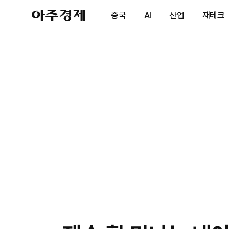
아
중국
AI
산업
재테크
주
경
제