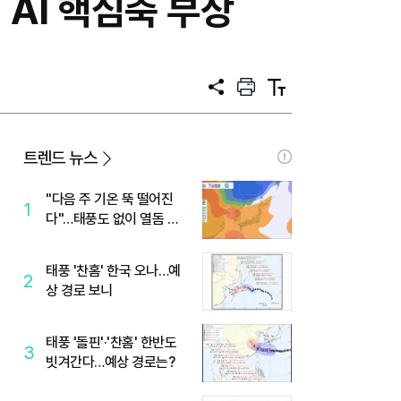
 AI 핵심축 부상
공
프
텍
유
린
스
트
트
크
기
트렌드 뉴스
"다음 주 기온 뚝 떨어진
1
다"…태풍도 없이 열돔 박
살 낸 '이것'
태풍 '찬홈' 한국 오나…예
2
상 경로 보니
태풍 '돌핀'·'찬홈' 한반도
3
빗겨간다…예상 경로는?