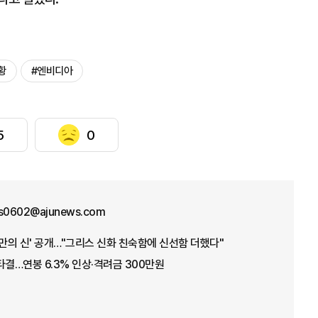
황
#엔비디아
5
0
us0602@ajunews.com
오만의 신' 공개…"그리스 신화 친숙함에 신선함 더했다"
타결…연봉 6.3% 인상·격려금 300만원