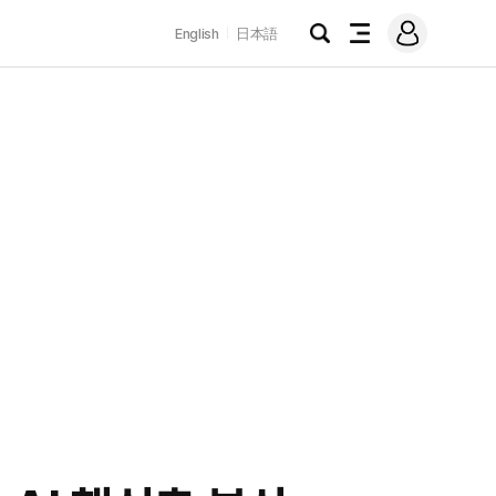
로
English
日本語
그
검
전
인
색
체
메
뉴