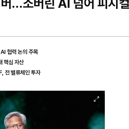
버…소버린 AI 넘어 피지컬
AI 협력 논의 주목
대 핵심 자산
, 전 밸류체인 투자
이
미
지
확