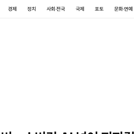
경제
정치
사회·전국
국제
포토
문화·연예