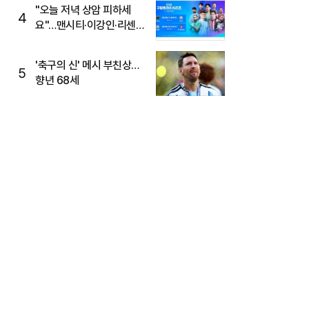
"오늘 저녁 상암 피하세
4
요"…맨시티·이강인·리센느
뜬다, 6호선 혼잡 예상
'축구의 신' 메시 부친상…
5
향년 68세