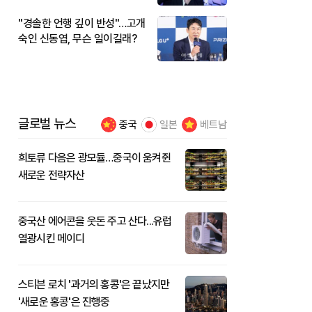
"경솔한 언행 깊이 반성"…고개
숙인 신동엽, 무슨 일이길래?
글로벌 뉴스
중국
일본
베트남
희토류 다음은 광모듈…중국이 움켜쥔
새로운 전략자산
중국산 에어콘을 웃돈 주고 산다...유럽
열광시킨 메이디
스티븐 로치 '과거의 홍콩'은 끝났지만
'새로운 홍콩'은 진행중