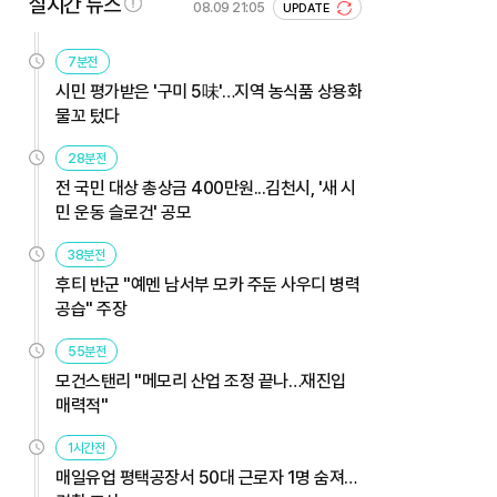
실시간 뉴스
08.09 21:05
UPDATE
7분전
시민 평가받은 '구미 5味'…지역 농식품 상용화
물꼬 텄다
28분전
전 국민 대상 총상금 400만원...김천시, '새 시
민 운동 슬로건' 공모
38분전
후티 반군 "예멘 남서부 모카 주둔 사우디 병력
공습" 주장
55분전
모건스탠리 "메모리 산업 조정 끝나…재진입
매력적"
1시간전
매일유업 평택공장서 50대 근로자 1명 숨져…