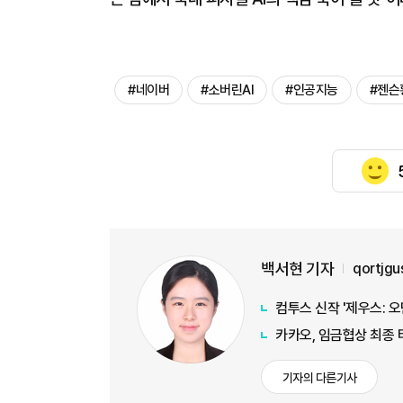
#네이버
#소버린AI
#인공지능
#젠슨
백서현 기자
qortjg
컴투스 신작 '제우스: 
카카오, 임금협상 최종 
기자의 다른기사