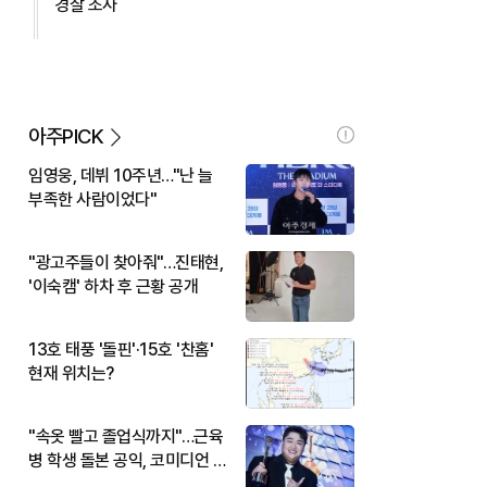
경찰 조사
아주PICK
임영웅, 데뷔 10주년…"난 늘
부족한 사람이었다"
"광고주들이 찾아줘"…진태현,
'이숙캠' 하차 후 근황 공개
13호 태풍 '돌핀'·15호 '찬홈'
현재 위치는?
"속옷 빨고 졸업식까지"…근육
병 학생 돌본 공익, 코미디언 김
규원이었다