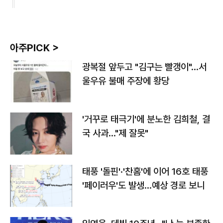
아주PICK >
광복절 앞두고 "김구는 빨갱이"…서
울우유 불매 주장에 황당
'거꾸로 태극기'에 분노한 김희철, 결
국 사과…"제 잘못"
태풍 '돌핀'·'찬홈'에 이어 16호 태풍
'페이러우'도 발생…예상 경로 보니