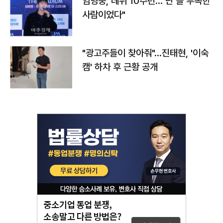
임영웅, 데뷔 10주년…"난 늘 부족한
사람이었다"
"광고주들이 찾아줘"…진태현, '이숙
캠' 하차 후 근황 공개