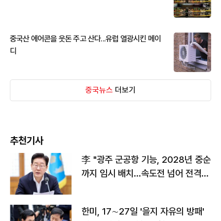
중국산 에어콘을 웃돈 주고 산다...유럽 열광시킨 메이
디
중국뉴스
더보기
추천기사
李 "광주 군공항 기능, 2028년 중순
까지 임시 배치…속도전 넘어 전격
전"
한미, 17∼27일 '을지 자유의 방패'