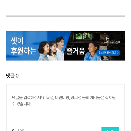
댓글
0
0
/ 300