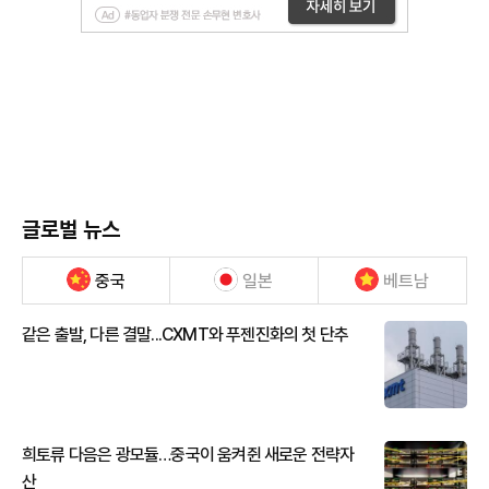
글로벌 뉴스
중국
일본
베트남
같은 출발, 다른 결말...CXMT와 푸젠진화의 첫 단추
희토류 다음은 광모듈…중국이 움켜쥔 새로운 전략자
산