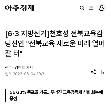
로
아
그
검
전
주
인
색
체
경
메
제
뉴
[6·3 지방선거]천호성 전북교육감
당선인 "전북교육 새로운 미래 열어
갈 터"
전주=김한호 기자
공
텍
입력 2026-06-04 10:31
유
스
트
크
기
56.63% 득표율 기록…무너진 교육공동체 신뢰 회복에
중점