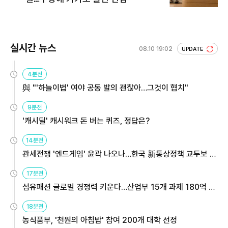
실시간 뉴스
08.10 19:02
UPDATE
4분전
與 "'하늘이법' 여야 공동 발의 괜찮아…그것이 협치"
9분전
'캐시딜' 캐시워크 돈 버는 퀴즈, 정답은?
14분전
관세전쟁 '엔드게임' 윤곽 나오나…한국 新통상정책 교두보 활
용해야
17분전
섬유패션 글로벌 경쟁력 키운다…산업부 15개 과제 180억 지
원
18분전
농식품부, '천원의 아침밥' 참여 200개 대학 선정