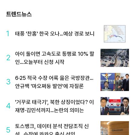
트렌드뉴스
1
태풍 '찬홈' 한국 오나…예상 경로 보니
아이 둘이면 고속도로 통행료 10% 할
2
인…오늘부터 신청 시작
6·25 적국 수장 어록 읊은 국방장관…
3
안규백 '마오쩌둥 발언'에 자질론
'거꾸로 태극기', 북한 상징이었다? 이
4
재명·김민석까지…논란의 의미는
토스뱅크, 데이터 분석 전담조직 신
5
설…수장에 카카오 출신 선임