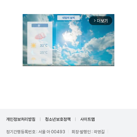
더보기
arrow_forward_ios
Unmute
개인정보처리방침
청소년보호정책
사이트맵
정기간행등록번호 : 서울 아 00493
회장·발행인 : 곽영길