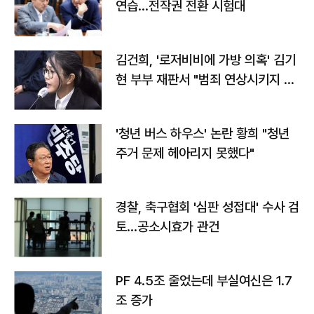
연습…전작권 전환 시험대
김건희, '로저비비에 가방 의혹' 김기
현 부부 재판서 "범죄 연상시키지 말
라"
'청년 버스 하우스' 논란 황희 "청년
주거 문제 헤아리지 못했다"
경찰, 축구협회 '심판 성접대' 수사 검
토…공소시효가 관건
PF 4.5조 줄었는데 부실여신은 1.7
조 증가