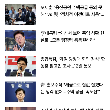
오세훈 "용산공원 주택공급 동의 못
해" vs 與 "정치적 어젠다로 사용"
맞불
李대통령 "외신서 보던 폭염 상황 현
실로…모든 행정력 총동원하라"
종합특검, '계엄 당정대 회의 참석' 한
동훈 참고인 조사...12일 통보
靑 홍보수석 "세금으로 집값 잡겠다
는 생각 없어…주택 공급 '속도전'"