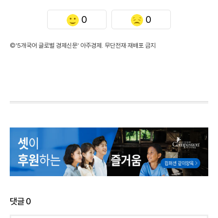
0
0
©'5개국어 글로벌 경제신문' 아주경제. 무단전재·재배포 금지
댓글
0