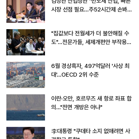
김정관 산업장관 "반도체 산업, 빠른
시장 선점 필요…주52시간제 손봐
야"
"집값보다 전월세가 더 불안해질 수
도"…전문가들, 세제개편안 부작용
우려
6월 경상흑자, 497억달러 '사상 최
대'…OECD 2위 수준
이란·오만, 호르무즈 새 항로 좌표 합
의…"전면 개방은 아냐"
李대통령 "쿠데타 소지 없애려면 사