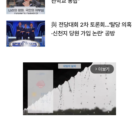
관학교 통합"
與 전당대회 2차 토론회…'탈당 의혹
·신천지 당원 가입 논란' 공방
더보기
arrow_forward_ios
Unmute