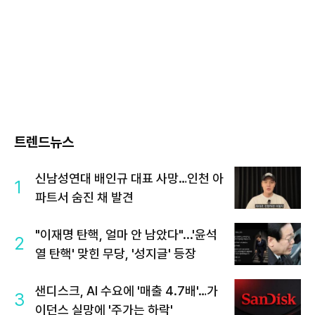
트렌드뉴스
신남성연대 배인규 대표 사망…인천 아
1
파트서 숨진 채 발견
"이재명 탄핵, 얼마 안 남았다"...'윤석
2
열 탄핵' 맞힌 무당, '성지글' 등장
샌디스크, AI 수요에 '매출 4.7배'…가
3
이던스 실망에 '주가는 하락'