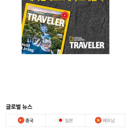
글로벌 뉴스
중국
일본
베트남