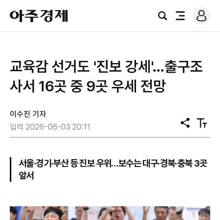
로
아
그
검
전
주
인
색
체
경
메
제
뉴
교육감 선거도 '진보 강세'…출구조
사서 16곳 중 9곳 우세 전망
이수진 기자
공
텍
입력 2026-06-03 20:11
유
스
트
크
기
서울·경기·부산 등 진보 우위…보수는 대구·경북·충북 3곳
앞서