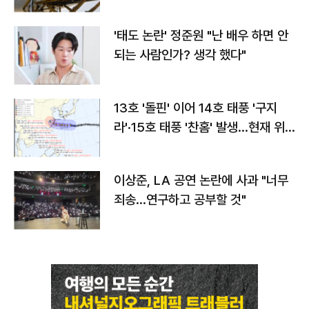
'태도 논란' 정준원 "난 배우 하면 안
되는 사람인가? 생각 했다"
13호 '돌핀' 이어 14호 태풍 '구지
라'·15호 태풍 '찬홈' 발생…현재 위
치와 이동경로는?
이상준, LA 공연 논란에 사과 "너무
죄송…연구하고 공부할 것"