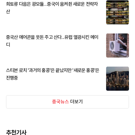
희토류 다음은 광모듈…중국이 움켜쥔 새로운 전략자
산
중국산 에어콘을 웃돈 주고 산다...유럽 열광시킨 메이
디
스티븐 로치 '과거의 홍콩'은 끝났지만 '새로운 홍콩'은
진행중
중국뉴스
더보기
추천기사