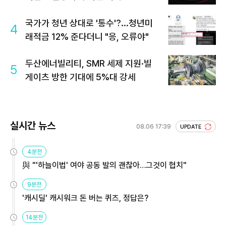
국가가 청년 상대로 '통수'?...청년미
4
래적금 12% 준다더니 "응, 오류야"
두산에너빌리티, SMR 세제 지원·빌
5
게이츠 방한 기대에 5%대 강세
실시간 뉴스
08.06 17:39
UPDATE
4분전
與 "'하늘이법' 여야 공동 발의 괜찮아…그것이 협치"
9분전
'캐시딜' 캐시워크 돈 버는 퀴즈, 정답은?
14분전