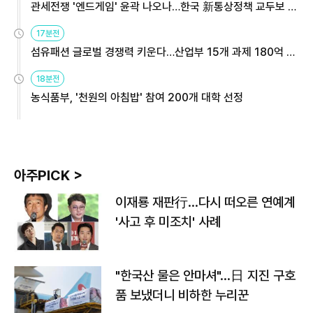
관세전쟁 '엔드게임' 윤곽 나오나…한국 新통상정책 교두보 활
용해야
17분전
섬유패션 글로벌 경쟁력 키운다…산업부 15개 과제 180억 지
원
18분전
농식품부, '천원의 아침밥' 참여 200개 대학 선정
아주PICK >
이재룡 재판行…다시 떠오른 연예계
'사고 후 미조치' 사례
"한국산 물은 안마셔"…日 지진 구호
품 보냈더니 비하한 누리꾼