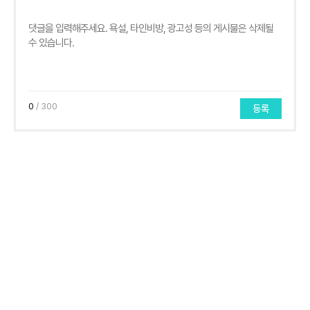
0
/ 300
등록