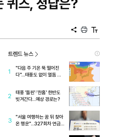
 퀴즈, 정답은?
공
프
텍
유
린
스
트
트
크
기
트렌드 뉴스
"다음 주 기온 뚝 떨어진
1
다"…태풍도 없이 열돔 박
살 낸 '이것'
태풍 '돌핀'·'찬홈' 한반도
2
빗겨간다…예상 경로는?
"서울 여행하는 꿈 뒤 찾아
3
온 행운"…327회차 연금
복권720+ 당첨번호조회