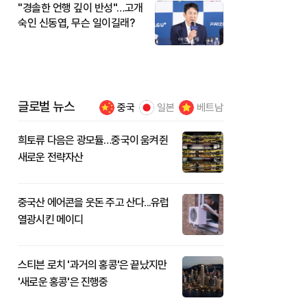
"경솔한 언행 깊이 반성"…고개
숙인 신동엽, 무슨 일이길래?
글로벌 뉴스
중국
일본
베트남
희토류 다음은 광모듈…중국이 움켜쥔
새로운 전략자산
중국산 에어콘을 웃돈 주고 산다...유럽
열광시킨 메이디
스티븐 로치 '과거의 홍콩'은 끝났지만
'새로운 홍콩'은 진행중