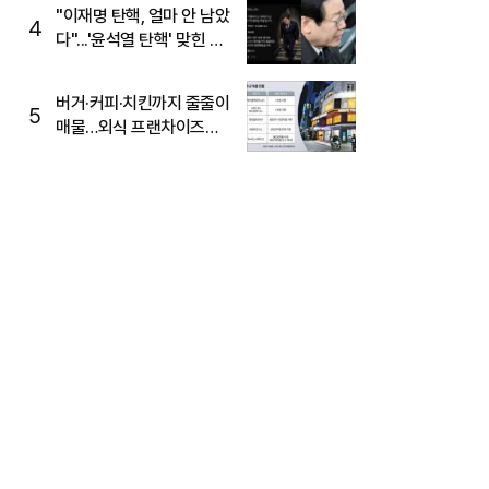
주목
"이재명 탄핵, 얼마 안 남았
4
다"...'윤석열 탄핵' 맞힌 무
당, '성지글' 등장
버거·커피·치킨까지 줄줄이
5
매물…외식 프랜차이즈
M&A '활기'