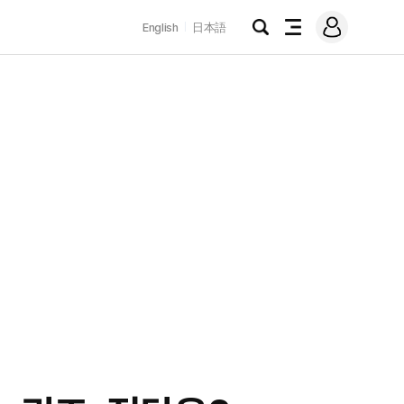
로
English
日本語
그
검
전
인
색
체
메
뉴