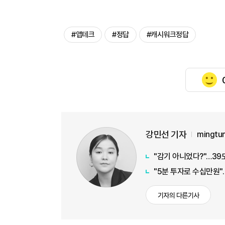
#앱테크
#정답
#캐시워크정답
강민선 기자
mingtu
"감기 아니었다?"…39
"5분 투자로 수십만원"…
기자의 다른기사