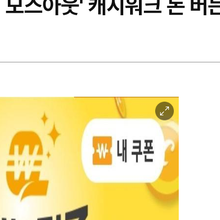
 모스아웃' 캐시워크 돈 버는
이
미
지
확
대