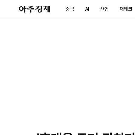
아
중국
AI
산업
재테크
주
경
제