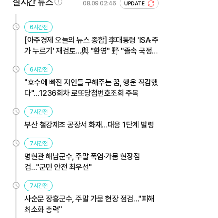
실시간 뉴스
08.09 02:46
UPDATE
6시간전
[아주경제 오늘의 뉴스 종합] 李대통령 'ISA·주
가 누르기' 재검토…與 "환영" 野 "졸속 국정"
外
6시간전
"호수에 빠진 지인들 구해주는 꿈, 행운 직감했
다"…1236회차 로또당첨번호조회 주목
7시간전
부산 철강제조 공장서 화재…대응 1단계 발령
7시간전
명현관 해남군수, 주말 폭염·가뭄 현장점
검…"군민 안전 최우선"
7시간전
사순문 장흥군수, 주말 가뭄 현장 점검…"피해
최소화 총력"