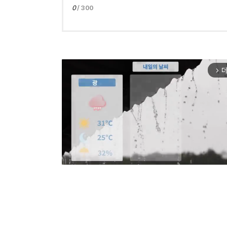
0
/ 300
더
arrow_forward_ios
Mut