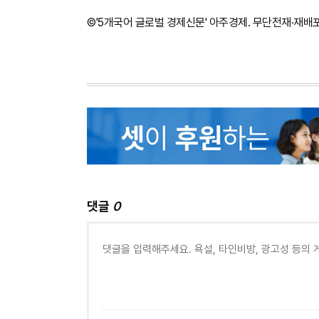
©'5개국어 글로벌 경제신문' 아주경제. 무단전재·재배
댓글
0