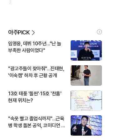
아주PICK
임영웅, 데뷔 10주년…"난 늘
부족한 사람이었다"
"광고주들이 찾아줘"…진태현,
'이숙캠' 하차 후 근황 공개
13호 태풍 '돌핀'·15호 '찬홈'
현재 위치는?
"속옷 빨고 졸업식까지"…근육
병 학생 돌본 공익, 코미디언 김
규원이었다