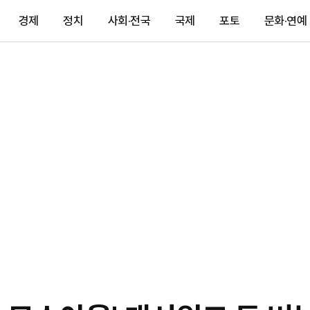
경제
정치
사회·전국
국제
포토
문화·연예