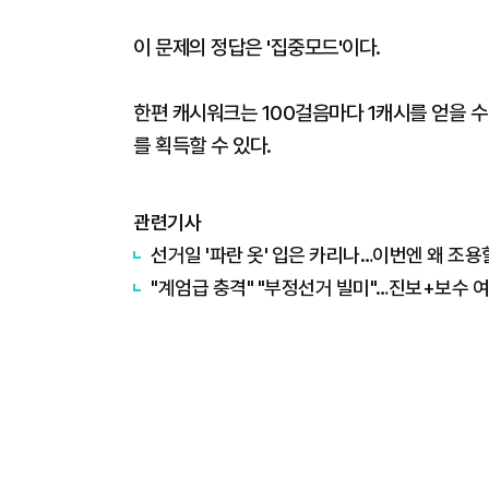
이 문제의 정답은
'집중모드'이
다.
한편 캐시워크는 100걸음마다 1캐시를 얻을 수 
를 획득할 수 있다.
관련기사
선거일 '파란 옷' 입은 카리나…이번엔 왜 조용
"계엄급 충격" "부정선거 빌미"…진보+보수 