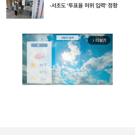
·서초도 '투표율 허위 입력' 정황
더보기
arrow_forward_ios
Unmute