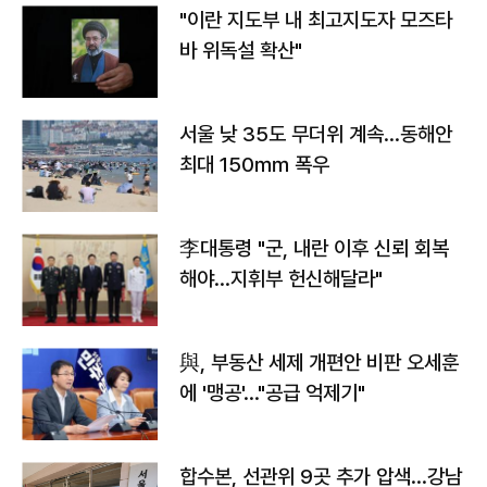
"이란 지도부 내 최고지도자 모즈타
바 위독설 확산"
서울 낮 35도 무더위 계속…동해안
최대 150㎜ 폭우
李대통령 "군, 내란 이후 신뢰 회복
해야…지휘부 헌신해달라"
與, 부동산 세제 개편안 비판 오세훈
에 '맹공'…"공급 억제기"
합수본, 선관위 9곳 추가 압색…강남