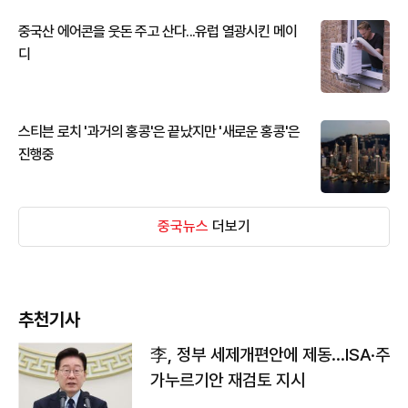
중국산 에어콘을 웃돈 주고 산다...유럽 열광시킨 메이
디
스티븐 로치 '과거의 홍콩'은 끝났지만 '새로운 홍콩'은
진행중
중국뉴스
더보기
추천기사
李, 정부 세제개편안에 제동…ISA·주
가누르기안 재검토 지시