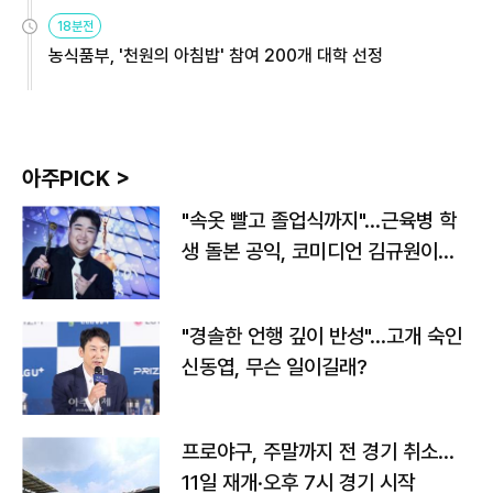
원
18분전
농식품부, '천원의 아침밥' 참여 200개 대학 선정
아주PICK >
"속옷 빨고 졸업식까지"…근육병 학
생 돌본 공익, 코미디언 김규원이었
다
"경솔한 언행 깊이 반성"…고개 숙인
신동엽, 무슨 일이길래?
프로야구, 주말까지 전 경기 취소…
11일 재개·오후 7시 경기 시작