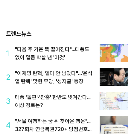
트렌드뉴스
"다음 주 기온 뚝 떨어진다"…태풍도
1
없이 열돔 박살 낸 '이것'
"이재명 탄핵, 얼마 안 남았다"...'윤석
2
열 탄핵' 맞힌 무당, '성지글' 등장
태풍 '돌핀'·'찬홈' 한반도 빗겨간다…
3
예상 경로는?
"서울 여행하는 꿈 뒤 찾아온 행운"…
4
327회차 연금복권720+ 당첨번호조