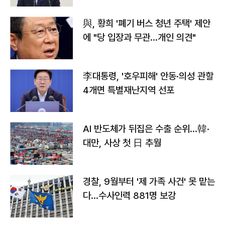
與, 황희 '폐기 버스 청년 주택' 제안
에 "당 입장과 무관…개인 의견"
李대통령, '호우피해' 안동·의성 관할
4개면 특별재난지역 선포
AI 반도체가 뒤집은 수출 순위…韓·
대만, 사상 첫 日 추월
경찰, 9월부터 '제 가족 사건' 못 맡는
다…수사인력 881명 보강