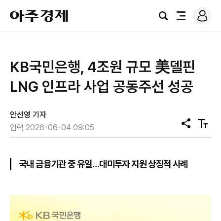
로
아
그
검
전
주
인
색
체
경
메
제
뉴
KB국민은행, 4조원 규모 美델핀
LNG 인프라 사업 공동주선 성공
안선영 기자
공
텍
입력 2026-06-04 09:05
유
스
트
크
기
국내 금융기관 중 유일…대미투자 지원 상징적 사례