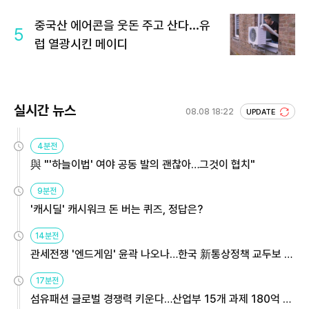
회 주목
중국산 에어콘을 웃돈 주고 산다...유
5
럽 열광시킨 메이디
실시간 뉴스
08.08 18:22
UPDATE
4분전
與 "'하늘이법' 여야 공동 발의 괜찮아…그것이 협치"
9분전
'캐시딜' 캐시워크 돈 버는 퀴즈, 정답은?
14분전
관세전쟁 '엔드게임' 윤곽 나오나…한국 新통상정책 교두보 활
용해야
17분전
섬유패션 글로벌 경쟁력 키운다…산업부 15개 과제 180억 지