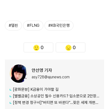
#델핀
#FLNG
#KB국민은행
0
0
안선영 기자
asy728@ajunews.com
[광화문뷰] K금융이 가야할 길
[별별금융] 소상공인 필수 신용카드? 입소문으로 2만장 발급
[정책 변경 청구서]"버티면 또 바뀐다"…잦은 세제 개편이 키운 '학습 효과'