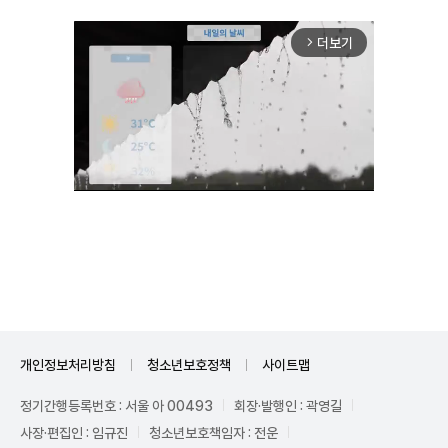
더보기
arrow_forward_ios
Unmute
개인정보처리방침
청소년보호정책
사이트맵
정기간행등록번호 : 서울 아 00493
회장·발행인 : 곽영길
사장·편집인 : 임규진
청소년보호책임자 : 전운