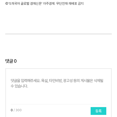
©'5개국어 글로벌 경제신문' 아주경제. 무단전재·재배포 금지
댓글
0
0
/ 300
등록