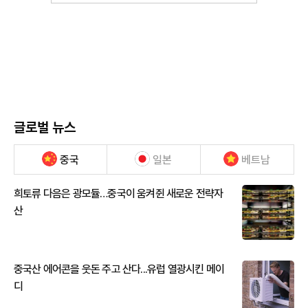
글로벌 뉴스
중국
일본
베트남
희토류 다음은 광모듈…중국이 움켜쥔 새로운 전략자
산
중국산 에어콘을 웃돈 주고 산다...유럽 열광시킨 메이
디