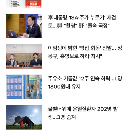
李대통령 'ISA·주가 누르기' 재검
토…與 "환영" 野 "졸속 국정"
이임생이 밝힌 '빵집 회동' 전말…"정
몽규, 홍명보로 하라 지시"
주유소 기름값 12주 연속 하락…L당
1800원대 유지
불볕더위에 온열질환자 202명 발
생…3명 숨져