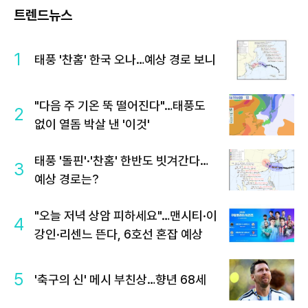
트렌드뉴스
1
태풍 '찬홈' 한국 오나…예상 경로 보니
"다음 주 기온 뚝 떨어진다"…태풍도
2
없이 열돔 박살 낸 '이것'
태풍 '돌핀'·'찬홈' 한반도 빗겨간다…
3
예상 경로는?
"오늘 저녁 상암 피하세요"…맨시티·이
4
강인·리센느 뜬다, 6호선 혼잡 예상
5
'축구의 신' 메시 부친상…향년 68세