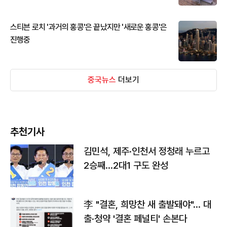
스티븐 로치 '과거의 홍콩'은 끝났지만 '새로운 홍콩'은
진행중
중국뉴스
더보기
추천기사
김민석, 제주·인천서 정청래 누르고
2승째…2대1 구도 완성
李 "결혼, 희망찬 새 출발돼야"… 대
출·청약 '결혼 페널티' 손본다