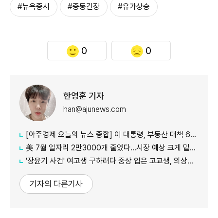
#뉴욕증시
#중동긴장
#유가상승
0
0
한영훈 기자
han@ajunews.com
[아주경제 오늘의 뉴스 종합] 이 대통령, 부동산 대책 6시간 점검…"기존 방식 벗어나 과감히 실행" 外
美 7월 일자리 2만3000개 줄었다…시장 예상 크게 밑돈 '고용 쇼크'
'장윤기 사건' 여고생 구하려다 중상 입은 고교생, 의상자 인정
기자의 다른기사