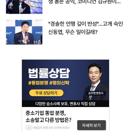
생 돌본 공익, 코미디언 김규원이었
다
"경솔한 언행 깊이 반성"…고개 숙인
신동엽, 무슨 일이길래?