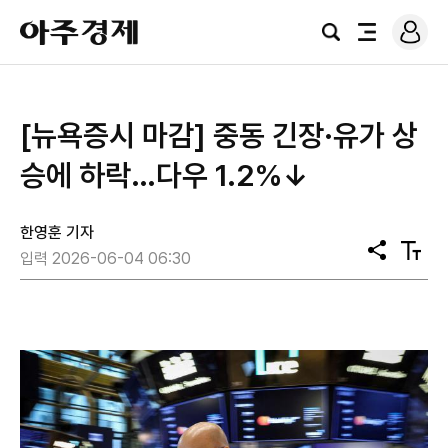
로
아
그
검
전
주
인
색
체
경
메
제
뉴
[뉴욕증시 마감] 중동 긴장·유가 상
승에 하락…다우 1.2%↓
한영훈 기자
공
텍
입력 2026-06-04 06:30
유
스
트
크
기