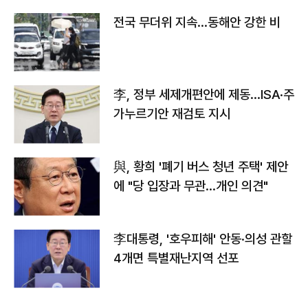
전국 무더위 지속…동해안 강한 비
李, 정부 세제개편안에 제동…ISA·주
가누르기안 재검토 지시
與, 황희 '폐기 버스 청년 주택' 제안
에 "당 입장과 무관…개인 의견"
李대통령, '호우피해' 안동·의성 관할
4개면 특별재난지역 선포