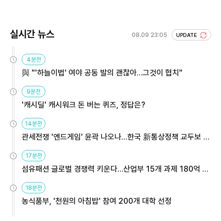
실시간 뉴스
08.09 23:05
UPDATE
4분전
與 "'하늘이법' 여야 공동 발의 괜찮아…그것이 협치"
9분전
'캐시딜' 캐시워크 돈 버는 퀴즈, 정답은?
14분전
관세전쟁 '엔드게임' 윤곽 나오나…한국 新통상정책 교두보 활
용해야
17분전
섬유패션 글로벌 경쟁력 키운다…산업부 15개 과제 180억 지
원
18분전
농식품부, '천원의 아침밥' 참여 200개 대학 선정