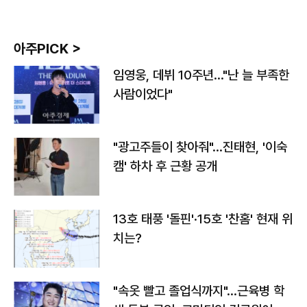
아주PICK >
임영웅, 데뷔 10주년…"난 늘 부족한
사람이었다"
"광고주들이 찾아줘"…진태현, '이숙
캠' 하차 후 근황 공개
13호 태풍 '돌핀'·15호 '찬홈' 현재 위
치는?
"속옷 빨고 졸업식까지"…근육병 학