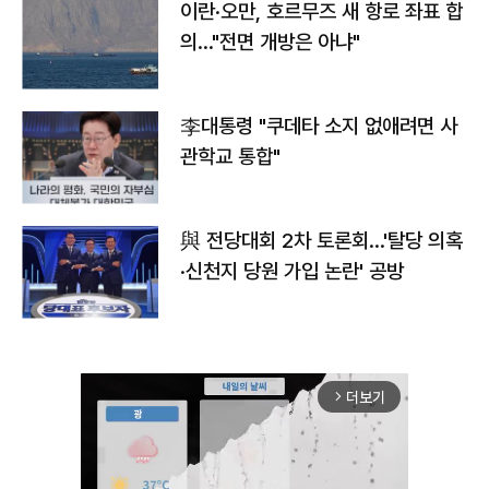
이란·오만, 호르무즈 새 항로 좌표 합
의…"전면 개방은 아냐"
李대통령 "쿠데타 소지 없애려면 사
관학교 통합"
與 전당대회 2차 토론회…'탈당 의혹
·신천지 당원 가입 논란' 공방
더보기
arrow_forward_ios