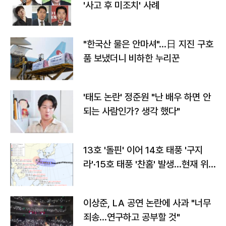
'사고 후 미조치' 사례
"한국산 물은 안마셔"…日 지진 구호
품 보냈더니 비하한 누리꾼
'태도 논란' 정준원 "난 배우 하면 안
되는 사람인가? 생각 했다"
13호 '돌핀' 이어 14호 태풍 '구지
라'·15호 태풍 '찬홈' 발생…현재 위
치와 이동경로는?
이상준, LA 공연 논란에 사과 "너무
죄송…연구하고 공부할 것"