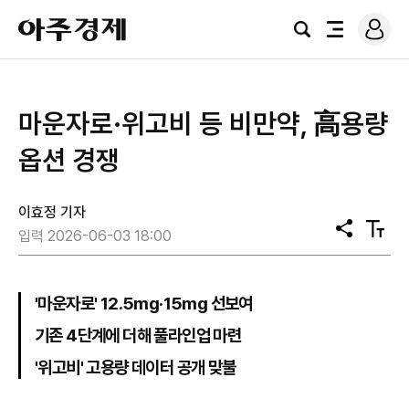
로
아
그
검
전
주
인
색
체
경
메
제
뉴
마운자로·위고비 등 비만약, 高용량
옵션 경쟁
이효정 기자
공
텍
입력 2026-06-03 18:00
유
스
트
크
기
'마운자로' 12.5mg·15mg 선보여
기존 4단계에 더해 풀라인업 마련
'위고비' 고용량 데이터 공개 맞불