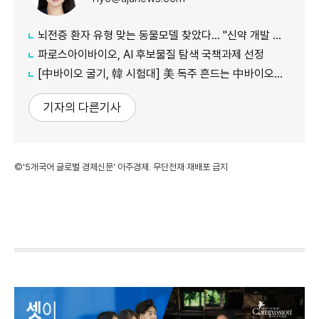
뇌전증 환자 유형 맞는 동물모델 찾았다… "신약 개발 정확도 향상 기대"
파로스아이바이오, AI 후보물질 탐색 국책과제 선정
[中바이오 굴기, 韓 시험대] 美 독주 흔드는 中바이오… 글로벌 신약 질서 재편
기자의 다른기사
©'5개국어 글로벌 경제신문' 아주경제. 무단전재·재배포 금지