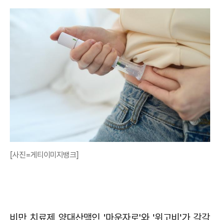
[사진=게티이미지뱅크]
비만 치료제 양대산맥인 '마운자로'와 '위고비'가 각각