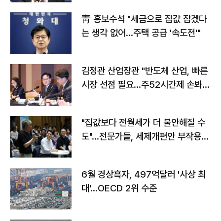
靑 홍보수석 "세금으로 집값 잡겠다
는 생각 없어…주택 공급 '속도전'"
김정관 산업장관 "반도체 산업, 빠른
시장 선점 필요…주52시간제 손봐
야"
"집값보다 전월세가 더 불안해질 수
도"…전문가들, 세제개편안 부작용
우려
6월 경상흑자, 497억달러 '사상 최
대'…OECD 2위 수준