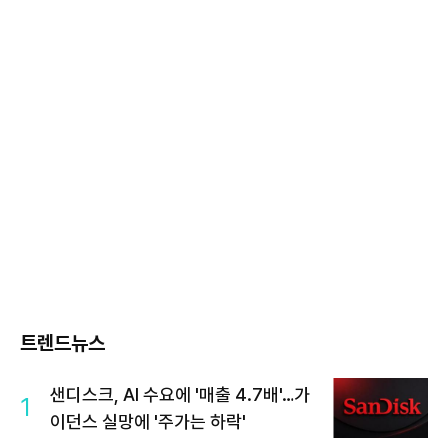
트렌드뉴스
샌디스크, AI 수요에 '매출 4.7배'…가
1
이던스 실망에 '주가는 하락'