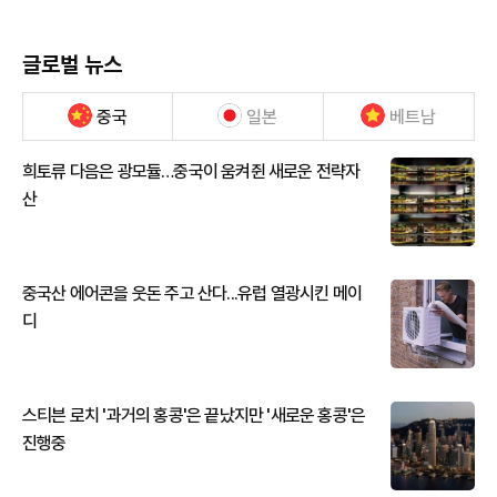
글로벌 뉴스
중국
일본
베트남
희토류 다음은 광모듈…중국이 움켜쥔 새로운 전략자
산
중국산 에어콘을 웃돈 주고 산다...유럽 열광시킨 메이
디
스티븐 로치 '과거의 홍콩'은 끝났지만 '새로운 홍콩'은
진행중