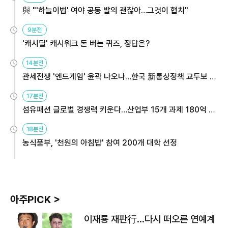
與 "'하늘이법' 여야 공동 발의 괜찮아…그것이 협치"
9분전
'캐시딜' 캐시워크 돈 버는 퀴즈, 정답은?
14분전
관세전쟁 '엔드게임' 윤곽 나오나…한국 新통상정책 교두보 활
용해야
17분전
섬유패션 글로벌 경쟁력 키운다…산업부 15개 과제 180억 지
원
18분전
농식품부, '천원의 아침밥' 참여 200개 대학 선정
아주PICK >
이재룡 재판行…다시 떠오른 연예계