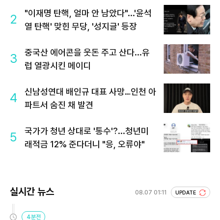
"이재명 탄핵, 얼마 안 남았다"...'윤석
2
열 탄핵' 맞힌 무당, '성지글' 등장
중국산 에어콘을 웃돈 주고 산다...유
3
럽 열광시킨 메이디
신남성연대 배인규 대표 사망…인천 아
4
파트서 숨진 채 발견
국가가 청년 상대로 '통수'?...청년미
5
래적금 12% 준다더니 "응, 오류야"
실시간 뉴스
08.07 01:11
UPDATE
4분전