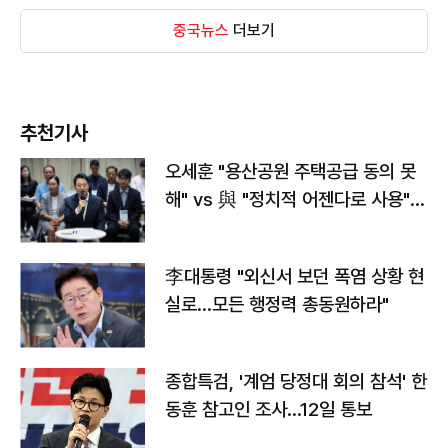
중국뉴스
더보기
추천기사
오세훈 "용산공원 주택공급 동의 못
해" vs 與 "정치적 어젠다로 사용"
맞불
李대통령 "외신서 보던 폭염 상황 현
실로…모든 행정력 총동원하라"
종합특검, '계엄 당정대 회의 참석' 한
동훈 참고인 조사...12일 통보