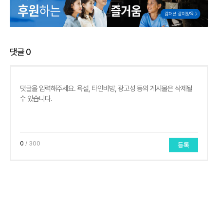
댓글
0
0
/ 300
등록