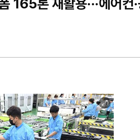
폼 165톤 재활용···에어
이
미
지
확
대