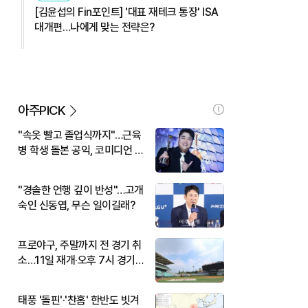
[김윤섭의 Fin포인트] '대표 재테크 통장' ISA
대개편…나에게 맞는 전략은?
아주PICK
"속옷 빨고 졸업식까지"…근육
병 학생 돌본 공익, 코미디언 김
규원이었다
"경솔한 언행 깊이 반성"…고개
숙인 신동엽, 무슨 일이길래?
프로야구, 주말까지 전 경기 취
소…11일 재개·오후 7시 경기
시작
태풍 '돌핀'·'찬홈' 한반도 빗겨