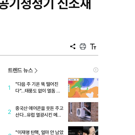
컨·공기청정기 신소재
공
프
텍
유
린
스
트
트
크
기
트렌드 뉴스
"다음 주 기온 뚝 떨어진
1
다"…태풍도 없이 열돔 박
살 낸 '이것'
중국산 에어콘을 웃돈 주고
2
산다...유럽 열광시킨 메이
디
"이재명 탄핵, 얼마 안 남았