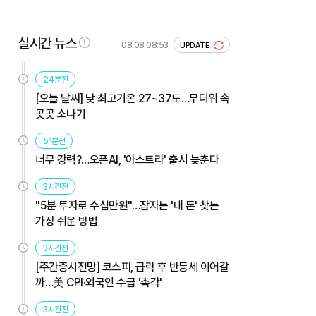
실시간 뉴스
08.08 08:53
UPDATE
24분전
[오늘 날씨] 낮 최고기온 27~37도…무더위 속
곳곳 소나기
51분전
너무 강력?…오픈AI, '아스트라' 출시 늦춘다
3시간전
"5분 투자로 수십만원"…잠자는 '내 돈' 찾는
가장 쉬운 방법
3시간전
[주간증시전망] 코스피, 급락 후 반등세 이어갈
까…美 CPI·외국인 수급 '촉각'
3시간전