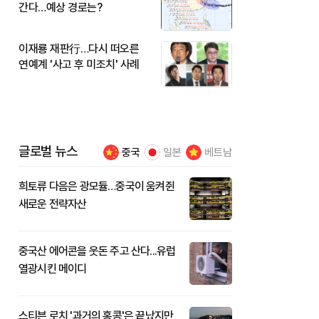
간다…예상 경로는?
이재룡 재판行…다시 떠오른
연예계 '사고 후 미조치' 사례
글로벌 뉴스
중국
일본
베트남
희토류 다음은 광모듈…중국이 움켜쥔
새로운 전략자산
중국산 에어콘을 웃돈 주고 산다...유럽
열광시킨 메이디
스티븐 로치 '과거의 홍콩'은 끝났지만