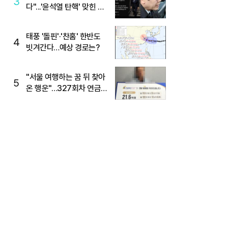
3
다"...'윤석열 탄핵' 맞힌 무
당, '성지글' 등장
태풍 '돌핀'·'찬홈' 한반도
4
빗겨간다…예상 경로는?
"서울 여행하는 꿈 뒤 찾아
5
온 행운"…327회차 연금
복권720+ 당첨번호조회
주목