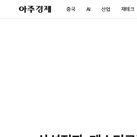
아
중국
AI
산업
재테크
주
경
제