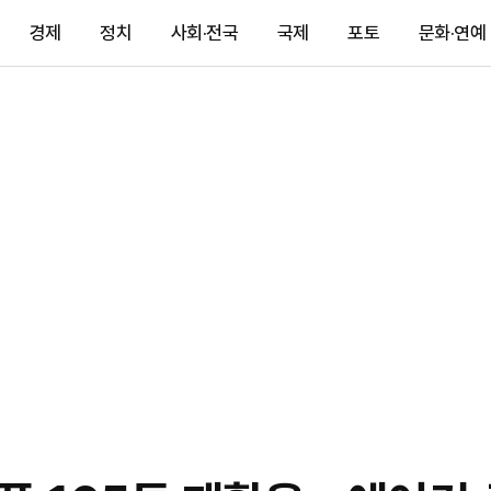
경제
정치
사회·전국
국제
포토
문화·연예