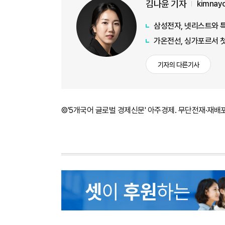
김나윤 기자
kimnay
삼성전자, 넷리스트와 
가온전선, 싱가포르서 첫
기자의 다른기사
©'5개국어 글로벌 경제신문' 아주경제. 무단전재·재배