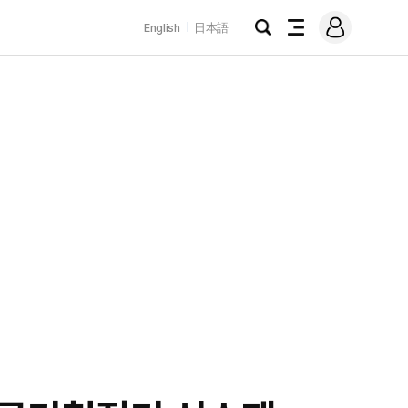
로
English
日本語
그
검
전
인
색
체
메
뉴