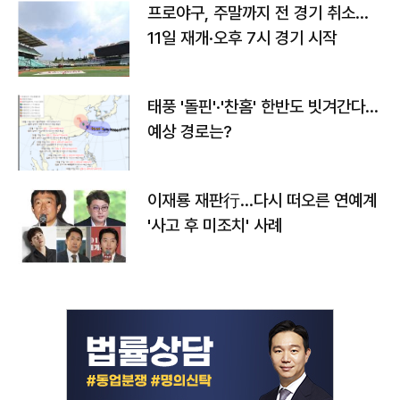
프로야구, 주말까지 전 경기 취소…
11일 재개·오후 7시 경기 시작
태풍 '돌핀'·'찬홈' 한반도 빗겨간다…
예상 경로는?
이재룡 재판行…다시 떠오른 연예계
'사고 후 미조치' 사례