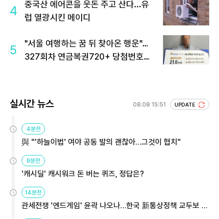
중국산 에어콘을 웃돈 주고 산다...유
4
럽 열광시킨 메이디
"서울 여행하는 꿈 뒤 찾아온 행운"…
5
327회차 연금복권720+ 당첨번호조
회 주목
실시간 뉴스
08.08 15:51
UPDATE
4분전
與 "'하늘이법' 여야 공동 발의 괜찮아…그것이 협치"
9분전
'캐시딜' 캐시워크 돈 버는 퀴즈, 정답은?
14분전
관세전쟁 '엔드게임' 윤곽 나오나…한국 新통상정책 교두보 활
용해야