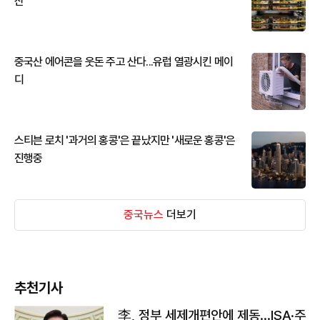
산
중국산 에어콘을 웃돈 주고 산다...유럽 열광시킨 메이
디
스티븐 로치 '과거의 홍콩'은 끝났지만 '새로운 홍콩'은
진행중
중국뉴스
더보기
추천기사
李, 정부 세제개편안에 제동…ISA·주