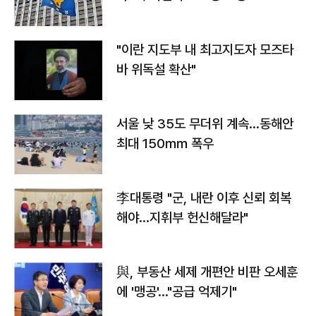
"이란 지도부 내 최고지도자 모즈타
바 위독설 확산"
서울 낮 35도 무더위 계속…동해안
최대 150㎜ 폭우
李대통령 "군, 내란 이후 신뢰 회복
해야…지휘부 헌신해달라"
與, 부동산 세제 개편안 비판 오세훈
에 '맹공'…"공급 억제기"