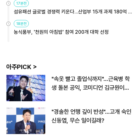
17분전
섬유패션 글로벌 경쟁력 키운다…산업부 15개 과제 180억 지
원
18분전
농식품부, '천원의 아침밥' 참여 200개 대학 선정
아주PICK >
"속옷 빨고 졸업식까지"…근육병 학
생 돌본 공익, 코미디언 김규원이었
다
"경솔한 언행 깊이 반성"…고개 숙인
신동엽, 무슨 일이길래?