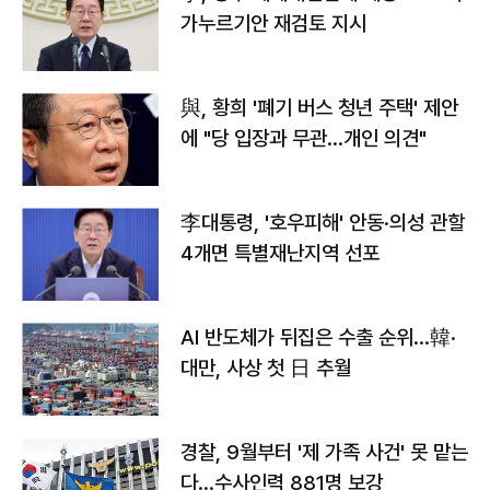
가누르기안 재검토 지시
與, 황희 '폐기 버스 청년 주택' 제안
에 "당 입장과 무관…개인 의견"
李대통령, '호우피해' 안동·의성 관할
4개면 특별재난지역 선포
AI 반도체가 뒤집은 수출 순위…韓·
대만, 사상 첫 日 추월
경찰, 9월부터 '제 가족 사건' 못 맡는
다…수사인력 881명 보강