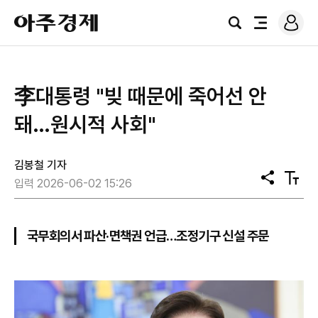
로
아
그
검
전
주
인
색
체
경
메
제
뉴
李대통령 "빚 때문에 죽어선 안
돼…원시적 사회"
김봉철 기자
공
텍
입력 2026-06-02 15:26
유
스
트
크
기
국무회의서 파산·면책권 언급…조정기구 신설 주문