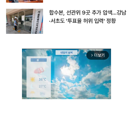
합수본, 선관위 9곳 추가 압색…강남
·서초도 '투표율 허위 입력' 정황
더보기
arrow_forward_ios
Unmute