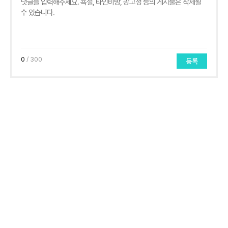
0
/ 300
등록