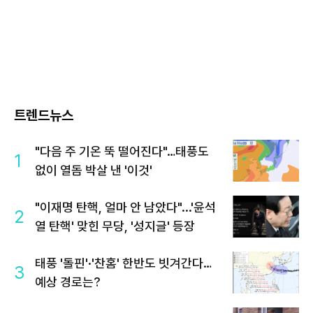
트렌드뉴스
"다음 주 기온 뚝 떨어진다"…태풍도
1
없이 열돔 박살 낸 '이것'
"이재명 탄핵, 얼마 안 남았다"...'윤석
2
열 탄핵' 맞힌 무당, '성지글' 등장
태풍 '돌핀'·'찬홈' 한반도 빗겨간다…
3
예상 경로는?