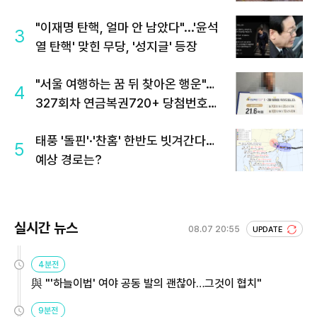
"이재명 탄핵, 얼마 안 남았다"...'윤석
3
열 탄핵' 맞힌 무당, '성지글' 등장
"서울 여행하는 꿈 뒤 찾아온 행운"…
4
327회차 연금복권720+ 당첨번호조
회 주목
태풍 '돌핀'·'찬홈' 한반도 빗겨간다…
5
예상 경로는?
실시간 뉴스
08.07 20:55
UPDATE
4분전
與 "'하늘이법' 여야 공동 발의 괜찮아…그것이 협치"
9분전