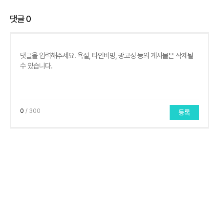
댓글
0
0
/ 300
등록