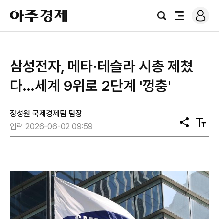
로
아
그
검
전
주
인
색
체
경
메
제
뉴
삼성전자, 메타·테슬라 시총 제쳤
다…세계 9위로 2단계 '껑충'
장성원 국제경제팀 팀장
공
텍
입력 2026-06-02 09:59
유
스
트
크
기