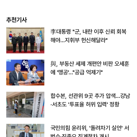
추천기사
李대통령 "군, 내란 이후 신뢰 회복
해야…지휘부 헌신해달라"
與, 부동산 세제 개편안 비판 오세훈
에 '맹공'…"공급 억제기"
합수본, 선관위 9곳 추가 압색…강남
·서초도 '투표율 허위 입력' 정황
국민의힘 윤리위, '돌려차기 실언' 서
범수·진종오 징계절차 개시