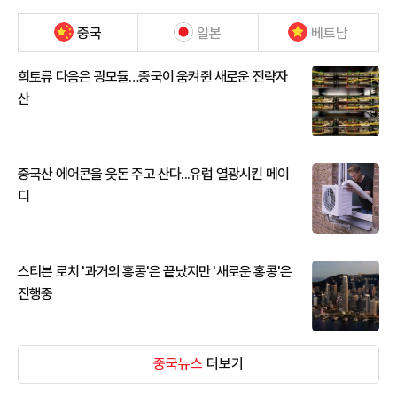
중국
일본
베트남
희토류 다음은 광모듈…중국이 움켜쥔 새로운 전략자
산
중국산 에어콘을 웃돈 주고 산다...유럽 열광시킨 메이
디
스티븐 로치 '과거의 홍콩'은 끝났지만 '새로운 홍콩'은
진행중
중국뉴스
더보기