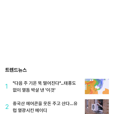
트렌드뉴스
"다음 주 기온 뚝 떨어진다"…태풍도
1
없이 열돔 박살 낸 '이것'
중국산 에어콘을 웃돈 주고 산다...유
2
럽 열광시킨 메이디