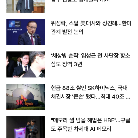
위성락, 스틸 美대사와 상견례…한미
관계 발전 논의
'채상병 순직' 임성근 전 사단장 항소
심도 징역 3년
현금 88조 쌓인 SK하이닉스, 국내
채권시장 '큰손' 됐다…최대 40조 투
자
"메모리 월 넘을 해법은 HBF"…구글
도 주목한 차세대 AI 메모리