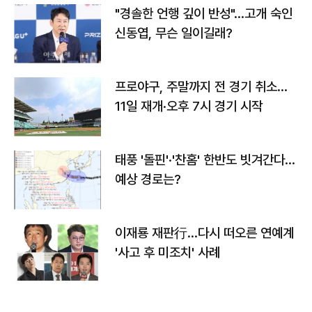
"경솔한 언행 깊이 반성"…고개 숙인
신동엽, 무슨 일이길래?
프로야구, 주말까지 전 경기 취소…
11일 재개·오후 7시 경기 시작
태풍 '돌핀'·'찬홈' 한반도 빗겨간다…
예상 경로는?
이재룡 재판行…다시 떠오른 연예계
'사고 후 미조치' 사례