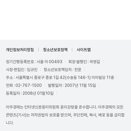
Unmute
개인정보처리방침
청소년보호정책
사이트맵
정기간행등록번호 : 서울 아 00493
회장·발행인 : 곽영길
사장·편집인 : 임규진
청소년보호책임자 : 전운
주소 : 서울특별시 종로구 종로 1길 42(수송동 146-1) 이마빌딩 11층
전화 : 02-767-1500
발행일자 : 2007년 11월 15일
등록일자 : 2008년 01월10일
아주경제는 인터넷신문윤리위원회 윤리강령을 준수합니다. 아주경제의 모든
콘텐츠(기사)는 저작권법의 보호를 받으며, 무단전재, 복사, 배포 등을 금지합
니다.