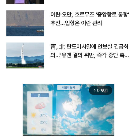
이란·오만, 호르무즈 '중앙항로 통항'
추진…입항은 이란 관리
靑, 北 탄도미사일에 안보실 긴급회
의…"유엔 결의 위반, 즉각 중단 촉
구"
더보기
arrow_forward_ios