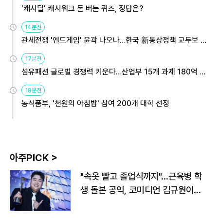
'캐시딜' 캐시워크 돈 버는 퀴즈, 정답은?
14분전
관세전쟁 '엔드게임' 윤곽 나오나…한국 新통상정책 교두보 활
용해야
17분전
섬유패션 글로벌 경쟁력 키운다…산업부 15개 과제 180억 지
원
18분전
농식품부, '천원의 아침밥' 참여 200개 대학 선정
아주PICK >
"속옷 빨고 졸업식까지"…근육병 학
생 돌본 공익, 코미디언 김규원이었
다