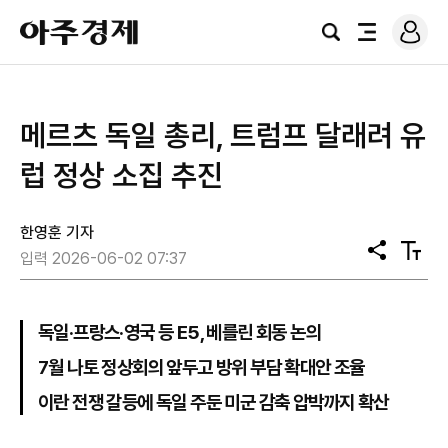
로
아
그
검
전
주
인
색
체
경
메
제
뉴
메르츠 독일 총리, 트럼프 달래려 유
럽 정상 소집 추진
한영훈 기자
공
텍
입력 2026-06-02 07:37
유
스
트
크
기
독일·프랑스·영국 등 E5, 베를린 회동 논의
7월 나토 정상회의 앞두고 방위 부담 확대안 조율
이란 전쟁 갈등에 독일 주둔 미군 감축 압박까지 확산