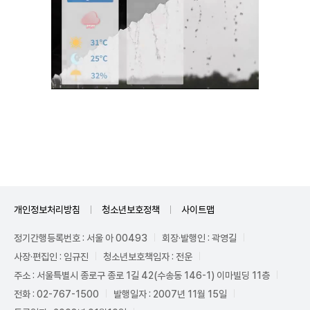
Unmute
개인정보처리방침
청소년보호정책
사이트맵
정기간행등록번호 : 서울 아 00493
회장·발행인 : 곽영길
사장·편집인 : 임규진
청소년보호책임자 : 전운
주소 : 서울특별시 종로구 종로 1길 42(수송동 146-1) 이마빌딩 11층
전화 : 02-767-1500
발행일자 : 2007년 11월 15일