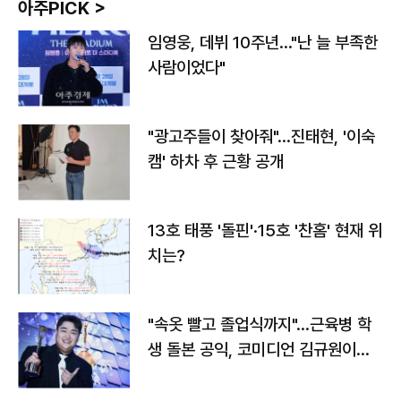
아주PICK >
임영웅, 데뷔 10주년…"난 늘 부족한
사람이었다"
"광고주들이 찾아줘"…진태현, '이숙
캠' 하차 후 근황 공개
13호 태풍 '돌핀'·15호 '찬홈' 현재 위
치는?
"속옷 빨고 졸업식까지"…근육병 학
생 돌본 공익, 코미디언 김규원이었
다