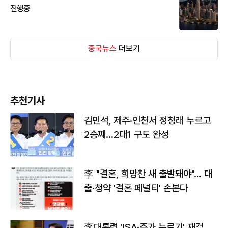
진행중
중국뉴스
더보기
추천기사
김민석, 제주·인천서 정청래 누르고
2승째…2대1 구도 완성
李 "결혼, 희망찬 새 출발돼야"… 대
출·청약 '결혼 페널티' 손본다
李대통령 'ISA·주가 누르기' 재검