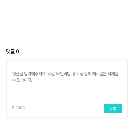
댓글
0
0
/ 300
등록