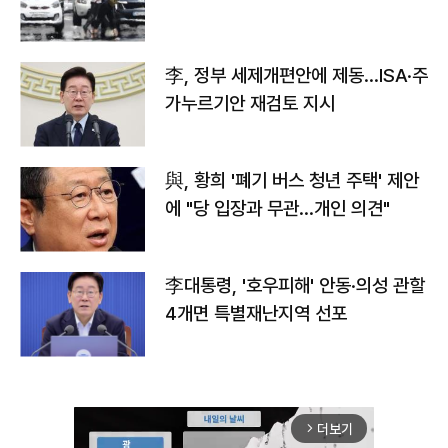
李, 정부 세제개편안에 제동…ISA·주
가누르기안 재검토 지시
與, 황희 '폐기 버스 청년 주택' 제안
에 "당 입장과 무관…개인 의견"
李대통령, '호우피해' 안동·의성 관할
4개면 특별재난지역 선포
더보기
arrow_forward_ios