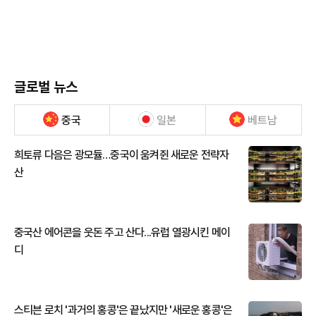
글로벌 뉴스
중국
일본
베트남
희토류 다음은 광모듈…중국이 움켜쥔 새로운 전략자
산
중국산 에어콘을 웃돈 주고 산다...유럽 열광시킨 메이
디
스티븐 로치 '과거의 홍콩'은 끝났지만 '새로운 홍콩'은