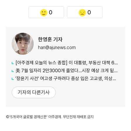
0
0
한영훈 기자
han@ajunews.com
[아주경제 오늘의 뉴스 종합] 이 대통령, 부동산 대책 6시간 점검…"기존 방식 벗어나 과감히 실행" 外
美 7월 일자리 2만3000개 줄었다…시장 예상 크게 밑돈 '고용 쇼크'
'장윤기 사건' 여고생 구하려다 중상 입은 고교생, 의상자 인정
기자의 다른기사
©'5개국어 글로벌 경제신문' 아주경제. 무단전재·재배포 금지