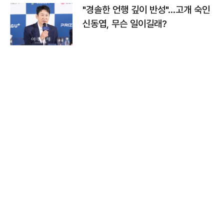
"경솔한 언행 깊이 반성"…고개 숙인
신동엽, 무슨 일이길래?