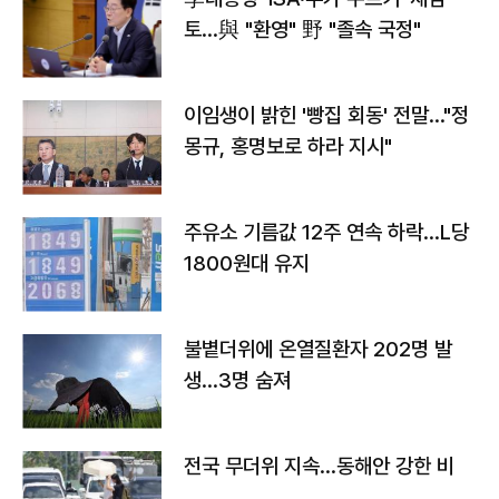
토…與 "환영" 野 "졸속 국정"
이임생이 밝힌 '빵집 회동' 전말…"정
몽규, 홍명보로 하라 지시"
주유소 기름값 12주 연속 하락…L당
1800원대 유지
불볕더위에 온열질환자 202명 발
생…3명 숨져
전국 무더위 지속…동해안 강한 비