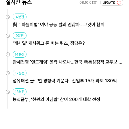
실시간 뉴스
08.10 01:01
UPDATE
4분전
與 "'하늘이법' 여야 공동 발의 괜찮아…그것이 협치"
9분전
'캐시딜' 캐시워크 돈 버는 퀴즈, 정답은?
14분전
관세전쟁 '엔드게임' 윤곽 나오나…한국 新통상정책 교두보 활
용해야
17분전
섬유패션 글로벌 경쟁력 키운다…산업부 15개 과제 180억 지
원
18분전
농식품부, '천원의 아침밥' 참여 200개 대학 선정