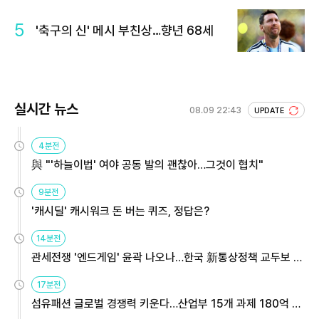
5
'축구의 신' 메시 부친상…향년 68세
실시간 뉴스
08.09 22:43
UPDATE
4분전
與 "'하늘이법' 여야 공동 발의 괜찮아…그것이 협치"
9분전
'캐시딜' 캐시워크 돈 버는 퀴즈, 정답은?
14분전
관세전쟁 '엔드게임' 윤곽 나오나…한국 新통상정책 교두보 활
용해야
17분전
섬유패션 글로벌 경쟁력 키운다…산업부 15개 과제 180억 지