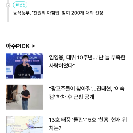
원
18분전
농식품부, '천원의 아침밥' 참여 200개 대학 선정
아주PICK >
임영웅, 데뷔 10주년…"난 늘 부족한
사람이었다"
"광고주들이 찾아줘"…진태현, '이숙
캠' 하차 후 근황 공개
13호 태풍 '돌핀'·15호 '찬홈' 현재 위
치는?