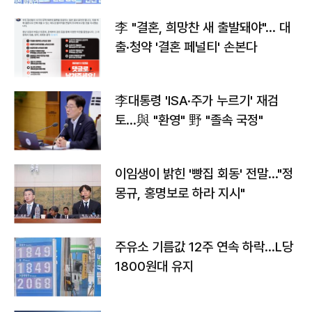
李 "결혼, 희망찬 새 출발돼야"… 대
출·청약 '결혼 페널티' 손본다
李대통령 'ISA·주가 누르기' 재검
토…與 "환영" 野 "졸속 국정"
이임생이 밝힌 '빵집 회동' 전말…"정
몽규, 홍명보로 하라 지시"
주유소 기름값 12주 연속 하락…L당
1800원대 유지