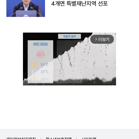
4개면 특별재난지역 선포
더보기
arrow_forward_ios
Unmute