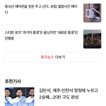
중국산 에어콘을 웃돈 주고 산다...유럽 열광시킨 메이
디
스티븐 로치 '과거의 홍콩'은 끝났지만 '새로운 홍콩'은
진행중
중국뉴스
더보기
추천기사
김민석, 제주·인천서 정청래 누르고
2승째…2대1 구도 완성