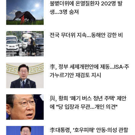
불볕더위에 온열질환자 202명 발
생…3명 숨져
전국 무더위 지속…동해안 강한 비
李, 정부 세제개편안에 제동…ISA·주
가누르기안 재검토 지시
與, 황희 '폐기 버스 청년 주택' 제안
에 "당 입장과 무관…개인 의견"
李대통령, '호우피해' 안동·의성 관할