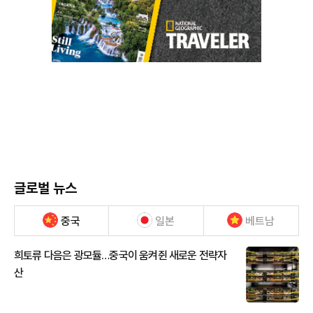
글로벌 뉴스
중국
일본
베트남
희토류 다음은 광모듈…중국이 움켜쥔 새로운 전략자
산