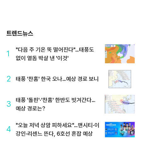
트렌드뉴스
"다음 주 기온 뚝 떨어진다"…태풍도
1
없이 열돔 박살 낸 '이것'
2
태풍 '찬홈' 한국 오나…예상 경로 보니
태풍 '돌핀'·'찬홈' 한반도 빗겨간다…
3
예상 경로는?
"오늘 저녁 상암 피하세요"…맨시티·이
4
강인·리센느 뜬다, 6호선 혼잡 예상