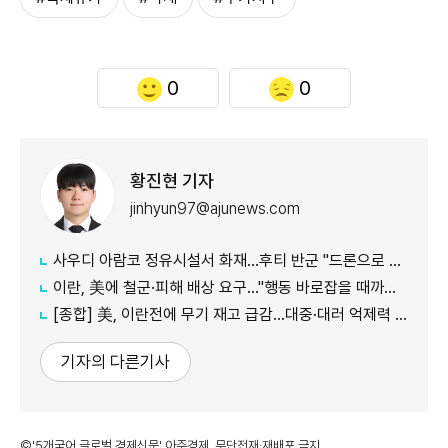
0
0
황진현 기자
jinhyun97@ajunews.com
사우디 아람코 정유시설서 화재…후티 반군 "드론으로 정밀 타격"
이란, 美에 철군·피해 배상 요구…"행동 바로잡을 때까지 호르무즈 폐쇄"
[종합] 美, 이란전에 무기 재고 급감…대중·대러 억제력 약화 우려
기자의 다른기사
©'5개국어 글로벌 경제신문' 아주경제. 무단전재·재배포 금지