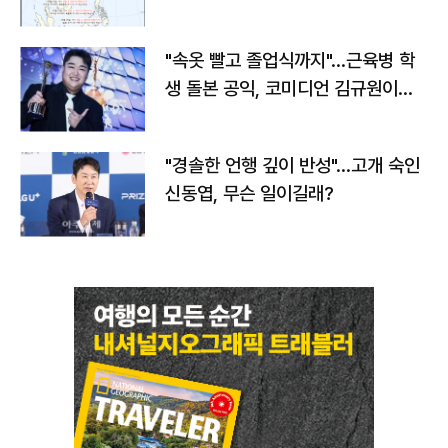
"속옷 빨고 졸업식까지"…근육병 학
생 돌본 공익, 코미디언 김규원이었
다
"경솔한 언행 깊이 반성"…고개 숙인
신동엽, 무슨 일이길래?