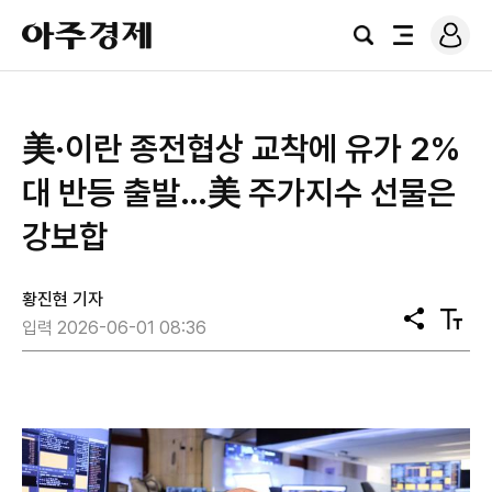
로
아
그
검
전
주
인
색
체
경
메
제
뉴
美·이란 종전협상 교착에 유가 2%
대 반등 출발…美 주가지수 선물은
강보합
황진현 기자
공
텍
입력 2026-06-01 08:36
유
스
트
크
기